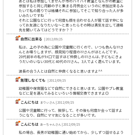
あとは私は参加してませんが市のハイハイ教室となんかの教室に
参加すると同じ月齢の子と集まる月例会というのに参加出来るみ
たいで私の周りでは結構それに参加してそこで知り合った人が多
いみたいですね＾＾
それと公園などに行って何度も顔を合わせる人が居て話す仲にな
ってお友達になりたいな～と思ったらその時は勇気を出して連絡
先を聞いてみてはどうですか？？
自然に出来る
| 2012/09/25
私は、上の子の為に公園や児童館に行くので、いつも色んなﾏﾏさ
んとお喋りしますが、顔見知り程度のﾏﾏさんがほとんどです｡
20代前半の私がﾀﾒ口で話すほど仲良しのﾏﾏさんは､子どもにきょ
うだいのいない30代と40代のﾏﾏさん。3人でよく遊んでいます。
波長の合う人とは自然と仲良くなると思いますよ^^
無理しなくても
| 2012/09/25
幼稚園や保育園などで自然にできると思います。公園やプレ教室
などに足を運んでみるといろいろ情報交換できますよ◎
こんにちは
まりぃさん | 2012/09/25
公園や児童館に行って、挨拶して、その後も何度か会って話すよ
うになり、自然にママ友になることが多いです。
こんにちは
あーちゃんさん | 2012/09/25
私の場合、長男が幼稚園に通い始めてから、少しずつ話せるよう