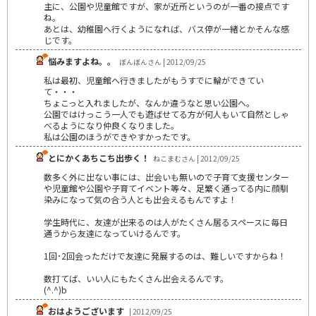
主に、公園や児童館ですが、家が近所というのが一番の接点です
ね。
あとは、幼稚園へ行くようになれば、バス停が一緒とかそんな感
じです。
悩みますよね。。
ぼんぼんさん | 2012/09/25
私は最初、児童館へ行きましたがもうすでに輪ができてい
て・・・
ちょこっと入れましたが、なんか違うなと思い公園へ。
公園ではけっこう一人でも遊ばせてる方が何人もいて自然としゃ
べるようになり仲良くなりました。
私は公園のほうができやすかったです。
とにかくあちこち出歩く！
ねこまむさん | 2012/09/25
数多く外に出ない事には、出会いも無いので子育て支援センター
や児童館や公園や子育てイベント等々、足繁く通ってる内に顔馴
染みになって気の合う人とも出会えるもんですよ！
学生時代に、友達が出来るのは人がたくさん居るスペースに毎日
通うから友達になっていけるんです。
1回･2回会っただけで友達に発展するのは、難しいですからね！
数打てば、いい人にもたくさん出会えるんです。
(^.^)b
おはようございます
| 2012/09/25