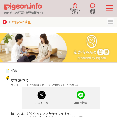
月齢別に
LINE
さがす
登録
はじめての妊娠・育児情報サイト
お悩み相談室
MENU
相談
ママ友作り
カテゴリー：｜回答期限：終了 2012/10/09｜ | 回答数(50)
ポストする
LINEで送る
皆さんは、どうやってママ友作ってますか。