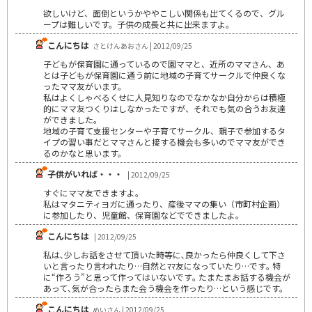
欲しいけど、面倒というかややこしい関係も出てくるので、グル
ープは難しいです。子供の成長と共に出来ますよ。
こんにちは
さとけんあおさん | 2012/09/25
子どもが保育園に通っているので園ママと、近所のママさん、あ
とは子どもが保育園に通う前に地域の子育てサークルで仲良くな
ったママ友がいます。
私はよくしゃべるくせに人見知りなのでなかなか自分からは積極
的にママ友つくりはしなかったですが、それでも気の合うお友達
ができました。
地域の子育て支援センターや子育てサークル、親子で参加するタ
イプの習い事だとママさんと接する機会も多いのでママ友ができ
るのかなと思います。
子供がいれば・・・
| 2012/09/25
すぐにママ友できますよ。
私はマタニティヨガに通ったり、産後ママの集い（市町村企画）
に参加したり、児童館、保育園などでできましたよ。
こんにちは
| 2012/09/25
私は､少しお話をさせて頂いた時等に､良かったら仲良くして下さ
いと言ったり言われたり…自然とﾏﾏ友になっていたり…です｡ 特
に“作ろう”と思って作ってはいないです｡ たまたまお話する機会が
あって､気が合ったらまた会う機会を作ったり…という感じです。
こんにちは
めいさん | 2012/09/25