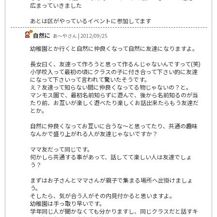
広まっていきました
あとは区がやっているイベントに参加してます
自然に
あ～やさん | 2012/09/25
幼稚園とか行くと自然に仲良くなって自然に友達になりますよ。
長女曰く、友達って作ろうと思って作るんじゃないんですって(笑)
小学校入って最初の頃にクラスの子に付き合って下さい的に友達
になって下さいって言われて驚いたそうです。
え？友達って知らない間に仲良くなってる物じゃないの？と。
マンモス園で、最初名前知らずに遊んで、後から名前知るのが当
たり前、お互いが楽しく遊べたり楽しくお話出来たらもう友達だ
とか。
自然に仲良くなってお互いに合うな～と思ってたり、共通の趣味
なんかで盛り上がれる人が友達じゃないですか？
ママ友だって同じです。
何かしら共通する事があって、話してて楽しい人は友達でしょ
う？
まずはお子さんとママさんが親子で集まる場所へ出掛けましょ
う。
そしたら、気が合う人がその内見付かると思いますよ。
幼稚園は手っ取り早いです。
学年同じ人が聞かなくても分かりますし、同じクラスだと話すキ