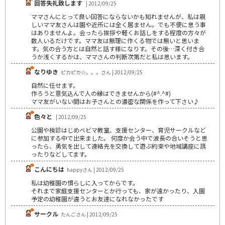
回答失礼致します
| 2012/09/25
ママさんにとって良い回答にならないかも知れませんが、私は親
しいママ友さんは園や近所には全く居ません。でも不便に思う事
はありませんよ。会ったら挨拶や軽くお話しをする程度の方々が
数人いるだけです。ママ友は無理に作くる物では無いと思いま
す。気の合う方とは自然と話す様になりす。その後…深く付き合
うか浅くするかは、ママさんの判断次第だと私は思います。
なりゆき
ピカピカ☆。。。さん | 2012/09/25
自然に任せます。
作ろうと意気込んで人の縁はできませんから(#^.^#)
ママ友がいない間はお子さんとの濃密な関係を作って下さい♪
色々と
| 2012/09/25
公園や検診はじめベビマ教室、支援センター、育児サークルなど
に参加する中で出来ました。 何度か会う中で波長の合いそうと思
ったら、勇気を出して連絡先を交換して遊ぶ約束や地域講座に誘
ったりなどしてます。
こんにちは
happyさん | 2012/09/25
私は幼稚園の慣らしに入ってからです。
それまで家庭支援センターとか行っても、家が遠かったり、入園
予定の幼稚園が違うとお友達になれなかったです
サークル
たんごさん | 2012/09/25