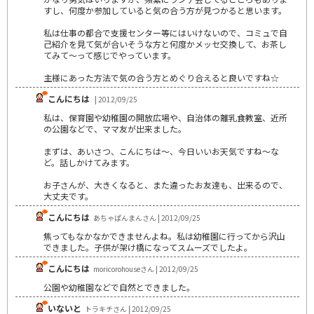
すし、何度か参加していると気の合う方が見つかると思います。
私は仕事の都合で支援センター等にはいけないので、コミュで自
己紹介を見て気が合いそうな方と何度かメッセ交換して、お茶し
てみて～って感じでやっています。
主様にあった方法で気の合う方とめぐり合えると良いですね☆
こんにちは
| 2012/09/25
私は、保育園や幼稚園の開放広場や、自治体の離乳食教室、近所
の公園などで、ママ友が出来ました。
まずは、あいさつ、こんにちは～、今日いいお天気ですね～な
ど。話しかけてみます。
お子さんが、大きくなると、また違ったお友達も、出来るので、
大丈夫です。
こんにちは
あちゃぱんまんさん | 2012/09/25
焦ってもなかなかできませんよね。私は幼稚園に行ってから沢山
できました。子供が架け橋になってスムーズでしたよ。
こんにちは
moricorohouseさん | 2012/09/25
公園や幼稚園などで自然とできました。
いないと
トラキチさん | 2012/09/25