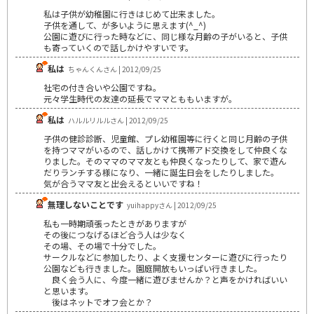
私は子供が幼稚園に行きはじめて出来ました。
子供を通して、が多いように思えます(^_^)
公園に遊びに行った時などに、同じ様な月齢の子がいると、子供
も寄っていくので話しかけやすいです。
私は
ちゃんくんさん | 2012/09/25
社宅の付き合いや公園ですね。
元々学生時代の友達の延長でママとももいますが。
私は
ハルルリルルさん | 2012/09/25
子供の健診診断、児童館、プレ幼稚園等に行くと同じ月齢の子供
を持つママがいるので、話しかけて携帯アド交換をして仲良くな
りました。そのママのママ友とも仲良くなったりして、家で遊ん
だりランチする様になり、一緒に誕生日会をしたりしました。
気が合うママ友と出会えるといいですね！
無理しないことです
yuihappyさん | 2012/09/25
私も一時期頑張ったときがありますが
その後につなげるほど合う人は少なく
その場、その場で十分でした。
サークルなどに参加したり、よく支援センターに遊びに行ったり
公園なども行きました。園庭開放もいっぱい行きました。
良く会う人に、今度一緒に遊びませんか？と声をかければいい
と思います。
後はネットでオフ会とか？