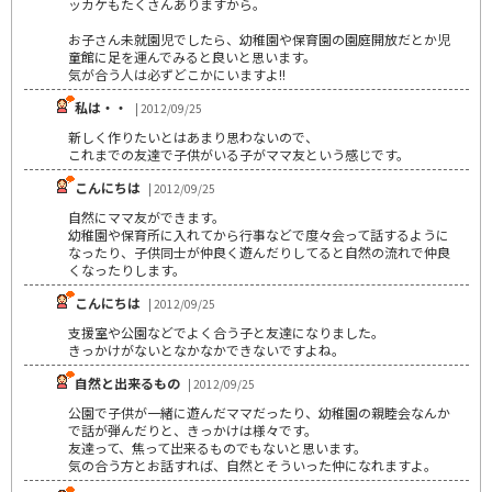
ッカケもたくさんありますから。
お子さん未就園児でしたら、幼稚園や保育園の園庭開放だとか児
童館に足を運んでみると良いと思います。
気が合う人は必ずどこかにいますよ!!
私は・・
| 2012/09/25
新しく作りたいとはあまり思わないので、
これまでの友達で子供がいる子がママ友という感じです。
こんにちは
| 2012/09/25
自然にママ友ができます。
幼稚園や保育所に入れてから行事などで度々会って話するように
なったり、子供同士が仲良く遊んだりしてると自然の流れで仲良
くなったりします。
こんにちは
| 2012/09/25
支援室や公園などでよく合う子と友達になりました。
きっかけがないとなかなかできないですよね。
自然と出来るもの
| 2012/09/25
公園で子供が一緒に遊んだママだったり、幼稚園の親睦会なんか
で話が弾んだりと、きっかけは様々です。
友達って、焦って出来るものでもないと思います。
気の合う方とお話すれば、自然とそういった仲になれますよ。