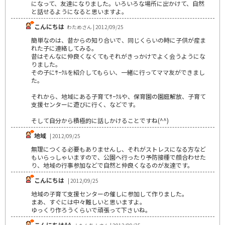
になって、友達になりました。いろいろな場所に出かけて、自然
と話せるようになると思いますよ。
こんにちは
わためさん | 2012/09/25
簡単なのは、昔からの知り合いで、同じくらいの時に子供が産ま
れた子に連絡してみる。
昔はそんなに仲良くなくてもそれがきっかけでよく会うようにな
りました。
その子にｻｰｸﾙを紹介してもらい、一緒に行ってママ友ができまし
た。
それから、地域にある子育てｻｰｸﾙや、保育園の園庭解放、子育て
支援センターに遊びに行く、などです。
そして自分から積極的に話しかけることですね(^^)
地域
| 2012/09/25
無理につくる必要もありませんし、それがストレスになる方など
もいらっしゃいますので、公園へ行ったり予防接種で顔合わせた
り、地域の行事参加などで自然と仲良くなるのが友達です。
こんにちは
| 2012/09/25
地域の子育て支援センターの催しに参加して作りました。
まあ、すぐには中々難しいと思いますよ。
ゆっくり作ろうくらいで頑張って下さいね。
こんにちは^^