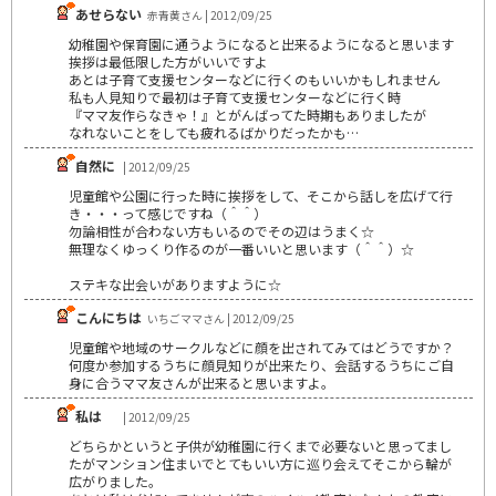
あせらない
赤青黄さん | 2012/09/25
幼稚園や保育園に通うようになると出来るようになると思います
挨拶は最低限した方がいいですよ
あとは子育て支援センターなどに行くのもいいかもしれません
私も人見知りで最初は子育て支援センターなどに行く時
『ママ友作らなきゃ！』とがんばってた時期もありましたが
なれないことをしても疲れるばかりだったかも…
自然に
| 2012/09/25
児童館や公園に行った時に挨拶をして、そこから話しを広げて行
き・・・って感じですね（＾＾）
勿論相性が合わない方もいるのでその辺はうまく☆
無理なくゆっくり作るのが一番いいと思います（＾＾）☆
ステキな出会いがありますように☆
こんにちは
いちごママさん | 2012/09/25
児童館や地域のサークルなどに顔を出されてみてはどうですか？
何度か参加するうちに顔見知りが出来たり、会話するうちにご自
身に合うママ友さんが出来ると思いますよ。
私は
| 2012/09/25
どちらかというと子供が幼稚園に行くまで必要ないと思ってまし
たがマンション住まいでとてもいい方に巡り会えてそこから輪が
広がりました。