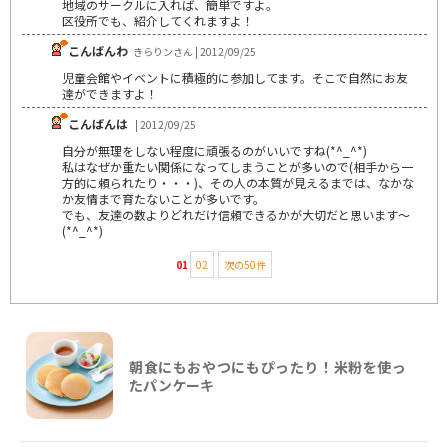
地域のサークルに入れば、簡単ですよ。
区役所でも、紹介してくれますよ！
こんばんわ
きらりンさん | 2012/09/25
児童会館やイベントに積極的に参加してます。そこで自然にお友
達ができますよ！
こんばんは
| 2012/09/25
自分が無理をしない程度に頑張るのがいいですね(*^_^*)
私はなぜか重たい関係になってしまうことが多いので(相手から一
方的に頼られたり・・・)、その人の本質が見えるまでは、なかな
か友情まで育たないことが多いです。
でも、友達の数よりどれだけ信頼できるかが大切だと思います～
(*^_^*)
01
02
次の50件
朝食にもおやつにもぴったり！米粉を使っ
たパンケーキ