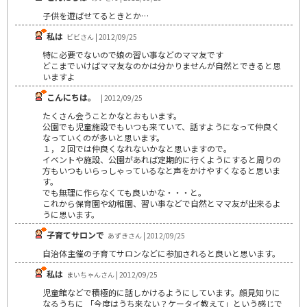
子供を遊ばせてるときとか…
私は
ビビさん | 2012/09/25
特に必要でないので娘の習い事などのママ友です
どこまでいけばママ友なのかは分かりませんが自然とできると思
いますよ
こんにちは。
| 2012/09/25
たくさん会うことかなとおもいます。
公園でも児童施設でもいつも来ていて、話すようになって仲良く
なっていくのが多いと思います。
１，２回では仲良くなれないかなと思いますので。
イベントや施設、公園があれば定期的に行くようにすると周りの
方もいつもいらっしゃっているなと声をかけやすくなると思いま
す。
でも無理に作らなくても良いかな・・・と。
これから保育園や幼稚園、習い事などで自然とママ友が出来るよ
うに思います。
子育てサロンで
あずきさん | 2012/09/25
自治体主催の子育てサロンなどに参加されると良いと思います。
私は
まいちゃんさん | 2012/09/25
児童館などで積極的に話しかけるようにしています。顔見知りに
なるうちに 「今度はうち来ない？ケータイ教えて」という感じで