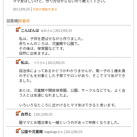
ママ友ほしいけど、作り方分からないので教えて下さい。
|
2012/09/25
の他の相談を見る
回答順
|
新着順
こんばんは
なおさん | 2012/09/25
私は、子供を遊ばせながら作りました。
赤ちゃんのころは、児童館や公園で。
その後は、保育園などです。
自然に出来ますよ。
私は。
つうさん | 2012/09/25
自治体によってあるかどうかわかりませんが、第一子の１歳未満
の子どもを対象とした子育てサロンがあり、そこでママ友ができ
ました。
あとは、児童館や開放保育園、公園、サークルなどでも、よく会
う人とは友達になれましたよ。
いろいろなところに出かけるとママ友はできると思います。
自然と
| 2012/09/25
園ママとお稽古事も一緒というのがあって仲良くなりました。
公園や児童館
kogokogoさん | 2012/09/25