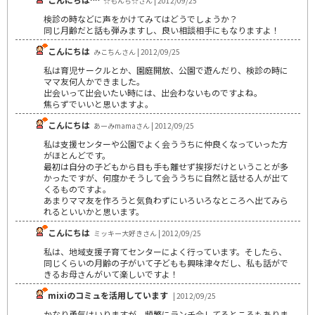
☆もんち☆さん | 2012/09/25
検診の時などに声をかけてみてはどうでしょうか？
同じ月齢だと話も弾みますし、良い相談相手にもなりますよ！
こんにちは
みこちんさん | 2012/09/25
私は育児サークルとか、園庭開放、公園で遊んだり、検診の時に
ママ友何人かできました。
出会いって出会いたい時には、出会わないものですよね。
焦らずでいいと思いますよ。
こんにちは
あーみmamaさん | 2012/09/25
私は支援センターや公園でよく会ううちに仲良くなっていった方
がほとんどです。
最初は自分の子どもから目も手も離せず挨拶だけということが多
かったですが、何度かそうして会ううちに自然と話せる人が出て
くるものですよ。
あまりママ友を作ろうと気負わずにいろいろなところへ出てみら
れるといいかと思います。
こんにちは
ミッキー大好きさん | 2012/09/25
私は、地域支援子育てセンターによく行っています。そしたら、
同じくらいの月齢の子がいて子どもも興味津々だし、私も話がで
きるお母さんがいて楽しいですよ！
mixiのコミュを活用しています
| 2012/09/25
かなり勇気はいりますが、頻繁にランチ会してるところもありま