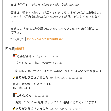
音は「○○ト」で決まりなのですが、字がなかなか…
最近は、翔をトと読む子が増えているようですが､みなさん抵抗はな
いですか？私自身は読めなかったのですが 他にピンとくる字もなく
て
実際につけられた方や周りにいらっしゃる方､反応や感想を聞かせ
て下さい
|
2012/09/29
まいちゃんさんの他の相談を見る
回答順
|
新着順
こんばんは
ビビさん | 2012/09/29
『と』なら、『斗』も浮かびました
名前的には、かいと･はやと･あゆと･りくと･まなとなどが居ます
ありがとうございました
まいちゃんさん | 2012/09/29
書き方が悪かったようですね
作り直します
かいとくん
| 2012/09/29
海翔 かいとくん 竜翔 りゅうとくん 温翔 はるとくん います！
ありがとうございました
まいちゃんさん | 2012/09/29