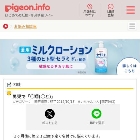
月齢別に
LINE
さがす
登録
はじめての妊娠・育児情報サイト
お悩み相談室
MENU
相談
男児で「○翔(○と)」
カテゴリー：｜回答期限：終了 2012/10/13｜まいちゃんさん | 回答数(3)
ポストする
LINEで送る
２ヶ月後に第２子出産予定で名付けに悩んでいます。