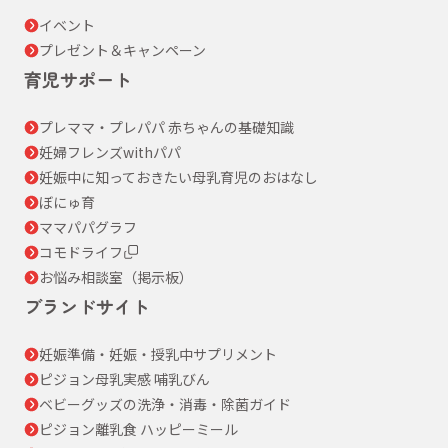
イベント
プレゼント＆キャンペーン
育児サポート
プレママ・プレパパ 赤ちゃんの基礎知識
妊婦フレンズwithパパ
妊娠中に知っておきたい母乳育児のおはなし
ぼにゅ育
ママパパグラフ
コモドライフ
お悩み相談室（掲示板）
ブランドサイト
妊娠準備・妊娠・授乳中サプリメント
ピジョン母乳実感 哺乳びん
ベビーグッズの洗浄・消毒・除菌ガイド
ピジョン離乳食 ハッピーミール