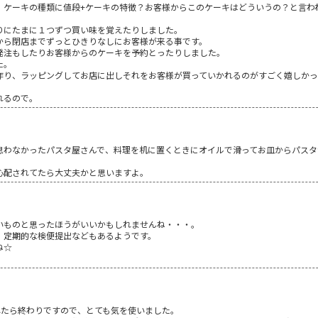
、ケーキの種類に値段+ケーキの特徴？お客様からこのケーキはどういうの？と言わ
りにたまに１つずつ買い味を覚えたりしました。
から閉店までずっとひきりなしにお客様が来る事です。
発注もしたりお客様からのケーキを予約とったりしました。
た。
作り、ラッピングしてお店に出しそれをお客様が買っていかれるのがすごく嬉しかっ
れるので。
思わなかったパスタ屋さんで、料理を机に置くときにオイルで滑ってお皿からパスタ
心配されてたら大丈夫かと思いますよ。
いものと思ったほうがいいかもしれませんね・・・。
。定期的な検便提出などもあるようです。
ね☆
崩れたら終わりですので、とても気を使いました。