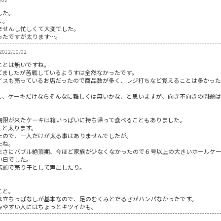
した。
よ。
ませんし忙しくて大変でした。
ったですが太ります…。
 2012/10/02
ことは無いですね。
てましたが苦戦しているようすは全然なかったです。
イスも売っているお店だったので商品数が多く、レジ打ちなど覚えることは多かっ
し、ケーキだけならそんなに難しくは無いかな、と思いますが、向き不向きの問題
期限が来たケーキは箱いっぱいに持ち帰って食べることもありました。
くと太ります。
たので、一人だけが太る事はありませんでしたが。
たね。
まさにバブル絶頂期、今ほど家族が少なくなかったので６号以上の大きいホールケ
い日でした。
店頭で売り子として声出したり。
こと。
は立ちっぱなしが基本なので、足のむくみとだるさがハンパなかったです。
みやすい人にはちょっとキツイかも。