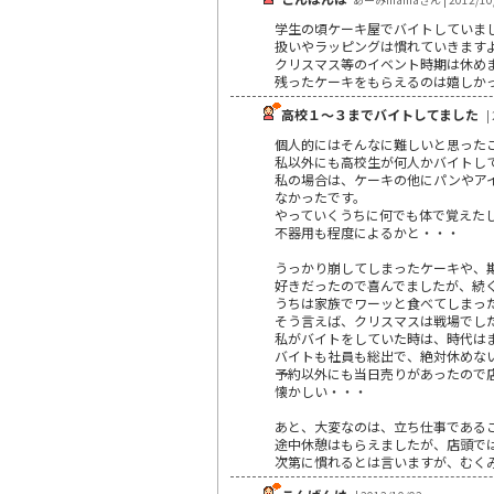
学生の頃ケーキ屋でバイトしていま
扱いやラッピングは慣れていきます
クリスマス等のイベント時期は休め
残ったケーキをもらえるのは嬉しか
高校１～３までバイトしてました
|
個人的にはそんなに難しいと思った
私以外にも高校生が何人かバイトし
私の場合は、ケーキの他にパンやア
なかったです。
やっていくうちに何でも体で覚えた
不器用も程度によるかと・・・
うっかり崩してしまったケーキや、
好きだったので喜んでましたが、続
うちは家族でワーッと食べてしまっ
そう言えば、クリスマスは戦場でし
私がバイトをしていた時は、時代は
バイトも社員も総出で、絶対休めな
予約以外にも当日売りがあったので
懐かしい・・・
あと、大変なのは、立ち仕事である
途中休憩はもらえましたが、店頭で
次第に慣れるとは言いますが、むく