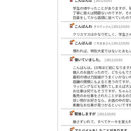
こんばんは
| 2012/10/02
学生の頃やったことがありますが、
丁寧に扱えば問題ないのですが、そ
包装をしてから店頭に並べていたの
こんばんわ
きらりンさん | 2012/10/02
クリスマスはかなり忙しく、学生さ
こんばんは
ニモままさん | 2012/10/02
慣れれば、特別大変ではないとおも
働いていました。
| 2012/10/02
こんばんは。10年ほど前になりま
個人のお店だったので、どちらもで
最初の頃は力加減がうまくいかない
店舗の規模にもよると思うのですが
ラッピングなども慣れてしまえば大
お仕事は何でもそうですが、ちゃん
販売のお仕事をされたことがあるの
甘い物がお好きなら、お店の中の甘
素敵なお仕事が見つかるといいです
緊張しますが
| 2012/10/02
崩さずいれて、すべてケーキを覚え
アルバイトをしたことがあります。