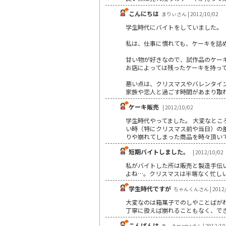
こんにちは
まりぃさん | 2012/10/02
学生時代にバイトをしていました。
私は、仕事に慣れても、ケーキを詰
甘い物が好きなので、試作品のケー
お店によっては残ったケーキを持っ
悪い点は、クリスマスやバレンタイ
家族や恋人と過ごす時間があまり取
ケーキ販売
| 2012/10/02
学生時代やってました。 大変なと
い時（特にクリスマス前や当日）の
りや崩れてしまった商品を時々頂い
短期バイトしました。
| 2012/10/02
私がバイトした所は販売と製造手伝
よね…。クリスマスは半端なく忙し
学生時代ですが
ちゃんくんさん | 2012/
大変なのは箱菓子でのしやことばが
丁寧に扱えば崩れることもなく、で
こんばんは
あーみmamaさん | 2012/10