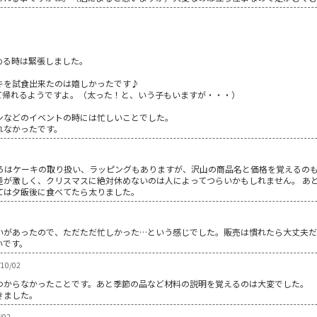
める時は緊張しました。
キを試食出来たのは嬉しかったです♪
て帰れるようですよ。（太った！と、いう子もいますが・・・）
ンなどのイベントの時には忙しいことでした。
れなかったです。
ころはケーキの取り扱い、ラッピングもありますが、沢山の商品名と価格を覚えるのも
差が激しく、クリスマスに絶対休めないのは人によってつらいかもしれません。 あと
ては夕飯後に食べてたら太りました。
いがあったので、ただただ忙しかった…という感じでした。販売は慣れたら大丈夫だ
いです。
10/02
わからなかったことです。あと季節の品など材料の説明を覚えるのは大変でした。
きました。
/02