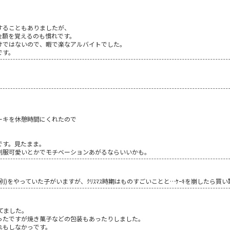
することもありましたが、
金額を覚えるのも慣れです。
けではないので、暇で楽なアルバイトでした。
です。
。
ーキを休憩時間にくれたので
です。見たまま。
制服可愛いとかでモチベーションあがるならいいかも。
は別)をやっていた子がいますが、ｸﾘｽﾏｽ時期はものすごいことと…ｹｰｷを崩したら
てました。
ったですが焼き菓子などの包装もあったりしました。
れもしなかっです。