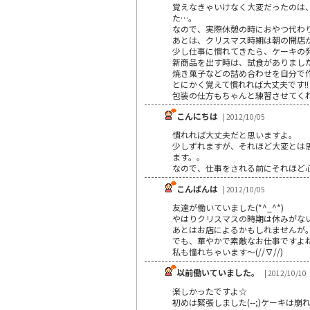
覚えなきゃいけなく大変だったのは
た…。
なので、実際休憩の時におやつ代わ
あとは、クリスマス時期は朝の開店
少し仕事に慣れてきたら、ケーキの
新商品を出す時は、試食がありまし
焼き菓子などの詰め合わせを自分で
とにかく覚えて慣れれば大丈夫です!!
包装の仕方もちゃんと練習させてく
こんにちは
| 2012/10/05
慣れれば大丈夫だと思いますよ。
少しずれますが、それほど大変とは
ます。。
なので、仕事をされる前にそれほど
こんばんは
| 2012/10/05
友達が働いていました(*^_^*)
やはりクリスマスの時期は休みがな
あとはお店によるかもしれませんが
でも、華やかで素敵なお仕事ですよ
私も憧れちゃいます～(//∇//)
以前働いていました。
| 2012/10/10
楽しかったですよ☆
初めは緊張しました(--;)ケーキは