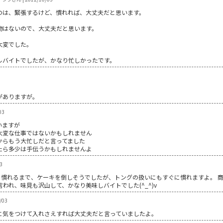
のは、緊張するけど、慣れれば、大丈夫だと思います。
物はないので、大丈夫だと思います。
大変でした。
ルバイトでしたが、かなり忙しかったです。
がありますが。
03
いますが
大変な仕事ではないかもしれません
からもう大忙しだと言ってました
たら多少は手伝うかもしれませんよ
3
! 慣れるまで、ケーキを倒しそうでしたが、トングの扱いにもすぐに慣れますよ。 
われ、味見も沢山して、かなり美味しバイトでした(^_^)v
/03
に気をつけて入れさえすれば大丈夫だと言っていましたよ。