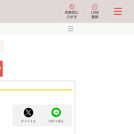
月齢別に
LINE
さがす
登録
MENU
ポストする
LINEで送る