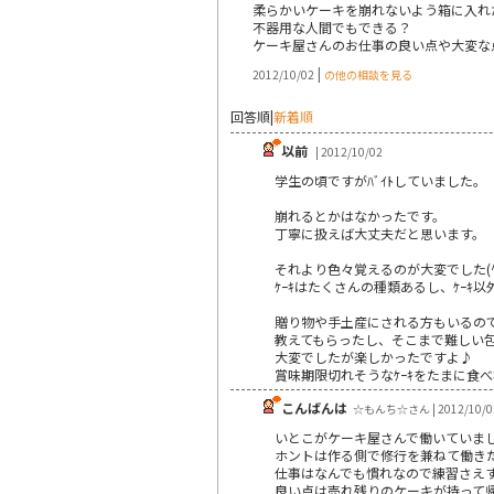
柔らかいケーキを崩れないよう箱に入れ
不器用な人間でもできる？
ケーキ屋さんのお仕事の良い点や大変な
|
2012/10/02
の他の相談を見る
回答順
|
新着順
以前
| 2012/10/02
学生の頃ですがﾊﾞｲﾄしていました。
崩れるとかはなかったです。
丁寧に扱えば大丈夫だと思います。
それより色々覚えるのが大変でした(^^
ｹｰｷはたくさんの種類あるし、ｹｰｷ
贈り物や手土産にされる方もいるの
教えてもらったし、そこまで難しい
大変でしたが楽しかったですよ♪
賞味期限切れそうなｹｰｷをたまに食べ
こんばんは
☆もんち☆さん | 2012/10/0
いとこがケーキ屋さんで働いていま
ホントは作る側で修行を兼ねて働き
仕事はなんでも慣れなので練習さえ
良い点は売れ残りのケーキが持って