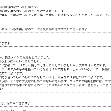
私には合わなかった仕事です。
の頃は何事も雑だったので、失敗も多かったです…。
で焦ることはなかったですが、誰でも出来るわけじゃないんだと思った仕事でした｡
んのバイトも沢山。なので、やる気があれば大丈夫だと思いますよ
いますよ
すが、製造メインで販売もしていました。
きるように…ということでした。
のと緊張とで、パタッと倒してしまったりしていましたが、慣れれば大丈夫です。
、ケーキ以外のものを扱っているならばほかの方もおっしゃっているように、値段と
丈夫だと思います。
と向き合ってひとつひとつこなしていけば、大変なのは最初だけだと思います。
ならば、そんなに大変なお仕事ではないと思います。クリスマス時期を除けば、です
い香りだけでも幸せになれるので、それは良いことかと思います！昔をちょっと思い出
ね！
れば、何とかできますよ。
つうさん | 2012/10/03