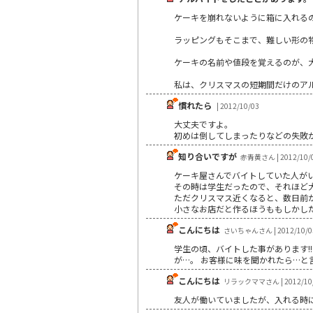
ケーキを崩れないように箱に入れる
ラッピングもそこまで、難しい形の
ケーキの名前や値段を覚えるのが、
私は、クリスマスの短期間だけのア
慣れたら
| 2012/10/03
大丈夫ですよ。
初めは倒してしまったりなどの失敗
知り合いですが
赤青黄さん | 2012/10/
ケーキ屋さんでバイトしていた人が
その時は学生だったので、それほど
ただクリスマス近くなると、数日前
小さなお店だと作るほうももしかし
こんにちは
さいちゃんさん | 2012/10/0
学生の頃、バイトした事があります!
が…。 お客様に味を聞かれたら…と言
こんにちは
リラックママさん | 2012/10
友人が働いていましたが、入れる時