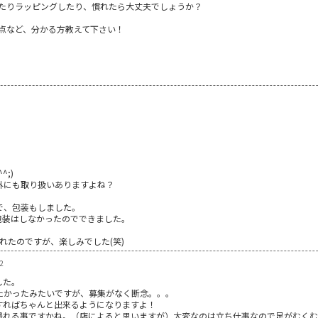
たりラッピングしたり、慣れたら大丈夫でしょうか？
点など、分かる方教えて下さい！
;)
以外にも取り扱いありますよね？
で、包装もしました。
包装はしなかったのでできました。
れたのですが、楽しみでした(笑)
2
した。
たかったみたいですが、募集がなく断念。。。
すればちゃんと出来るようになりますよ！
帰れる事ですかね。（店によると思いますが）大変なのは立ち仕事なので足がむくむ