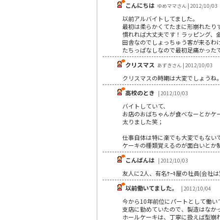
こんにちは
ゆめママさん | 2012/10/03
以前アルバイトしてました。
最初は柔らかくてたまに形崩れたり
慣れれば大丈夫です！ラッピング、
田舎なのでしょっちゅう客が来るわ
たちっぱなしなので最初足痛かった
クリスマス
あずきさん | 2012/10/03
クリスマスの時期は大変でしょうね
高校のとき
| 2012/10/03
バイトしていて、
お店のおばちゃんが食べなーとかケ
太りました笑；
仕事自体は特に楽でも大変でもない
ケーキの種類覚えるのが面白いとか
こんばんは
| 2012/10/03
友人に2人、有名ｹｰｷ屋の社員(会社
以前働いてました。
| 2012/10/04
今から10年前位にパートとして働い
支店に勤めていたので、製造はなか
ホールケーキは、丁寧に扱えば型崩