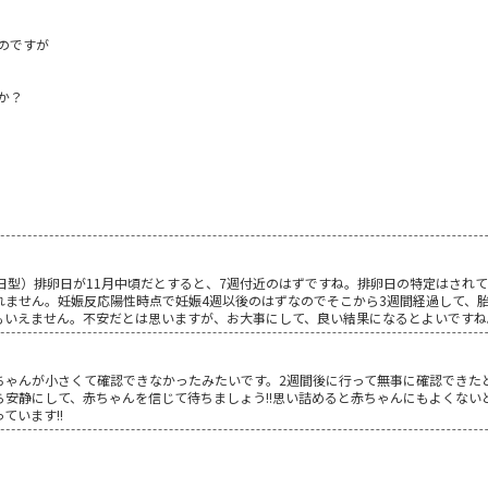
のですが
か？
日型）排卵日が11月中頃だとすると、7週付近のはずですね。排卵日の特定はされ
れません。妊娠反応陽性時点で妊娠4週以後のはずなのでそこから3週間経過して、
もいえません。不安だとは思いますが、お大事にして、良い結果になるとよいですね
ちゃんが小さくて確認できなかったみたいです。2週間後に行って無事に確認できた
安静にして、赤ちゃんを信じて待ちましょう!!思い詰めると赤ちゃんにもよくない
ています!!