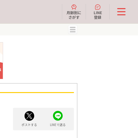
月齢別に
LINE
さがす
登録
MENU
ポストする
LINEで送る