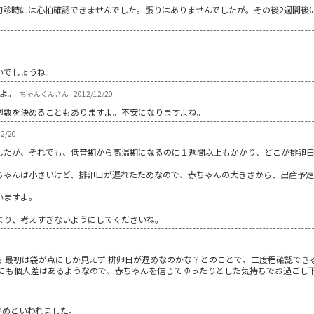
初診時には心拍確認できませんでした。張りはありませんでしたが。その後2週間後
いでしょうね。
よ。
ちゃんくんさん | 2012/12/20
週数を決めることもありますよ。不安になりますよね。
2/20
したが、それでも、低音期から高温期になるのに１週間以上もかかり、どこが排卵
ちゃんは小さいけど、排卵日が遅れたためなので、赤ちゃんの大きさから、出産予
いますよ。
まり、考えすぎないようにしてくださいね。
 最初は袋が点にしか見えず 排卵日が遅めなのかな？とのことで、二度程確認でき
長にも個人差はあるようなので、赤ちゃんを信じてゆったりとした気持ちでお過ごし
さめといわれました。