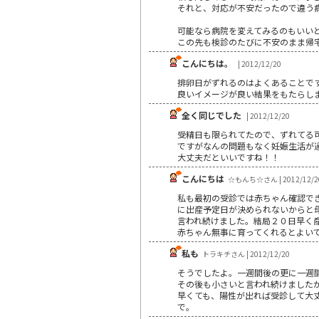
それと、対応が不安だったので違う
可能なら病院を変えてみるのもいい
この先も検診のたびに不安のまま帰宅
こんにちは。
| 2012/12/20
排卵日がずれるのはよくあることで
良いイメージが良い結果をもたらし
全く同じでした
| 2012/12/20
受精日も限られてたので、ずれてる
ですがなんの問題もなく妊娠生活が過
大丈夫だといいですね！！
こんにちは
☆もんち☆さん | 2012/12/2
私も最初の受診では赤ちゃん確認で
に出産予定日が決められないからと
言われ続けました。結局２０日早く
赤ちゃん無事に育ってくれるとよい
私も
トラキチさん | 2012/12/20
そうでしたよ。一週間後の更に一週
その後も小さいと言われ続けましたが、
早くても、陽性が出れば受診して大
で。