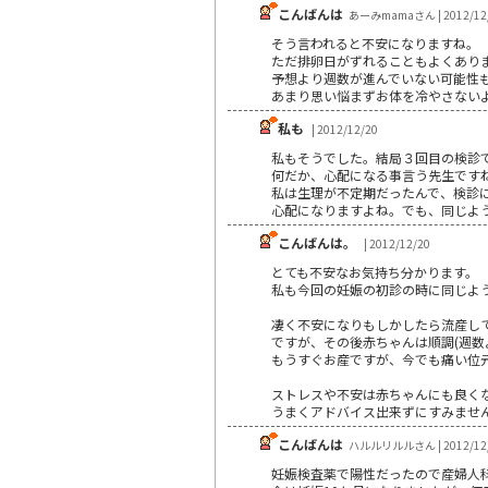
こんばんは
あーみmamaさん | 2012/12
そう言われると不安になりますね。
ただ排卵日がずれることもよくあり
予想より週数が進んでいない可能性
あまり思い悩まずお体を冷やさない
私も
| 2012/12/20
私もそうでした。結局３回目の検診
何だか、心配になる事言う先生です
私は生理が不定期だったんで、検診
心配になりますよね。でも、同じよ
こんばんは。
| 2012/12/20
とても不安なお気持ち分かります。
私も今回の妊娠の初診の時に同じよ
凄く不安になりもしかしたら流産し
ですが、その後赤ちゃんは順調(週数
もうすぐお産ですが、今でも痛い位
ストレスや不安は赤ちゃんにも良く
うまくアドバイス出来ずにすみませ
こんばんは
ハルルリルルさん | 2012/12
妊娠検査薬で陽性だったので産婦人