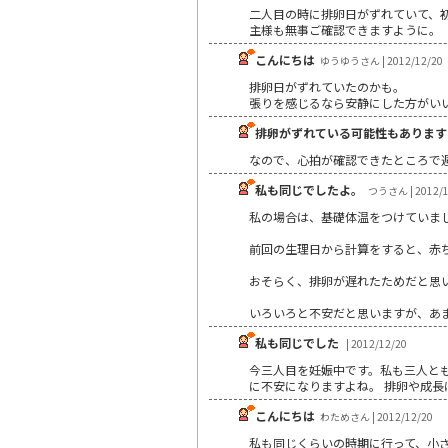
二人目の時に排卵日がずれていて、
主様も無事ご確認できますように。
こんにちは
ゆうゆうさん | 2012/12/20
排卵日がずれていたのかも。
張りを感じるなら安静にした方がい
排卵がずれている可能性もあります
なので、心拍が確認できたところで
私も同じでしたよ。
つうさん | 2012/1
私の場合は、基礎体温をつけていま
前回の生理日から計算をすると、赤
おそらく、排卵が遅れたためだと思
いろいろと不安だと思いますが、あ
私も同じでした
| 2012/12/20
今三人目を妊娠中です。私も三人とも
に不安になりますよね。 排卵や成
こんにちは
わためさん | 2012/12/20
私も同じくらいの時期に行って、小