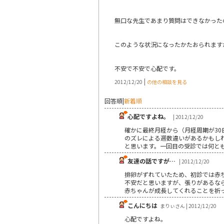
無口な先生であまり質問はできなかった
このような状況になったかたおられます
不安で不安で心配です。
|
2012/12/20
の他の相談を見る
回答順
|
新着順
心配ですよね。
| 2012/12/20
確かに最終月経から（月経周期が30
のズレによる週数違いがあるかもし
と思います。一回目の受診では何と
友達の話ですが…
| 2012/12/20
排卵がずれていたため、初診では赤
不安だと思いますが、張りがあるなら
赤ちゃんが成長してくれることを祈っ
こんにちは
まりぃさん | 2012/12/20
心配ですよね。