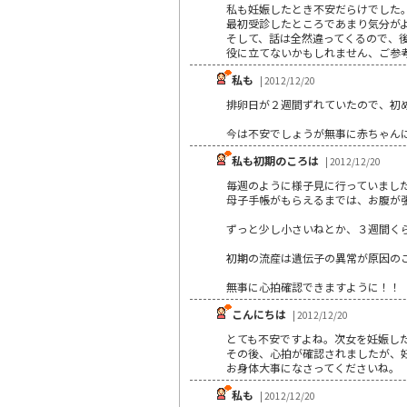
私も妊娠したとき不安だらけでした
最初受診したところであまり気分が
そして、話は全然違ってくるので、
役に立てないかもしれません、ご参
私も
| 2012/12/20
排卵日が２週間ずれていたので、初
今は不安でしょうが無事に赤ちゃん
私も初期のころは
| 2012/12/20
毎週のように様子見に行っていまし
母子手帳がもらえるまでは、お腹が
ずっと少し小さいねとか、３週間く
初期の流産は遺伝子の異常が原因の
無事に心拍確認できますように！！
こんにちは
| 2012/12/20
とても不安ですよね。次女を妊娠し
その後、心拍が確認されましたが、
お身体大事になさってくださいね。
私も
| 2012/12/20