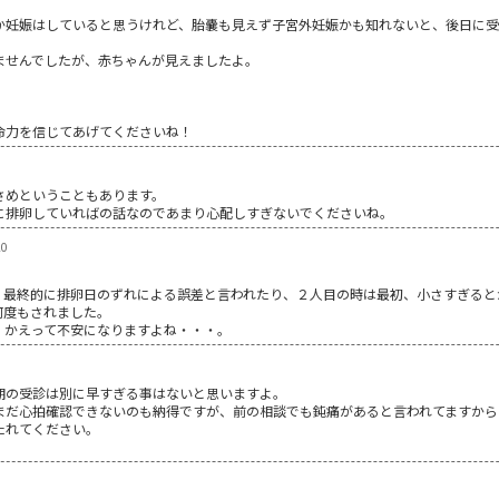
か妊娠はしていると思うけれど、胎嚢も見えず子宮外妊娠かも知れないと、後日に受
ませんでしたが、赤ちゃんが見えましたよ。
命力を信じてあげてくださいね！
さめということもあります。
に排卵していればの話なのであまり心配しすぎないでくださいね。
20
。
、最終的に排卵日のずれによる誤差と言われたり、２人目の時は最初、小さすぎると
何度もされました。
、かえって不安になりますよね・・・。
期の受診は別に早すぎる事はないと思いますよ。
まだ心拍確認できないのも納得ですが、前の相談でも鈍痛があると言われてますから
たれてください。