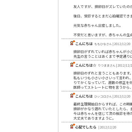
友人ですが、排卵日がズレていたの
後日、受診するとまだ心拍確認でき
元気な赤ちゃん出産しました。
不安だと思いますが、赤ちゃんの生
こんにちは
ももひなさん | 2012/12/20
排卵日がずれていれば赤ちゃんが小
先生の言うことはあくまで予定通り
こんにちは☆
りつままさん | 2012/12/
排卵日のずれと言うこともあります
私もいつも小さい小さいって言われ
りでかくなっていて、週数の修正を
医師ってストレートに物を言うから
こんにちは
ひぃコロさん | 2012/12/20
最終生理開始日からすれば、この時
排卵がかなり遅れていたとしたら、
今は赤ちゃんを信じて次の検診を待
大丈夫でありますように。
心配でしたら
| 2012/12/20