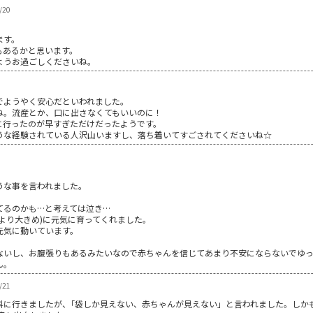
/20
ます。
もあるかと思います。
ようお過ごしくださいね。
でようやく安心だといわれました。
ね。流産とか、口に出さなくてもいいのに！
に行ったのが早すぎただけだったようです。
うな経験されている人沢山いますし、落ち着いてすごされてくださいね☆
うな事を言われました。
てるのかも…と考えては泣き…
より大きめ)に元気に育ってくれました。
元気に動いています。
ないし、お腹張りもあるみたいなので赤ちゃんを信じてあまり不安にならないでゆ
ん。
/21
科に行きましたが、｢袋しか見えない、赤ちゃんが見えない」と言われました。しか