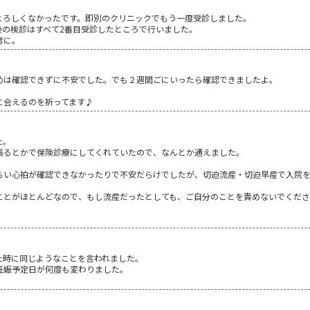
。
よろしくなかったです。即別のクリニックでもう一度受診しました。
後の検診はすべて2番目受診したところで行いました。
考に。
めは確認できずに不安でした。でも２週間ごにいったら確認できましたよ。
に会えるのを祈ってます♪
た。
張るとかで保険診療にしてくれていたので、なんとか通えました。
らい心拍が確認できなかったりで不安だらけでしたが、切迫流産・切迫早産で入院
ことがほとんどなので、もし流産だったとしても、ご自分のことを責めないでくだ
た時に同じようなことを言われました。
妊娠予定日が何度も変わりました。