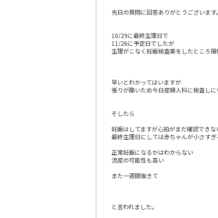
先日の質問に回答ありがとうございます
10/29に最終生理日で
11/26に予定日でしたが
生理がこなく妊娠検査薬をしたところ陽
早いとわかってはいますが
張りが酷いため今日産婦人科に検査しに
そしたら
妊娠はしてますが心拍がまだ確認できな
最終生理日にしては赤ちゃんが小さすぎ
正常妊娠になるかはわからない
流産の可能性も高い
また一週間後きて
と言われました。