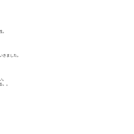
。
性。
いきました。
い。
る。。