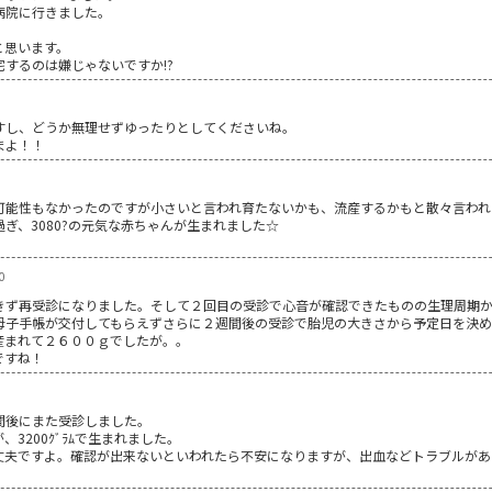
病院に行きました。
と思います。
するのは嫌じゃないですか!?
すし、どうか無理せずゆったりとしてくださいね。
まよ！！
可能性もなかったのですが小さいと言われ育たないかも、流産するかもと散々言われ
ぎ、3080?の元気な赤ちゃんが生まれました☆
0
きず再受診になりました。そして２回目の受診で心音が確認できたものの生理周期
母子手帳が交付してもらえずさらに２週間後の受診で胎児の大きさから予定日を決
産まれて２６００ｇでしたが。。
ですね！
間後にまた受診しました。
3200ｸﾞﾗﾑで生まれました。
丈夫ですよ。確認が出来ないといわれたら不安になりますが、出血などトラブルがあ