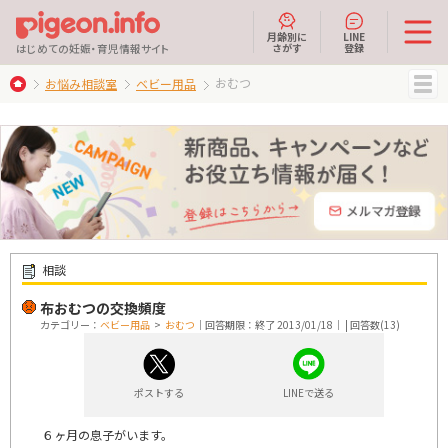
月齢別に
LINE
さがす
登録
はじめての妊娠・育児情報サイト
おむつ
お悩み相談室
ベビー用品
MENU
相談
布おむつの交換頻度
カテゴリー：
ベビー用品
>
おむつ
｜回答期限：終了 2013/01/18｜ | 回答数(13)
ポストする
LINEで送る
６ヶ月の息子がいます。