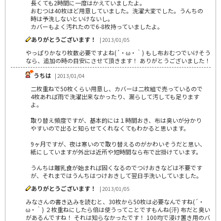
長くても2時間に一度はかえていましたよ。
おむつは40枚ほど用意していました。洗濯大変でした。うんちの
時は予洗しないといけないし。
カバーもよく汚れたので6-8枚持っていましたよ。
ありがとうございます！
| 2013/01/05
やっぱりかなり枚数必要ですよね(´・ω・｀) もし布おむつでいけそう
なら、追加の時の目安にさせて頂きます！ ありがとうございました！
うちは
| 2013/01/04
二枚重ねで50枚くらい用意し、カバーは二枚組で売っているので
4枚あれば雨で洗濯出来なかったり、漏らして汚しても足ります
よ。
取り替え頻度ですが、基本的には１時間おき、布は臭いが分かり
やすいので出ると知らせてくれなくてもわかると思います。
9ヶ月ですが、夜は寒いので取り替えるのがかわいそうだと思い、
紙にしていますが外出は近所や短時間なら布で出掛けています。
うんちは離乳食が始まれば固くなるのでつけおきなどは不要です
が、それまではうんちはつけおきして翌日手洗いしていました。
ありがとうございます！
| 2013/01/05
みなさんの書き込みを読むと、30枚から50枚は必要なんですね(´・
ω・｀) ２枚重ねにしたら倍は使うってことですもんね(汗) 布だと臭い
があるんですね！ それは知らなかったです！ 100均で浸け置き用のバ