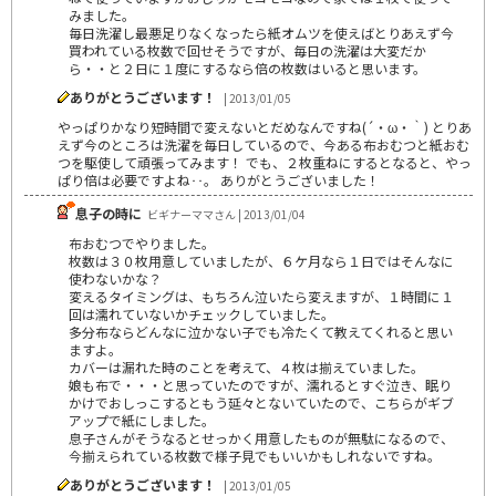
みました。
毎日洗濯し最悪足りなくなったら紙オムツを使えばとりあえず今
買われている枚数で回せそうですが、毎日の洗濯は大変だか
ら・・と２日に１度にするなら倍の枚数はいると思います。
ありがとうございます！
| 2013/01/05
やっぱりかなり短時間で変えないとだめなんですね(´・ω・｀) とりあ
えず今のところは洗濯を毎日しているので、今ある布おむつと紙おむ
つを駆使して頑張ってみます！ でも、２枚重ねにするとなると、やっ
ぱり倍は必要ですよね‥。 ありがとうございました！
息子の時に
ビギナーママさん | 2013/01/04
布おむつでやりました。
枚数は３０枚用意していましたが、６ケ月なら１日ではそんなに
使わないかな？
変えるタイミングは、もちろん泣いたら変えますが、１時間に１
回は濡れていないかチェックしていました。
多分布ならどんなに泣かない子でも冷たくて教えてくれると思い
ますよ。
カバーは漏れた時のことを考えて、４枚は揃えていました。
娘も布で・・・と思っていたのですが、濡れるとすぐ泣き、眠り
かけでおしっこするともう延々とないていたので、こちらがギブ
アップで紙にしました。
息子さんがそうなるとせっかく用意したものが無駄になるので、
今揃えられている枚数で様子見でもいいかもしれないですね。
ありがとうございます！
| 2013/01/05