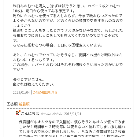
昨日布おむつを購入し(まずは試そうと思い、カバー２枚とおむつ
10枚)、明日から使ってみる予定です。
周りに布おむつを使ってる人もおらず、今まで紙おむつだったので
よく分からないのですが、どのくらいの頻度で交換するものなので
しょうか？
紙おむつにうんちをしたときでさえ泣かない子なので、もしかした
ら布おむつにおしっこをしても教えてくれないのでは？と不安で
す。
ちなみに紙おむつの場合、１日に６回程変えています。
あと、布おむつでやっていけそうなら、夜間とお出かけ時以外は布
おむつにするつもりです。
この場合、カバーとおむつはそれぞれ何枚ぐらいあった方がいいで
すか？
長々とすいません。
良ければ教えてください。
|
2013/01/04
の他の相談を見る
回答順
|
新着順
こんにちは
☆もんち☆さん | 2013/01/04
保育園が布オムツなので入園前に慣らそうと布オムツ使ってみま
したが１時間半～２時間毎には変えないと漏れてしまい服も濡れ
てしまうので早々に断念しました。。ちなみに保育園では２枚重
ねで使っていますがおしりがモコモコなので家では１枚で使って