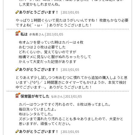
し大変かもしれませんね。
ありがとうございます！
| 2013/01/05
やっぱり１時間ぐらいで見たほうがいいんですね！ 枚数もかなり必要
ですよね(´・ω・｀) ありがとうございました！
私は
赤青黄さん | 2013/01/05
布オムツを使っていた時はカバーは４枚
おむつは２０枚は必要でした
どれくらいか、覚えてないのですが
結構マメに見ないと服がぬれちゃったりして
かえって大変だった記憶があります
ありがとうございます！
| 2013/01/05
とりあえず少し試しつつ布おむつに慣れてから追加の購入しようと思
います＼(^0^)／ １時間置きにタイマーでもかけようか、本気で検討
中でございます‥。 ありがとうございました！
保育園が布でした
なおさん | 2013/01/05
カバーはウンチですぐ汚れるので、８枚は持ってました。
毎日洗っていましたよ。
布はレンタルでした。
ズボンまで濡れたり汚れることも多々ありましたので、大変かと
思いますが、頑張ってください。
ありがとうございます！
| 2013/01/05