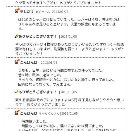
ケツ買ってきます＼(^0^)／ ありがとうございました！
少しだけ
あずきさん | 2013/01/04
はじめの１ヶ月だけ使っていました。カバーは４枚、布おむつは
３０枚あれば足りると思います。洗濯の頻度にもよると思いま
す。
ありがとうございます！
| 2013/01/05
やっぱりカバーは４枚程はあったほうがいいみたいですね(汗) 一応洗
濯は毎日していますが、洗濯板も買ってこようと思います！ ありがと
うございました！
こんばんは
| 2013/01/04
うちも、日中、家にいる時間に布オムツ使ってました。
替え時、私は、適当でした。
きっちり、何時間～とかは、ないかなと勝手に思ってました。
回答になってなくて、すみません。
ありがとうございます！
| 2013/01/05
変える頻度はその子によりますよね(汗) 様子見しながらやろうと思い
ます！ ありがとうございました！
こんばんは
ちゃんくんさん | 2013/01/05
一時期使いました。
一時間もしくはその前に、濡れてないかは見てました。
カバー3？枚、40枚？50枚？はありました。やはり冬は乾かない