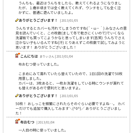
うんちも、最近はうんちをしたら、教えてくれるようになりまし
たが、１歳半頃までは全く教えてくれず、ウンチをしても全く泣
かずに、普通に遊んでいましたよ。
ありがとうございます！
| 2013/01/05
うんちするとカバーも汚れてしまうのですね(´・ω・｀) みなさんの意
見を読んでいくと、この枚数(まして冬で乾きにくいので)でいくなら
洗濯板でも買ってこようかなと思ってしまいます(苦笑) うんちでさえ
泣かない子もいるんですね(汗) とりあえずこの枚数で試してみようと
思います！ ありがとうございました！
こんにちは
まりぃさん | 2013/01/04
布おむつ使っていました。
こまめにみて濡れていたら替えていたので、1日1回の洗濯で50枚
用意しました。
カバーは、3枚あると、一枚お洗濯をしている時にウンチが漏れて
も替えがあるので便利だと思いますよ。
ありがとうございます！
| 2013/01/05
50枚！ おしっこを頻繁にされたらそのぐらい必要ですよね‥。 カバ
ーだけでも追加で購入してみます＼(^0^)／ ありがとうございまし
た！
布おむつ
| 2013/01/04
一人目の時に使っていました。