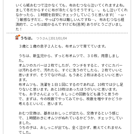
いくら紙おむつで泣かなくても、布おむつなら泣いてくれますよね。
まして冬だからすぐに布が冷たくなりそうですし‥。 もし泣いてくれ
なかったら、１時間を目安にチェックしていこうと思います(｀・ω・
´) 敏感な子だと、やっぱり布は難しいんですね‥。 布おむつなら経
済的で、こっちは助かるんですけどね(苦笑) ありがとうございまし
た！
うちは。
つうさん | 2013/01/04
３歳と１歳の息子２人とも、布オムツで育てています。
うちは、新生児から、ずっと布オムツで、３０枚、用意しまし
た。
オムツのカバーは２枚でしたが、ウンチをすると、すぐにカバー
は汚れるので、汚れたら、すぐに洗うのでしたら、２枚でいいと
思いますが、そうでなければ、もうあと２枚はあるといいと思い
ます。
布オムツも、洗濯を１日１回にするのであれば、10枚では少し足
りないと思います。あと10枚はあったほうがいいと思います。
でも、お子さんによって、おしっこの回数なども違うと思うの
で、まずは、今の枚数でやってみてから、枚数を増やすかどうか
考えるといいと、思います。
おむつ交換は、基本はおしっこが出たら、交換するという感じ
で、１時間おきにオムツがぬれているかどうか、チェックしてい
ました。
うちの子は、おしっこが出ても、全く泣かず、教えてくれません
でした。