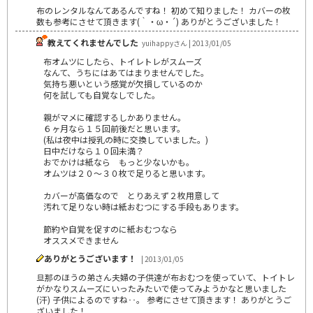
布のレンタルなんてあるんですね！ 初めて知りました！ カバーの枚
数も参考にさせて頂きます(｀・ω・´) ありがとうございました！
教えてくれませんでした
yuihappyさん | 2013/01/05
布オムツにしたら、トイレトレがスムーズ
なんて、うちにはあてはまりませんでした。
気持ち悪いという感覚が欠損しているのか
何を試しても自覚なしでした。
親がマメに確認するしかありません。
６ヶ月なら１５回前後だと思います。
(私は夜中は授乳の時に交換していました。)
日中だけなら１０回未満？
おでかけは紙なら もっと少ないかも。
オムツは２０～３０枚で足りると思います。
カバーが高価なので とりあえず２枚用意して
汚れて足りない時は紙おむつにする手段もあります。
節約や自覚を促すのに紙おむつなら
オススメできません
ありがとうございます！
| 2013/01/05
旦那のほうの弟さん夫婦の子供達が布おむつを使っていて、トイトレ
がかなりスムーズにいったみたいで使ってみようかなと思いました
(汗) 子供によるのですね‥。 参考にさせて頂きます！ ありがとうご
ざいました！