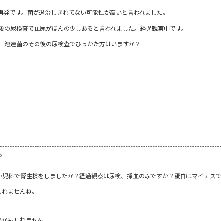
再発です。菌が退治しきれてない可能性が高いと言われました。
後の尿検査で血尿がほんの少しあると言われました。経過観察中です。
、溶連菌のその後の尿検査でひっかた方はいますか？
5
小児科で腎生検をしましたか？経過観察は尿検、採血のみですか？蛋白はマイナス
しれませんね。
いかもしれません。