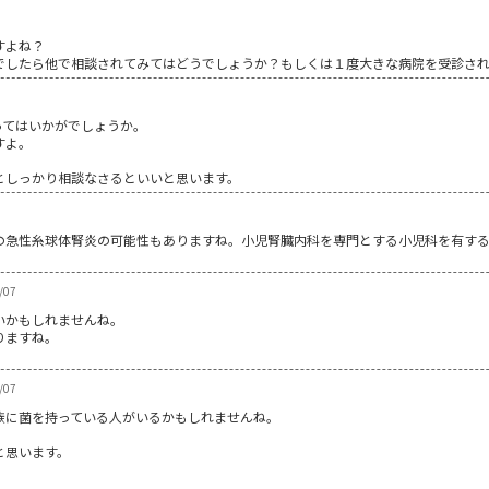
すよね？
でしたら他で相談されてみてはどうでしょうか？もしくは１度大きな病院を受診さ
ってはいかがでしょうか。
すよ。
としっかり相談なさるといいと思います。
の急性糸球体腎炎の可能性もありますね。小児腎臓内科を専門とする小児科を有す
/07
いかもしれませんね。
りますね。
/07
族に菌を持っている人がいるかもしれませんね。
と思います。