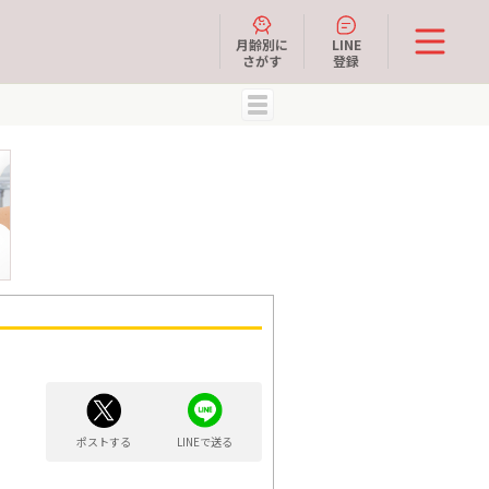
月齢別に
LINE
さがす
登録
MENU
ポストする
LINEで送る