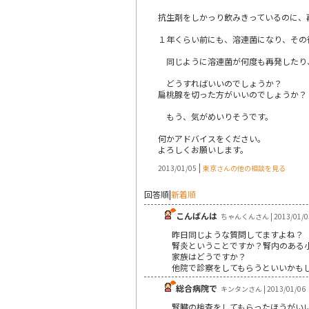
抗生剤をしかっり飲みきっているのに、
１年くらい前にも、溶連菌になり、その
同じように溶連菌が何度も再発したり
どうすればいいのでしょうか？
扁桃腺を切った方がいいのでしょうか？
もう、気がめいりそうです。
何かアドバイスをください。
よろしくお願いします。
|
2013/01/05
東京さんの他の相談を見る
回答順
|
新着順
こんばんは
ちゃんくんさん | 2013/01/0
昨日同じような質問してますよね？
腎炎ということですか？腎内のある
家族はどうですか？
他院で診察をしてもらうといいかも
総合病院で
キンタンさん | 2013/01/06
腎臓の検査をしてもらったほうがい