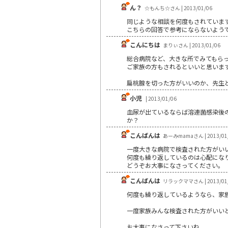
ん？
☆もんち☆さん | 2013/01/06
同じような相談を何度もされていま
こちらの回答で参考にならないよう
こんにちは
まりぃさん | 2013/01/06
総合病院など、大きな所でみてもら
ご家族の方もされるといいと思いま
扁桃腺を切った方がいいのか、先生
小児
| 2013/01/06
血尿が出ているならば溶連菌感染後
か？
こんばんは
あーみmamaさん | 2013/01
一度大きな病院で検査された方がい
何度も繰り返しているのは心配にな
どうぞお大事になさってください。
こんばんは
リラックママさん | 2013/01
何度も繰り返しているようなら、家
一度家族みんな検査された方がいい
お大事になさって下さいね。