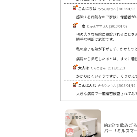
こんにちは
ももひなさん | 2013/01/08
感染する病気なので家族に保菌者が
一度
じゅんママさん | 2013/01/09
他の大きな病院に受診されることを
勝手な判断は危険です。
私の息子も熱が下がらず、かかりつ
病院から帰宅したあとは、すぐに着
大人は
たんごさん | 2013/01/13
かかりにくいそうですが、くりかえ
こんばんわ
きらりンさん | 2013/01/19
大きな病院で一度精密検査されてみ
約3分で飲みご
バー「ミルスマ