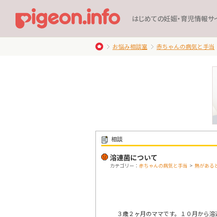
はじめての妊娠・育児情報サ
お悩み相談室
赤ちゃんの病気と手当
相談
溶連菌について
カテゴリー：
赤ちゃんの病気と手当
>
熱がある
３歳２ヶ月のママです。１０月から溶