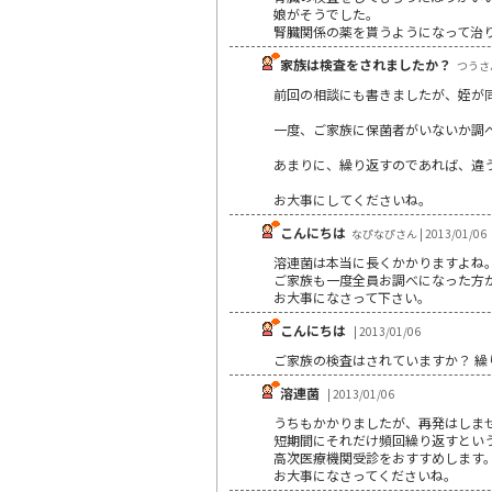
娘がそうでした。
腎臓関係の薬を貰うようになって治
家族は検査をされましたか？
つうさん 
前回の相談にも書きましたが、姪が
一度、ご家族に保菌者がいないか調
あまりに、繰り返すのであれば、違
お大事にしてくださいね。
こんにちは
なぴなぴさん | 2013/01/06
溶連菌は本当に長くかかりますよね
ご家族も一度全員お調べになった方
お大事になさって下さい。
こんにちは
| 2013/01/06
ご家族の検査はされていますか？ 
溶連菌
| 2013/01/06
うちもかかりましたが、再発はしま
短期間にそれだけ頻回繰り返すとい
高次医療機関受診をおすすめします
お大事になさってくださいね。