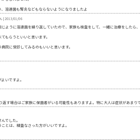
り、溶連菌も腎炎などもならないようになりましたよ
| 2013/01/06
同じように溶連菌を繰り返していたので、家族も検査をして、一緒に治療をしたら
べてもらうといいと思います。
う病院に受診してみるのもいいと思います。
。
がよいですよ。
繰り返す場合はご家族に保菌者がいる可能性もありますよ。特に大人は症状があまり
せんでした。
うことは、精査なさった方がいいですよ。
。