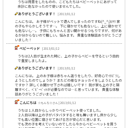
うちは用意をしたものの、こどもたちはベビーベットにあがって
余計に危なかったので使いませんでした。
ありがとうございます！
| 2013/01/12
こんにちは。 お子様がベットで遊んでしまったのですね(^_^;)ﾋﾔﾘ 家
の子もやらかしそうです…。 下に寝かせても危ないし、上に寝かせて
も危ないし…。 子供にもちゃんと言い聞かせるつもりですが、何があ
るか分からないので難しい。悩みます。 貴重な体験談ありがとうござ
いました！
ベビーベッド
| 2013/01/12
うちは2人目が生まれた時に、上の子からベビーを守るという目的
で重宝しましたよ。
ありがとうございます！
| 2013/01/12
こんにちは。 上のお子様は赤ちゃん返りをしたり、好奇心でｲﾀｽﾞﾗし
ようとしたのでしょうか？ またどの様なチョッカイをしようとしたの
ですか？ 詳しくお聞かせ下されば嬉しいです！ 我が家も上の子と隔
離すべく、ﾍﾞﾋﾞｰﾍﾞｯﾄが必要なのでは…と思っています。 貴重な体験
談ありがとうございました！
こんにちは
☆もんち☆さん | 2013/01/12
うちは１人目からしっかりベビーベット使ってました。
２人目以降は上の子がバタバタすると埃も舞いますし床から少し
でも高い位置に寝させてあげる方が安心だと思います。
でも次の子を考えていないのでしたら今からベビーベットを買う