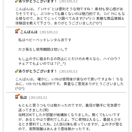
ありがとうございます！
| 2013/01/12
こんばんは。 ﾌﾟﾚｲﾔｰﾄﾞとは便利そうな物ですね！ 素材も安心感があ
りそうですし、ぶつかっても痛くないのは魅力的です。 ｺﾝﾊﾟｸﾄにもな
る様なので、あとでじっくり調べてみます(^з^)-☆ 素敵な商品情報＆
体験談を教えて下さり、ありがとうございました(^O^)
こんばんは
| 2013/01/12
私はベビーベッドレンタル派です
かさ張るし使用期間は短いしで
もし上の子に踏まれるの防止にとだけのお考えなら、ハイロウ？
チェアでもよいのでは？(^_^)
ありがとうございます！
| 2013/01/12
こんばんは。 確かに、ﾚﾝﾀﾙは使用後が楽なので良いですよね！ ちな
みに、ﾊｲﾛｰﾁｪｱも検討中です。 貴重なご意見ありがとうございました
(^O^)
私は
| 2013/01/12
もともと買うつもりは無かったのですが、義母が勝手に宅急便で
送ってきました(笑)
当時2DKでしたが部屋が結構狭くなりました。無くてもいいです
が、あるとやはり便利でしたよ。下に荷物は入るし、着替えさせ
るとき便利でしたね。2人目以降も使っていますが、上の子が登る
ので、実際隔離はあんまり意味無かったです。