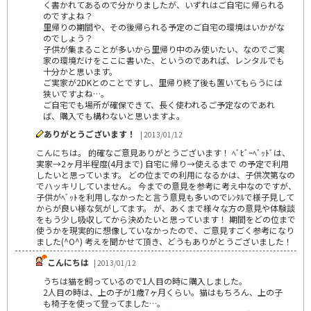
く書かれてあるので分かりましたが、いずれはご自宅に帰られる
のですよね？
里帰りの期間や、その後帰られる予定のご自宅の環境はいかがな
のでしょう？
子供が集まることが多いから里帰り中のみ使いたい、なのでご実
家の環境だけをここに書いた、というのであれば、レンタルでも
十分かと思います。
ご実家が2DKとのことですし、里帰り終了後も置いてもらうには
狭いですよね…。
ご自宅でも場所が確保できて、長く使われるご予定なのであれ
ば、購入でも構わないと思いますよ。
ありがとうございます！
| 2013/01/12
こんにちは。 的確なご意見ありがとうございます！ ﾍﾞﾋﾞｰﾍﾞｯﾄﾞは、
実家→2ヶ月半程度(4月まで) 自宅に帰り→使えるまで の予定で利用
したいと思っています。 どの位までの利用になるかは、子供次第なの
でハッキリしていません。 今までの意見を参考に考え中なのですが、
子供がﾍﾞｯﾄを利用しなかったと言う意見も多いのでﾚﾝﾀﾙで様子見して
からが良い様な気がしてます。 が、あくまで様々な方の意見や体験談
をもう少し吸収してから決めたいと思っています！ 期間をどの位まで
使うかを現実的に想像していなかったので、ご意見すごく参考になり
ました(^O^) 考えを聞かせて頂き、どうもありがとうございました！
こんにちは
| 2013/01/12
うちは猫を飼っているので1人目の時に購入しました。
2人目の時は、上の子が1歳7ヶ月くらい。猫はもちろん、上の子
も椅子を使って登ってました…。