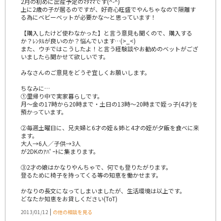
2月の初めに出産予定のﾏﾀﾏﾏです(^-^)
上に2歳の子が居るのですが、好奇心旺盛でやんちゃなので隔離す
る為にベビーベットが必要かな～と思っています！
【購入したけど使わなかった】と言う意見も聞くので、購入する
か？ﾚﾝﾀﾙが良いのか？悩んでいます…(>_<)
また、ウチではこうしたよ！と言う経験談やお勧めのベットがござ
いましたら聞かせて欲しいです。
みなさんのご意見をどうぞ宜しくお願いします。
ちなみに…
①里帰り中で実家暮らしです。
月～金の17時から20時まで・土日の13時～20時まで姪っ子(4才)を
預かっています。
②毎週土曜日に、兄夫婦と6才の姪＆姉と4才の姪が夕飯を食べに来
ます。
大人→6人／子供→3人
が2DKのｱﾊﾟｰﾄに集まります。
③2才の娘はかなりやんちゃで、何でも登りたがります。
登るために椅子を持ってくる等の知恵を働かせます。
かなりの長文になってしまいましたが、生活環境は以上です。
どなたか知恵をお貸しください(ToT)
|
2013/01/12
の他の相談を見る