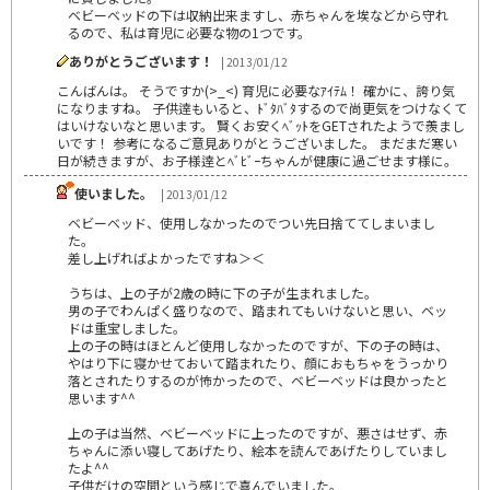
ベビーベッドの下は収納出来ますし、赤ちゃんを埃などから守れ
るので、私は育児に必要な物の1つです。
ありがとうございます！
| 2013/01/12
こんばんは。 そうですか(>_<) 育児に必要なｱｲﾃﾑ！ 確かに、誇り気
になりますね。 子供逹もいると、ﾄﾞﾀﾊﾞﾀするので尚更気をつけなくて
はいけないなと思います。 賢くお安くﾍﾞｯﾄをGETされたようで羨まし
いです！ 参考になるご意見ありがとうございました。 まだまだ寒い
日が続きますが、お子様逹とﾍﾞﾋﾞｰちゃんが健康に過ごせます様に。
使いました。
| 2013/01/12
ベビーベッド、使用しなかったのでつい先日捨ててしまいまし
た。
差し上げればよかったですね＞＜
うちは、上の子が2歳の時に下の子が生まれました。
男の子でわんぱく盛りなので、踏まれてもいけないと思い、ベッ
ドは重宝しました。
上の子の時はほとんど使用しなかったのですが、下の子の時は、
やはり下に寝かせておいて踏まれたり、顔におもちゃをうっかり
落とされたりするのが怖かったので、ベビーベッドは良かったと
思います^^
上の子は当然、ベビーベッドに上ったのですが、悪さはせず、赤
ちゃんに添い寝してあげたり、絵本を読んであげたりしていまし
たよ^^
子供だけの空間という感じで喜んでいました。