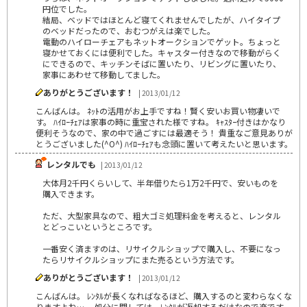
円位でした。
結局、ベッドではほとんど寝てくれませんでしたが、ハイタイプ
のベッドだったので、おむつがえは楽でした。
電動のハイローチェアもネットオークションでゲット。ちょっと
寝かせておくには便利でした。キャスター付きなので移動がらく
にできるので、キッチンそばに置いたり、リビングに置いたり、
家事にあわせて移動してました。
ありがとうございます！
| 2013/01/12
こんばんは。 ﾈｯﾄの活用がお上手ですね！賢く安いお買い物凄いで
す。 ﾊｲﾛｰﾁｪｱは家事の時に重宝された様ですね。 ｷｬｽﾀｰ付きはかなり
便利そうなので、家の中で過ごすには最適そう！ 貴重なご意見ありが
とうございました(^O^) ﾊｲﾛｰﾁｪｱも念頭に置いて考えたいと思います。
レンタルでも
| 2013/01/12
大体月2千円くらいして、半年借りたら1万2千円で、安いものを
購入できます。
ただ、大型家具なので、粗大ゴミ処理料金を考えると、レンタル
とどっこいというところです。
一番安く済ますのは、リサイクルショップで購入し、不要になっ
たらリサイクルショップにまた売るという方法です。
ありがとうございます！
| 2013/01/12
こんばんは。 ﾚﾝﾀﾙが長くなればなるほど、購入するのと変わらなくな
りますよね…。 処分に関しては、ﾚﾝﾀﾙが返却するだけなので楽です