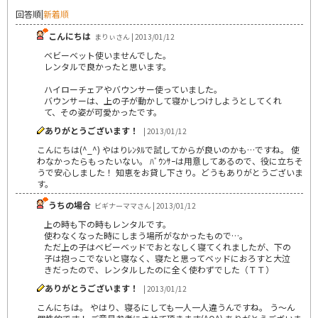
回答順
|
新着順
こんにちは
まりぃさん | 2013/01/12
ベビーベット使いませんでした。
レンタルで良かったと思います。
ハイローチェアやバウンサー使っていました。
バウンサーは、上の子が動かして寝かしつけしようとしてくれ
て、その姿が可愛かったです。
ありがとうございます！
| 2013/01/12
こんにちは(^_^) やはりﾚﾝﾀﾙで試してからが良いのかも…ですね。 使
わなかったらもったいない。 ﾊﾞｳﾝｻｰは用意してあるので、役に立ちそ
うで安心しました！ 知恵をお貸し下さり。どうもありがとうございま
す。
うちの場合
ビギナーママさん | 2013/01/12
上の時も下の時もレンタルです。
使わなくなった時にしまう場所がなかったもので…。
ただ上の子はベビーベッドでおとなしく寝てくれましたが、下の
子は抱っこでないと寝なく、寝たと思ってベッドにおろすと大泣
きだったので、レンタルしたのに全く使わずでした（ＴＴ）
ありがとうございます！
| 2013/01/12
こんにちは。 やはり、寝るにしても一人一人違うんですね。 う～ん