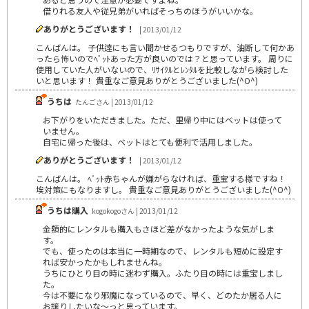
借りれる友人や従兄弟がいればそっちのほうがいいかな。
ありがとうございます！
| 2013/01/12
こんばんは。 子供逹にも言い聞かせるつもりですが、油断して何かあ
ったら怖いのでﾍﾞｯﾄあった方が良いのでは？と思っています。 周りに
使用していた人がいないので、ﾘｻｲｸﾙとﾚﾝﾀﾙを比較しながら検討した
いと思います！ 貴重なご意見ありがとうございました(^O^)
うちは
たんごさん | 2013/01/12
お下がりをいただきました。ただ、里帰り中にはベットは使って
いません。
自宅に帰った後は、ベットはとても便利で活用しました。
ありがとうございます！
| 2013/01/12
こんばんは。 ﾍﾞｯﾄ赤ちゃんが嫌がらなければ、重宝する様ですね！
埃対策にもなりますし。 貴重なご意見ありがとうございました(^O^)
うちは購入
kogokogoさん | 2013/01/12
金額的にレンタルも購入もさほど差がなかったような気がしま
す。
でも、使ったのは本当に一時期なので、レンタルも短めに設定す
れば安かったかもしれませんね。
うちにひとり目の時に迷わず購入。ふたり目の時には重宝しまし
た。
今は不要になり邪魔になっているので、早く、どのたか居る人に
お譲りしたいな～っと思っています。