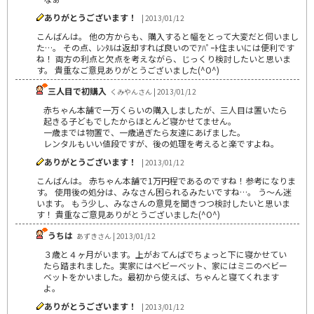
ありがとうございます！
| 2013/01/12
こんばんは。 他の方からも、購入すると幅をとって大変だと伺いまし
た…。 その点、ﾚﾝﾀﾙは返却すれば良いのでｱﾊﾟｰﾄ住まいには便利です
ね！ 両方の利点と欠点を考えながら、じっくり検討したいと思いま
す。 貴重なご意見ありがとうございました(^O^)
三人目で初購入
くみやんさん | 2013/01/12
赤ちゃん本舗で一万くらいの購入しましたが、三人目は置いたら
起きる子どもでしたからほとんど寝かせてません。
一歳までは物置で、一歳過ぎたら友達にあげました。
レンタルもいい値段ですが、後の処理を考えると楽ですよね。
ありがとうございます！
| 2013/01/12
こんばんは。 赤ちゃん本舗で1万円程であるのですね！参考になりま
す。 使用後の処分は、みなさん困られるみたいですね…。 う～ん迷
います。 もう少し、みなさんの意見を聞きつつ検討したいと思いま
す！ 貴重なご意見ありがとうございました(^O^)
うちは
あずきさん | 2013/01/12
３歳と４ヶ月がいます。上がおてんばでちょっと下に寝かせてい
たら踏まれました。実家にはベビーベット、家にはミニのベビー
ベットをかいました。最初から使えば、ちゃんと寝てくれます
よ。
ありがとうございます！
| 2013/01/12