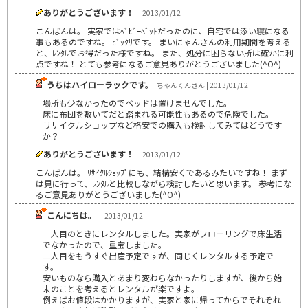
ありがとうございます！
| 2013/01/12
こんばんは。 実家ではﾍﾞﾋﾞｰﾍﾞｯﾄだったのに、自宅では添い寝になる
事もあるのですね。 ﾋﾞｯｸﾘです。 まいにゃんさんの利用期間を考える
と、ﾚﾝﾀﾙでお得だった様ですね。 また、処分に困らない所は確かに利
点ですね！ とても参考になるご意見ありがとうございました(^O^)
うちはハイローラックです。
ちゃんくんさん | 2013/01/12
場所も少なかったのでベッドは置けませんでした。
床に布団を敷いてだと踏まれる可能性もあるので危険でした。
リサイクルショップなど格安での購入も検討してみてはどうです
か？
ありがとうございます！
| 2013/01/12
こんばんは。 ﾘｻｲｸﾙｼｮｯﾌﾟにも、結構安くであるみたいですね！ まず
は見に行って、ﾚﾝﾀﾙと比較しながら検討したいと思います。 参考にな
るご意見ありがとうございました(^O^)
こんにちは。
| 2013/01/12
一人目のときにレンタルしました。実家がフローリングで床生活
でなかったので、重宝しました。
二人目をもうすぐ出産予定ですが、同じくレンタルする予定で
す。
安いものなら購入とあまり変わらなかったりしますが、後から始
末のことを考えるとレンタルが楽ですよ。
例えばお値段はかかりますが、実家と家に帰ってからでそれぞれ