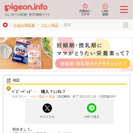
月齢別に
LINE
さがす
登録
はじめての妊娠・育児情報サイト
寝具
お悩み相談室
ベビー用品
MENU
相談
ﾍﾞﾋﾞｰﾍﾞｯﾄﾞ… 購入？ﾚﾝﾀﾙ？
カテゴリー：
ベビー用品
>
寝具
｜回答期限：終了 2013/01/26｜ | 回答数(49)
ポストする
LINEで送る
初めまして。