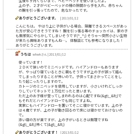
生後６ヶ月くらいまで、ベビーベッドを使いましたよ。
上の子、２才がベビーベッドの柵の隙間から手を入れ、赤ちゃん
の腕を引っ張ってたので、危なかったです。
ありがとうございます。
| 2013/01/12
こんにちは。 やはり上に子供がいる場合、隔離できるスペースがあっ
た方が安心できそうですね！ 腕を引っ張る等のチョッカイは、家の子
も無邪気にやらかしてしまいそうです(^_^;) そりゃ～突然小さい生物
が来たら興味ありますもんね…。 体験談とても参考になりました！
ありがとうございます。
うちは
whwkさん | 2013/01/12
使っています！
２ＤＫで狭いのでミニベッドです。ハイアンドローもあります
が、やっぱり寝ているときに親もそうですが上の子が誤って踏ん
でしまったりすることが怖いので。子供ってまさかってことをし
たり起こったりしますので。
カトージのミニベッドを使用していますが、小さいけれどしっか
りしていてネットで１万位だったと思います。
ただ上のお子様が登ってしまわれるのは心配ですね(&gt;_&lt;)で
もそれだとハイアンドローでも同じですよね。
実家にもハイアンドローを置いてそこに寝かせています。上の子
は４歳ですが、上の子が動き回るので床には寝かせておけないの
で。
添い寝の方が楽ですが、上の子がいるときは無理ですね
(&gt;_&lt;)怖くて(&gt;_&lt;)
ありがとうございます！
| 2013/01/12