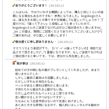
ありがとうございます！
| 2013/01/12
こんばんは。 やはりﾚﾝﾀﾙする期間によっては、購入と同じくらいの金
額になる場合もあるのですね！ 参考になりました。 kogokogoさん
は、譲る方をお探しとの事ですが立候補しても宜しいでしょうか？ 丁
度ﾏﾏﾌﾘﾏに『譲って下さい』と投稿しようと思っていたので、
kogokogoさんのご迷惑でなければぜひご検討頂きたく思いますm(_
_)m この度は、質問にご回答くださりありがとうございました(^O^)
ご縁があれば、ぜひ宜しくお願いします！
夜分遅くに申し訳ありません…
| 2013/01/12
ママフリマより承認が下り、【ﾍﾞﾋﾞｰﾍﾞｯﾄ譲って下さいの】項目で出
品させて頂きました(^_^) 重複になりますが、もしご迷惑でなければ
ご検討頂けると幸いです。 では、夜分から失礼致しました。
我が家は
| 2013/01/12
初めての子の時に私の親がプレゼントしてくれましたが、あまり
使いませんでした…
しかし二番目三番目は大活躍しましたよ。
ただしいずれも半年位かなぁ。
ベットがあると便利は便利だと思います。
子供たちから踏まれる心配がない為。
ただし上の子たちもベットによじ登りますね。
言い聞かせるしかすべはないですが…。
ちなみにもう出産予定はないので友達にあげました。
あとあと大きな荷物になるので、個人的にはレンタルがお勧めか
なぁ