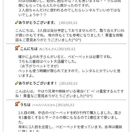
のは勿体無いし、処分に困るかな？とも思いますね・・うちは同
僚にもらってもらえたから良かったのですが。
２人目ちゃんだけに使われるのでしたらレンタルでいいのではな
いでしょうか？？
ありがとうございます。
| 2013/01/12
こんにちは。 3人目は当分予定しておりませんので、取り合えずﾚﾝﾀﾙ
が良いかもですね。 埃の件もとても参考になりました！ 貴重な体験
談＆ご意見ありがとうございました(^O^)
こんにちは
みこちんさん | 2013/01/12
確かに上のお子さんがいると、ベビーベットは必要ですね。
うちも三番目はベット大活躍でした。
（お下がりベットですが）
ベットも使う時期が限られてますので、レンタルとかでいいと思
いますよ。
ありがとうございます！
| 2013/01/12
こんばんは。 やはり兄弟や姉妹がいる場合ﾍﾞﾋﾞｰﾍﾞｯﾄ重宝するんです
ね！ 貴重なご意見ありがとうございました(^O^)
うちは
ハルルリルルさん | 2013/01/12
1人目の時、中古のベビーベッドを約5千円で購入しました。高さ
を1番低くするとサークルの様にもなるので1歳位まで使いまし
た。
年末に2人目を出産し、ベビーベッドを使っています。去年は義妹
に貸しました。