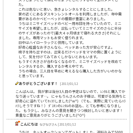
た。
これは危ないと思い、急きょレンタルすることにしました。
家の近くにあるダスキンレントオールを利用しましたが、年中需
要があるのかベビーベッドの種類が豊富にありました。
うちはミニサイズベッドのベビー用布団を持っていたので、ミニ
サイズを希望しましたが、出払っていてミニサイズのさらに半分
のサイズがあったので(最大４ヶ月頃まで寝れる大きさ)それにし
ました。専用マットもお安く借りれます。
日中はハイローラックと併用しています。
好奇心旺盛なお子さんなら、ベッドあった方が安心ですよ。
椅子を持ち出すのは、出来るだけベッドをママの側に置くように
して、気を付けてみておくしかないとおもいます。
もうすぐ大きさが合わなくなるので、ミニサイズベッドを改めて
レンタルするか、購入するか考え中です。
うちの場合、三人目を早めに考えるなら購入した方がいいのかな
と思っています。
ありがとうございます！
| 2013/01/12
こんばんは。 我が家は当分3人目の予定はないので、ﾚﾝﾀﾙと購入でか
なり迷っています…。 にゃもりんさんのお子様は、可愛がる気持ちと
好奇心に溢れていてﾎｯｺﾘしました(^w^) （でも、実際に見ていたらﾊﾗ
ﾊﾗしそうですね！） ﾀﾞｽｷﾝのﾚﾝﾀﾙのお話も、とても参考になりまし
た。 もう少し、みなさんの意見を聞きつつ検討したいと思います！
貴重なご意見ありがとうございました(^O^)
こんにちは
なぴなぴさん | 2013/01/12
うちは、ネットオークションでゲットしました。送料込みで5000