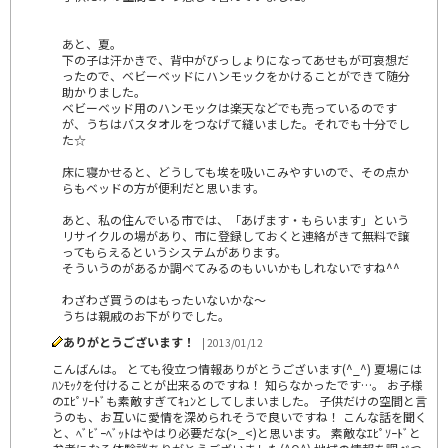
あと、夏。
下の子は汗かきで、背中がびっしょりになってあせもが可哀想だ
ったので、ベビーベッドにハンモックをかけることができて随分
助かりました。
ベビーベッド用のハンモックは楽天などでも売っているのです
が、うちはバスタオルをつなげて縫いました。それでも十分でし
た☆
床に寝かせると、どうしても埃を吸いこみやすいので、その点か
らもベッドの方が便利だと思います。
あと、私の住んでいる市では、「あげます・もらいます」という
リサイクルの場があり、市に登録しておくと連絡がきて無料で譲
ってもらえるというシステムがあります。
そういうのがあるか調べてみるのもいいかもしれないですね^^
わざわざ買うのはもったいないかな～
うちは親戚のお下がりでした。
ありがとうございます！
| 2013/01/12
こんばんは。 とても役立つ情報ありがとうございます(^_^) 夏場には
ﾊﾝﾓｯｸを付けることが出来るのですね！ 知らなかったです…。 お子様
のｴﾋﾟｿｰﾄﾞも素敵すぎてｷｭﾝとしてしまいました。 子供だけの空間と言
うのも、お互いに愛情を深められそうで良いですね！ こんな話を聞く
と、ﾍﾞﾋﾞｰﾍﾞｯﾄはやはり必要だな(>_<)と思います。 素敵なｴﾋﾟｿｰﾄﾞと