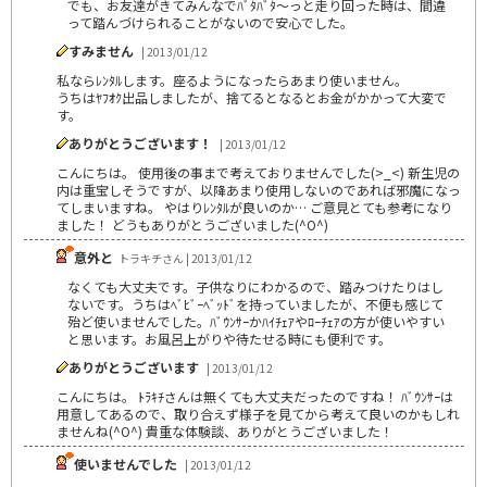
でも、お友達がきてみんなでﾊﾞﾀﾊﾞﾀ～っと走り回った時は、間違
って踏んづけられることがないので安心でした。
すみません
| 2013/01/12
私ならﾚﾝﾀﾙします。座るようになったらあまり使いません。
うちはﾔﾌｵｸ出品しましたが、捨てるとなるとお金がかかって大変で
す。
ありがとうございます！
| 2013/01/12
こんにちは。 使用後の事まで考えておりませんでした(>_<) 新生児の
内は重宝しそうですが、以降あまり使用しないのであれば邪魔になっ
てしまいますね。 やはりﾚﾝﾀﾙが良いのか… ご意見とても参考になり
ました！ どうもありがとうございました(^O^)
意外と
トラキチさん | 2013/01/12
なくても大丈夫です。子供なりにわかるので、踏みつけたりはし
ないです。うちはﾍﾞﾋﾞｰﾍﾞｯﾄﾞを持っていましたが、不便も感じて
殆ど使いませんでした。ﾊﾞｳﾝｻｰかﾊｲﾁｪｱやﾛｰﾁｪｱの方が使いやすい
と思います。お風呂上がりや待たせる時にも便利です。
ありがとうございます
| 2013/01/12
こんにちは。 ﾄﾗｷﾁさんは無くても大丈夫だったのですね！ ﾊﾞｳﾝｻｰは
用意してあるので、取り合えず様子を見てから考えて良いのかもしれ
ませんね(^O^) 貴重な体験談、ありがとうございました！
使いませんでした
| 2013/01/12