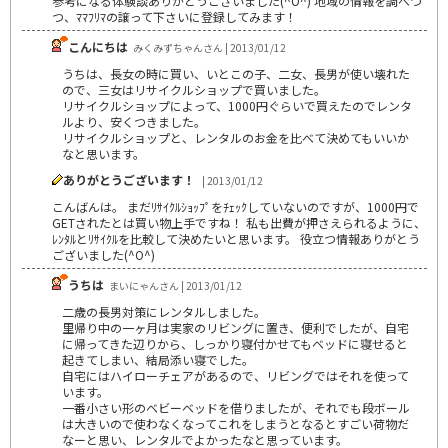
参考になる体験談ありがとうございました(^O^) 地域の情報を調べつ
つ、ﾏﾏﾌﾘﾏの譲って下さいに登録してみます！
こんにちは
みくみずちゃんさん | 2013/01/12
うちは、長女の時に買い、いとこの子、二女、長男が使い壊れた
ので、三女はリサイクルショップで買いました。
リサイクルショップによって、1000円ぐらいで買えたのでレンタ
ルより、安くつきました。
リサイクルショップと、レンタルのお金を比べて決めてもいいか
なと思います。
ありがとうございます！
| 2013/01/12
こんばんは。 まだﾘｻｲｸﾙｼｮｯﾌﾟをﾁｪｯｸしていないのですが、1000円で
GETされたとは買い物上手ですね！ 私も出費が押さえられるように、
ﾚﾝﾀﾙとﾘｻｲｸﾙを比較して決めたいと思います。 役立つ情報ありがとう
ございました(^O^)
うちは
まいにゃんさん | 2013/01/12
二歳の長男対策にレンタルしました。
里帰り中の一ヶ月は実家のリビングに置き、便利でしたが、自宅
に帰ってきた辺りから、しっかり寝付かせてもベッドに寝せると
起きてしまい、結局添い寝でした。
自宅にはハイローチェアがあるので、リビングではそれを使って
います。
一番小さい形のベビーベッドを借りましたが、それでも段ボール
は大きいので使わなくなってこれをしまうとなるとすごい荷物だ
なーと思い、レンタルでよかったなと思っています。