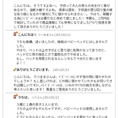
こんにちは。 そうですよね～。 子供って大人の考えの先を行く事が
あるので、油断大敵ですよね。 実家は週末、子供達が遊び回り嵐の様
な有り様になるので絶対に下に寝かせられません…。 やはり、隔離す
る為にﾍﾞﾋﾞｰﾍﾞｯﾄは必要だなと改めて感じました！ 予算も、1万円台
で検討していたので商品情報とても参考になりました(^O^) 知恵を貸
して頂きありがとうございました！
こんにちは☆
りつままさん | 2013/01/12
うちも結構、迷いましたが、結局はベビーベッドにはしませんで
した。
やはり、ベッドは上の子がよじ登り逆に危険かなって言うのと、
ベッドだと夜の授乳とかで面倒なのでやめました。
もし、ベッドを用意されるならレンタルで十分だと思います
よ！！
ありがとうございます。
| 2013/01/12
こんにちは。 りつままさんは、ﾍﾞﾋﾞｰﾍﾞｯﾄにせず他の物に寝かせたの
でしょうか？ もし宜しければ、どの様に寝かせていたかもお伺いでき
れば嬉しいです(>_<) ﾍﾞﾋﾞｰﾍﾞｯﾄは、ﾚﾝﾀﾙかﾘｻｲｸﾙの両方を探しながら
考えたいと思います！ 貴重なご意見ありがとうございました。
うちは。
つうさん | 2013/01/12
３歳と１歳の息子２人います。
うちの上の子もやんちゃですが、ベビーベッドは使用しませんで
した。
どうにもならなくなったら、ベビーべッドを買おうと思っていま