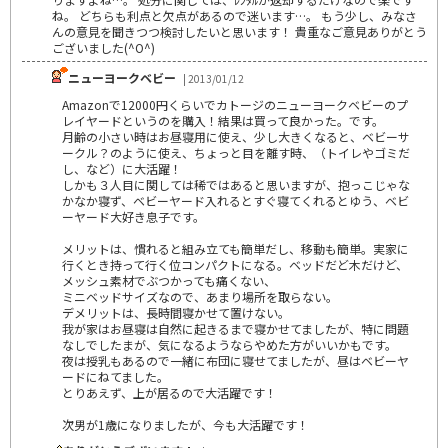
ね。 どちらも利点と欠点があるので迷います…。 もう少し、みなさ
んの意見を聞きつつ検討したいと思います！ 貴重なご意見ありがとう
ございました(^O^)
ニューヨークベビー
| 2013/01/12
Amazonで12000円くらいでカトージのニューヨークベビーのプ
レイヤードというのを購入！結果は買って良かった。です。
月齢の小さい時はお昼寝用に使え、少し大きくなると、ベビーサ
ークル？のように使え、ちょっと目を離す時、（トイレやゴミだ
し、など）に大活躍！
しかも３人目に関しては稀ではあると思いますが、抱っこじゃな
かなか寝ず、ベビーヤード入れるとすぐ寝てくれるとゆう、ベビ
ーヤード大好き息子です。
メリットは、慣れると組み立ても簡単だし、移動も簡単。実家に
行くとき持って行く位コンパクトになる。ベッドだど木だけど、
メッシュ素材でぶつかっても痛くない、
ミニベッドサイズなので、あまり場所を取らない。
デメリットは、長時間寝かせて置けない。
我が家はお昼寝は自然に起きるまで寝かせてましたが、特に問題
なしでしたまが、気になるようならやめた方がいいかもです。
夜は授乳もあるので一緒に布団に寝せてましたが、昼はベビーヤ
ードにねてました。
とりあえず、上が居るので大活躍です！
次男が1歳になりましたが、今も大活躍です！