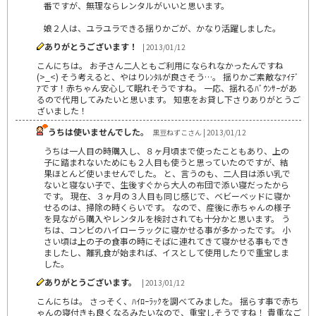
番ですが、無理ならレンタルがいいと思います。
娘２人は、ユラユラできる揺りかごが、かなり活躍しました。
ありがとうございます！
| 2013/01/12
こんにちは。 お子さん二人ともご利用になられなかったんですね
(>_<) そう考えると、やはりﾚﾝﾀﾙが良さそう…。 揺りかご素敵なｱｲﾃﾞ
ｱです！赤ちゃん安心して眠れそうですね。 一応、揺れるﾊﾞｳﾝｻｰがあ
るので代用してみたいと思います。 知恵をお貸し下さりありがとうご
ざいました！
うちは使いませんでした。
黒豆ねずこさん | 2013/01/12
うちは一人目の時購入し、８ヶ月頃まで使ったこともあり、上の
子に踏まれないためにも２人目も使うと思っていたのですが、結
果ほとんど使いませんでした。 と、言うのも、二人目は添い乳で
ないと寝ない子で、生後すぐから大人の布団で添い寝だったから
です。 現在、３ヶ月の３人目も同じ感じで、ベビーベッドに寝か
せるのは、掃除の時くらいです。 なので、産後に赤ちゃんの様子
を見ながら購入やレンタルを検討されても十分かと思います。 う
ちは、コンビのハイローラックに寝かせる事が多かったです。 小
さい頃は上の子の食事の時にそばに連れてきて寝かせる事もでき
ましたし、離乳食が始まれば、イスとして使用したりで重宝しま
した。
ありがとうございます。
| 2013/01/12
こんにちは。 さっそく、ﾊｲﾛｰﾗｯｸを調べてみました。 揺らす事で赤ち
ゃんの寝付きも良くなるみたいなので、重宝しそうですね！ 貴重なご