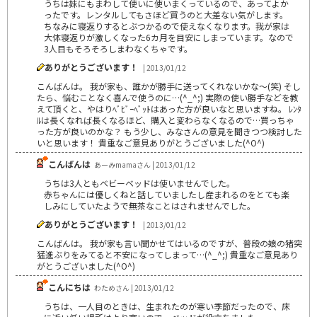
うちは妹にもまわして使いに使いまくっているので、あってよか
ったです。レンタルしてもさほど買うのと大差ない気がします。
ちなみに寝返りするとぶつかるので使えなくなります。我が家は
大体寝返りが激しくなった6カ月を目安にしまっています。なので
3人目もそろそろしまわなくちゃです。
ありがとうございます！
| 2013/01/12
こんばんは。 我が家も、誰かが勝手に送ってくれないかな～(笑) そし
たら、悩むことなく喜んで使うのに…(^_^;) 実際の使い勝手などを教
えて頂くと、やはりﾍﾞﾋﾞｰﾍﾞｯﾄはあった方が良いなと思いますね。 ﾚﾝﾀ
ﾙは長くなれば長くなるほど、購入と変わらなくなるので…買っちゃ
った方が良いのかな？ もう少し、みなさんの意見を聞きつつ検討した
いと思います！ 貴重なご意見ありがとうございました(^O^)
こんばんは
あーみmamaさん | 2013/01/12
うちは3人ともベビーベッドは使いませんでした。
赤ちゃんには優しくねと話していましたし産まれるのをとても楽
しみにしていたようで無茶なことはされませんでした。
ありがとうございます！
| 2013/01/12
こんばんは。 我が家も言い聞かせてはいるのですが、普段の娘の猪突
猛進ぶりをみてると不安になってしまって…(^_^;) 貴重なご意見あり
がとうございました(^O^)
こんにちは
わためさん | 2013/01/12
うちは、一人目のときは、生まれたのが寒い季節だったので、床