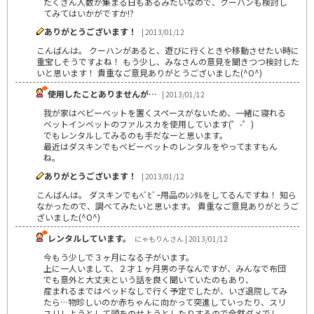
たくさん人数が集まる日もあるみたいなので、クーハンも検討し
てみてはいかがですか!?
ありがとうございます！
| 2013/01/12
こんばんは。 クーハンがあると、遊びに行くときや移動させたい時に
重宝しそうですよね！ もう少し、みなさんの意見を聞きつつ検討した
いと思います！ 貴重なご意見ありがとうございました(^O^)
使用したことありませんが…
| 2013/01/12
我が家はベビーベットを置くスペースがないため、一緒に寝れる
ベットインベットのファルスカを使用しています(゜-゜)
でもレンタルしてみるのも手だなーと思います。
最近はダスキンでもベビーベットのレンタルをやってますもん
ね。
ありがとうございます！
| 2013/01/12
こんばんは。 ダスキンでもﾍﾞﾋﾞｰ用品のﾚﾝﾀﾙをしてるんですね！ 知ら
なかったので、調べてみたいと思います。 貴重なご意見ありがとうご
ざいました(^O^)
レンタルしています。
にゃもりんさん | 2013/01/12
今もう少しで３ヶ月になる子がいます。
上に一人いまして、２才１ヶ月男の子なんですが、みんなで布団
でも意外と大丈夫という話を良く聞いていたのもあり、
産まれるまではベッドなしで行く予定でしたが、いざ退院してみ
たら…物珍しいのか赤ちゃんに向かって突進していったり、スリ
スリしようとして頭をのせようとしたりするので全然ダメでし