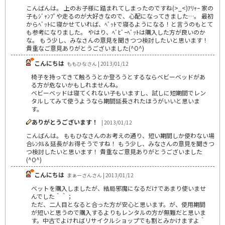
こんばんは。 上のお子様に踏まれてしまったのですね(>_<)ｱﾘｬｰ 家の
子もｼﾞｬﾝﾌﾟや走るのが大好きなので、心配になってきました…。 最初
からﾍﾞｯﾄに寝かせていれば、ﾍﾞｯﾄで寝るようになる！と言うのもとて
も参考になりました。 やはり、ﾍﾞﾋﾞｰﾍﾞｯﾄは購入した方が良いのか
な。 もう少し、みなさんの意見を聞きつつ検討したいと思います！
貴重なご意見ありがとうございました(^O^)
こんにちは
ももひなさん | 2013/01/12
椅子を持ってきて触ろうとか登ろうとするならベビーベッドがあ
る方が危ないかもしれませんね。
ベビーベッドは寝てくれない子もいますし、試しに短期間でレン
タルしてみて使うようなら期間延長されたほうがいいと思いま
す。
ありがとうございます！
| 2013/01/12
こんばんは。 ももひなさんのお考えの通り、短い期間しか使わない場
合ﾚﾝﾀﾙ＆延長がお得そうですね！ もう少し、みなさんの意見を聞きつ
つ検討したいと思います！ 貴重なご意見ありがとうございました
(^O^)
こんにちは
まぁーさんさん | 2013/01/12
ベットを購入しましたが、結局邪魔になるだけであまり使いませ
んでした＾＾；
ただ、二人目となると合った方が安心と思います。が、使用期間
が短いと思うので購入するよりもレンタルの方が無難だと思いま
す。中古でよければリサイクルショップでも割とみかけますよ＾