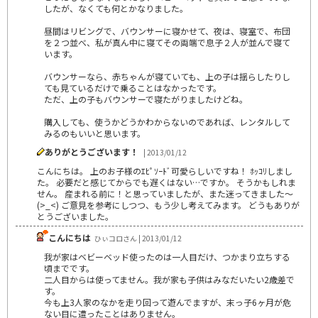
したが、なくても何とかなりました。
昼間はリビングで、バウンサーに寝かせて、夜は、寝室で、布団
を２つ並べ、私が真ん中に寝てその両端で息子２人が並んで寝て
います。
バウンサーなら、赤ちゃんが寝ていても、上の子は揺らしたりし
ても見ているだけで乗ることはなかったです。
ただ、上の子もバウンサーで寝たがりましたけどね。
購入しても、使うかどうかわからないのであれば、レンタルして
みるのもいいと思います。
ありがとうございます！
| 2013/01/12
こんにちは。 上のお子様のｴﾋﾟｿｰﾄﾞ可愛らしいですね！ ﾎｯｺﾘしまし
た。 必要だと感じてからでも遅くはない…ですか。 そうかもしれま
せん。 産まれる前に！と思っていましたが、また迷ってきました～
(>_<) ご意見を参考にしつつ、もう少し考えてみます。 どうもありが
とうございました。
こんにちは
ひぃコロさん | 2013/01/12
我が家はベビーベッド使ったのは一人目だけ、つかまり立ちする
頃までです。
二人目からは使ってません。我が家も子供はみなだいたい2歳差で
す。
今も上3人家のなかを走り回って遊んでますが、末っ子6ヶ月が危
ない目に遭ったことはありません。