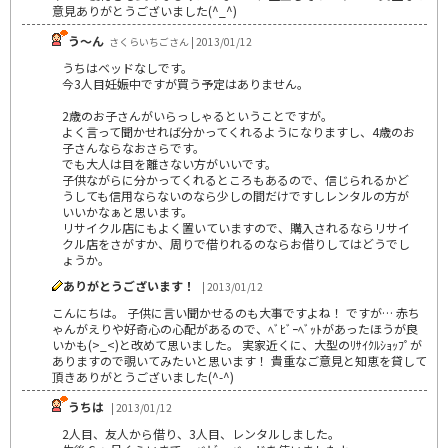
意見ありがとうございました(^_^)
う～ん
さくらいちごさん | 2013/01/12
うちはベッドなしです。
今3人目妊娠中ですが買う予定はありません。
2歳のお子さんがいらっしゃるということですが。
よく言って聞かせれば分かってくれるようになりますし、4歳のお
子さんならなおさらです。
でも大人は目を離さない方がいいです。
子供ながらに分かってくれるところもあるので、信じられるかど
うしても信用ならないのなら少しの間だけですしレンタルの方が
いいかなぁと思います。
リサイクル店にもよく置いていますので、購入されるならリサイ
クル店をさがすか、周りで借りれるのならお借りしてはどうでし
ょうか。
ありがとうございます！
| 2013/01/12
こんにちは。 子供に言い聞かせるのも大事ですよね！ ですが… 赤ち
ゃんがえりや好奇心の心配があるので、ﾍﾞﾋﾞｰﾍﾞｯﾄがあったほうが良
いかも(>_<)と改めて思いました。 実家近くに、大型のﾘｻｲｸﾙｼｮｯﾌﾟが
ありますので覗いてみたいと思います！ 貴重なご意見と知恵を貸して
頂きありがとうございました(^-^)
うちは
| 2013/01/12
2人目、友人から借り、3人目、レンタルしました。