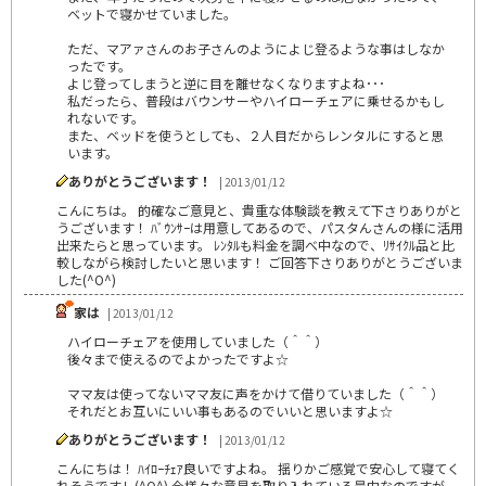
ベットで寝かせていました。
ただ、マアァさんのお子さんのようによじ登るような事はしなか
ったです。
よじ登ってしまうと逆に目を離せなくなりますよね･･･
私だったら、普段はバウンサーやハイローチェアに乗せるかもし
れないです。
また、ベッドを使うとしても、２人目だからレンタルにすると思
います。
ありがとうございます！
| 2013/01/12
こんにちは。 的確なご意見と、貴重な体験談を教えて下さりありがと
うございます！ ﾊﾞｳﾝｻｰは用意してあるので、パスタんさんの様に活用
出来たらと思っています。 ﾚﾝﾀﾙも料金を調べ中なので、ﾘｻｲｸﾙ品と比
較しながら検討したいと思います！ ご回答下さりありがとうございま
した(^O^)
家は
| 2013/01/12
ハイローチェアを使用していました（＾＾）
後々まで使えるのでよかったですよ☆
ママ友は使ってないママ友に声をかけて借りていました（＾＾）
それだとお互いにいい事もあるのでいいと思いますよ☆
ありがとうございます！
| 2013/01/12
こんにちは！ ﾊｲﾛｰﾁｪｱ良いですよね。 揺りかご感覚で安心して寝てく
れそうですし(^O^) 今様々な意見を取り入れている最中なのですが、