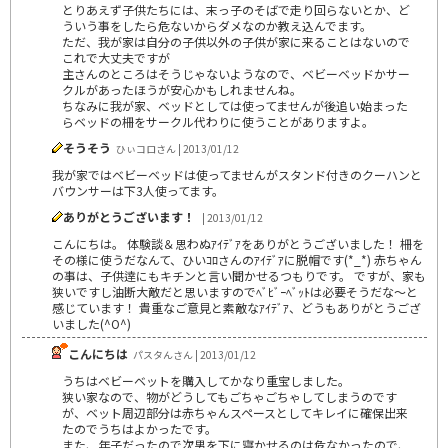
とりあえず子供たちには、末っ子のそばで走り回らないとか、ど
ういう事をしたら危ないからダメなのか教え込んでます。
ただ、我が家は自分の子供以外の子供が家に来ることはないので
これで大丈夫ですが
主さんのところはそうじゃないようなので、ベビーベッドかサー
クルがあったほうが安心かもしれませんね。
ちなみに我が家、ベッドとしては使ってませんが後追い始まった
らベッドの柵をサークル代わりに使うことがありますよ。
そうそう
ひぃコロさん | 2013/01/12
我が家ではベビーベッドは使ってませんがスタンド付きのクーハンと
バウンサーは下3人使ってます。
ありがとうございます！
| 2013/01/12
こんにちは。 体験談＆思わぬｱｲﾃﾞｱをありがとうございました！ 柵を
その様に使うだなんて、ひいｺﾛさんのｱｲﾃﾞｱに脱帽です(*_*) 赤ちゃん
の事は、子供逹にもキチンと言い聞かせるつもりです。 ですが、家も
狭いですし油断大敵だと思いますのでﾍﾞﾋﾞｰﾍﾞｯﾄは必要そうだな～と
感じています！ 貴重なご意見と素敵なｱｲﾃﾞｱ、どうもありがとうござ
いました(^O^)
こんにちは
パスタんさん | 2013/01/12
うちはベビーベットを購入してかなり重宝しました。
狭い家なので、物がどうしてもごちゃごちゃしてしまうのです
が、ベット周辺部分は赤ちゃんスペースとしてキレイに確保出来
たのでうちはよかったです。
また、年子だったので次男を下に寝かせるのは危なかったので、