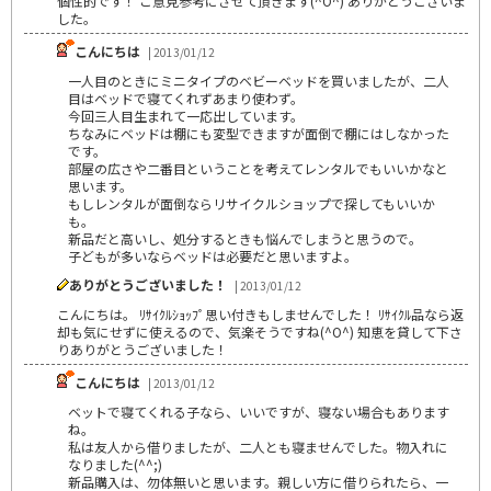
個性的です！ ご意見参考にさせて頂きます(^O^) ありがとうございま
した。
こんにちは
| 2013/01/12
一人目のときにミニタイプのベビーベッドを買いましたが、二人
目はベッドで寝てくれずあまり使わず。
今回三人目生まれて一応出しています。
ちなみにベッドは棚にも変型できますが面倒で棚にはしなかった
です。
部屋の広さや二番目ということを考えてレンタルでもいいかなと
思います。
もしレンタルが面倒ならリサイクルショップで探してもいいか
も。
新品だと高いし、処分するときも悩んでしまうと思うので。
子どもが多いならベッドは必要だと思いますよ。
ありがとうございました！
| 2013/01/12
こんにちは。 ﾘｻｲｸﾙｼｮｯﾌﾟ思い付きもしませんでした！ ﾘｻｲｸﾙ品なら返
却も気にせずに使えるので、気楽そうですね(^O^) 知恵を貸して下さ
りありがとうございました！
こんにちは
| 2013/01/12
ベットで寝てくれる子なら、いいですが、寝ない場合もあります
ね。
私は友人から借りましたが、二人とも寝ませんでした。物入れに
なりました(^^;)
新品購入は、勿体無いと思います。親しい方に借りられたら、一