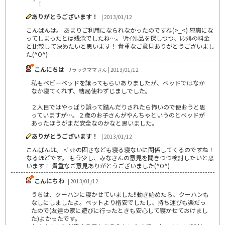
＾！
ありがとうございます！
| 2013/01/12
こんばんは。 あまりご利用になられなかったのですね(>_<) 邪魔にな
ってしまったとは残念でしたね…。 ﾘｻｲｸﾙ品を探しつつ、ﾚﾝﾀﾙの料金
と比較して決めたいと思います！ 貴重なご意見ありがとうございまし
た(^O^)
こんにちは
リラックママさん | 2013/01/12
私もベビーベッドを譲ってもらいありましたが、ベッドではなか
なか寝てくれず、結局使わずじましでした。
２人目ではやっぱり誤って踏んだりされたら怖いので使おうと思
っていますが…。２歳のお子さんがやんちゃというのとベッドが
あったほうがまだ安全なのかなと思いました。
ありがとうございます！
| 2013/01/12
こんばんは。 ﾍﾞｯﾄの固さなども寝る寝ないに関係してくるのですね！
なるほどです。 もう少し、みなさんの意見を聞きつつ検討したいと思
います！ 貴重なご意見ありがとうございました(^O^)
こんにちわ
| 2013/01/12
うちは、クーハンに寝かせていました!!動き始めたら、クーハンも
なしにしましたよ。ベットより格安でしたし、持ち運びも楽だっ
たので(友達の家に遊びに行ったときも安心して寝かせておけまし
た)よかったです。