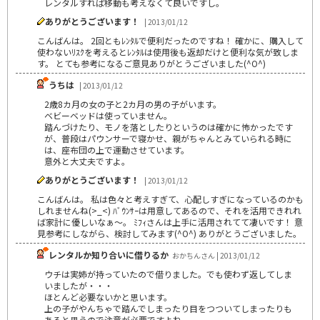
レンタルすれば移動も考えなくて良いですし。
ありがとうございます！
| 2013/01/12
こんばんは。 2回ともﾚﾝﾀﾙで便利だったのですね！ 確かに、購入して
使わないﾘｽｸを考えるとﾚﾝﾀﾙは使用後も返却だけと便利な気が致しま
す。 とても参考になるご意見ありがとうございました(^O^)
うちは
| 2013/01/12
2歳8カ月の女の子と2カ月の男の子がいます。
ベビーベッドは使っていません。
踏んづけたり、モノを落としたりというのは確かに怖かったです
が、普段はパウンサーで寝かせ、親がちゃんとみていられる時に
は、座布団の上で運動させています。
意外と大丈夫ですよ。
ありがとうございます！
| 2013/01/12
こんばんは。 私は色々と考えすぎて、心配しすぎになっているのかも
しれませんね(>_<) ﾊﾞｳﾝｻｰは用意してあるので、それを活用できれれ
ば家計に優しいなぁ～。 ﾐﾌｨさんは上手に活用されてて凄いです！ 意
見参考にしながら、検討してみます(^O^) ありがとうございました。
レンタルか知り合いに借りるか
おかちんさん | 2013/01/12
ウチは実姉が持っていたので借りました。でも使わず返してしま
いましたが・・・
ほとんど必要ないかと思います。
上の子がやんちゃで踏んでしまったり目をつついてしまったりも
あると思うので注意が必要ですよね。