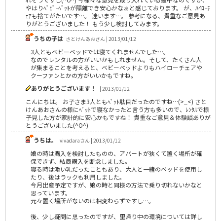
やはりﾍﾞﾋﾞｰﾍﾞｯﾄが隔離でき安心かなぁと感じております。 が、ﾊｲﾛｰﾁ
ｪｱも捨てがたいです…。 迷います…。 参考になる、貴重なご意見あ
りがとうございました！ もう少し検討してみます。
うちの子は
さとけんあおさん | 2013/01/12
3人ともベビーベッドでは寝てくれませんでした…。
なのでレンタルの方がいいかもしれません。そして、たくさん人
が集まることを考えると、ベビーベッドよりもハイローチェアや
クーファンとかの方がいいかもですね。
ありがとうございます！
| 2013/01/12
こんにちは。 お子さま3人ともﾍﾞｯﾄ駄目だったのですね…(>_<) さと
けんあおさんの様にﾍﾞｯﾄで寝なかったと言う方も多いので、ﾚﾝﾀﾙで様
子見した方が家計的に安心かもですね！ 貴重なご意見＆体験談ありが
とうございました(^O^)
うちは。
vivadaraさん | 2013/01/12
娘の時は購入を検討したものの、アパートが狭くて置く場所が確
保できず、結局購入を断念しました。
寝る時は添い乳だったこともあり、大人と一緒のベッドを使用し
たり、後はラックも利用しました。
今月出産予定ですが、娘の時と同様の方法で乗り切れないかなと
思っています。
元々置く場所がないのは相変わらずですし…。
後、少し疑問に思ったのですが、里帰り中の環境については詳し