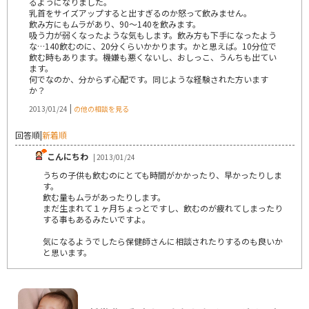
るようになりました。
乳首をサイズアップすると出すぎるのか怒って飲みません。
飲み方にもムラがあり、90～140を飲みます。
吸う力が弱くなったような気もします。飲み方も下手になったよう
な…140飲むのに、20分くらいかかります。かと思えば。10分位で
飲む時もあります。機嫌も悪くないし、おしっこ、うんちも出てい
ます。
何でなのか、分からず心配です。同じような経験された方います
か？
|
2013/01/24
の他の相談を見る
回答順
|
新着順
こんにちわ
| 2013/01/24
うちの子供も飲むのにとても時間がかかったり、早かったりしま
す。
飲む量もムラがあったりします。
まだ生まれて１ヶ月ちょっとですし、飲むのが疲れてしまったり
する事もあるみたいですよ。
気になるようでしたら保健師さんに相談されたりするのも良いか
と思います。