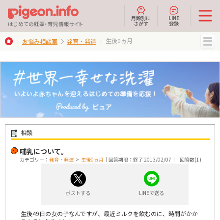
月齢別に
LINE
さがす
登録
はじめての妊娠・育児情報サイト
生後0ヵ月
お悩み相談室
発育・発達
MENU
相談
哺乳について。
カテゴリー：
発育・発達
>
生後0ヵ月
｜回答期限：終了 2013/02/07｜ | 回答数(1)
ポストする
LINEで送る
生後49日の女の子なんですが、最近ミルクを飲むのに、時間がかか