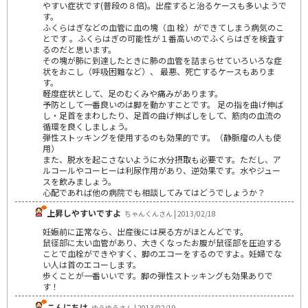
やすい症状です(普段の８倍)。出産すると治るケースも多いようで
す。
ふくらはぎなどの血管に血の塊（血 栓）ができてしまう病気のこ
とです 。ふくらはぎの可能性が１番高いのでふくらはぎを検査す
るのだと思います。
その塊が肺に到達したときに肺の血管を詰まらせていろいろな症
状をおこし（呼吸困難など）、 最悪、死亡するケースもありま
す。
軽度症状として、足のむくみや痛みがあります。
予防として一番良いのは脚を動かすことです。 足の指を曲げ伸ば
し・足首をまわしたり、足首の曲げ伸ばしをして、筋肉の血流の
循環を良くしましょう。
弾性ストッキングを使用するのも効果的です。（静脈瘤の人も使
用）
また、脱水を起こさないように水分摂取も必要です。ただし、ア
ルコールやコーヒーは利尿作用があり、逆効果です。水やジュー
スを飲みましょう。
心配であれば他の病院でも相談してみてはどうでしょうか？
上昇しやすいですよ
ちゃんくんさん | 2013/02/18
妊娠前に正常なら、出産後には戻る方がほとんどです。
鼠径部に太い血管があり、大きくなったお腹が鼠径部を圧迫する
ことで血栓ができやすく、脚のエコーをするのですよ。妊婦でな
い人は首のエコーします。
歩くことが一番いいです。脚の弾性ストッキングも効果ありで
す！
こんにちは
ゆうゆうさん | 2013/02/19