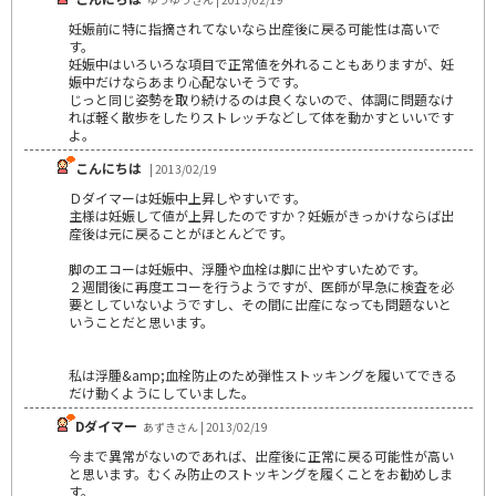
妊娠前に特に指摘されてないなら出産後に戻る可能性は高いで
す。
妊娠中はいろいろな項目で正常値を外れることもありますが、妊
娠中だけならあまり心配ないそうです。
じっと同じ姿勢を取り続けるのは良くないので、体調に問題なけ
れば軽く散歩をしたりストレッチなどして体を動かすといいです
よ。
こんにちは
| 2013/02/19
Ｄダイマーは妊娠中上昇しやすいです。
主様は妊娠して値が上昇したのですか？妊娠がきっかけならば出
産後は元に戻ることがほとんどです。
脚のエコーは妊娠中、浮腫や血栓は脚に出やすいためです。
２週間後に再度エコーを行うようですが、医師が早急に検査を必
要としていないようですし、その間に出産になっても問題ないと
いうことだと思います。
私は浮腫&amp;血栓防止のため弾性ストッキングを履いてできる
だけ動くようにしていました。
Dダイマー
あずきさん | 2013/02/19
今まで異常がないのであれば、出産後に正常に戻る可能性が高い
と思います。むくみ防止のストッキングを履くことをお勧めしま
す。