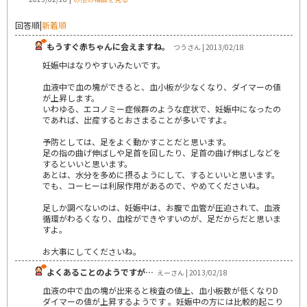
回答順
|
新着順
もうすぐ赤ちゃんに会えますね。
つうさん | 2013/02/18
妊娠中はなりやすいみたいです。
血液中で血の塊ができると、血小板が少なくなり、ダイマーの値
が上昇します。
いわゆる、エコノミー症候群のような症状で、妊娠中になったの
であれば、出産するとおさまることが多いですよ。
予防としては、足をよく動かすことだと思います。
足の指の曲げ伸ばしや足首を回したり、足首の曲げ伸ばしなどを
するといいと思います。
あとは、水分を多めに摂るようにして、するといいと思います。
でも、コーヒーは利尿作用があるので、やめてくださいね。
足しか調べないのは、妊娠中は、お腹で血管が圧迫されて、血液
循環がわるくなり、血栓ができやすいのが、足だからだと思いま
すよ。
お大事にしてくださいね。
よくあることのようですが…
えーさん | 2013/02/18
血液の中で血の塊が出来ると検査の値上、血小板数が低くなりD
ダイマーの値が上昇するようです 。妊娠中の方には比較的起こり