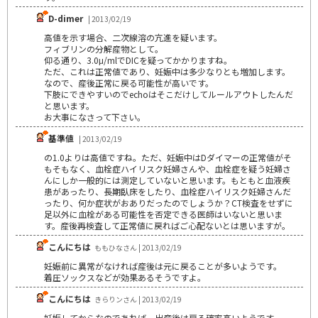
D-dimer
| 2013/02/19
高値を示す場合、二次線溶の亢進を疑います。
フィブリンの分解産物として。
仰る通り、3.0μ/mlでDICを疑ってかかりますね。
ただ、これは正常値であり、妊娠中は多少なりとも増加します。
なので、産後正常に戻る可能性が高いです。
下肢にできやすいのでechoはそこだけしてルールアウトしたんだ
と思います。
お大事になさって下さい。
基準値
| 2013/02/19
の1.0よりは高値ですね。ただ、妊娠中はDダイマーの正常値がそ
もそもなく、血栓症ハイリスク妊婦さんや、血栓症を疑う妊婦さ
んにしか一般的には測定していないと思います。もともと血液疾
患があったり、長期臥床をしたり、血栓症ハイリスク妊婦さんだ
ったり、何か症状がおありだったのでしょうか？CT検査をせずに
足以外に血栓がある可能性を否定できる医師はいないと思いま
す。産後再検査して正常値に戻ればご心配ないとは思いますが。
こんにちは
ももひなさん | 2013/02/19
妊娠前に異常がなければ産後は元に戻ることが多いようです。
着圧ソックスなどが効果あるそうですよ。
こんにちは
きらりンさん | 2013/02/19
妊娠してからなのであれば、出産後は戻る確率高いようです。