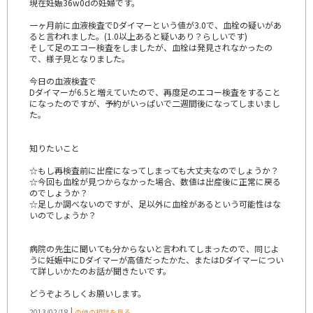
現在妊娠36w0dの妊婦です。
一ヶ月前に血液検査でDダイマーという値が3.0で、血栓の疑いがあ
ると言われました。(1.0以上あると疑いあり？らしいです)
そして足のエコー検査をしましたが、血栓は発見されなかったの
で、様子見となりました。
今日の血液検査で
Dダイマーが6.5と増えていたので、再度足のエコー検査をすること
になったのですが、予約がいっぱいで二週間後になってしまいまし
た。
知りたいこと
☆もし再検査前に出産になってしまっても大丈夫なのでしょうか？
☆今回も血栓が見つからなかった場合、数値は出産後に正常に戻る
のでしょうか？
☆足しか調べないのですが、足以外に血栓があるという可能性はな
いのでしょうか？
病院の先生に聞いても分からないと言われてしまったので、同じよ
うに妊娠中にDダイマーが高値だったかた、またはDダイマーについ
て詳しいかたのお話が聞きたいです。
どうぞよろしくお願いします。
|
2013/02/18
の他の相談を見る