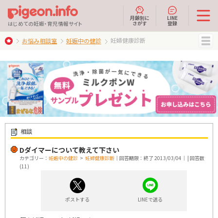
月齢別に
LINE
さがす
登録
はじめての妊娠・育児情報サイト
妊婦健康診断
お悩み相談室
妊娠中の健診
MENU
相談
Dダイマーについて教えて下さい
カテゴリー：
妊娠中の健診
>
妊婦健康診断
｜回答期限：終了 2013/03/04｜ | 回答数
(11)
ポストする
LINEで送る