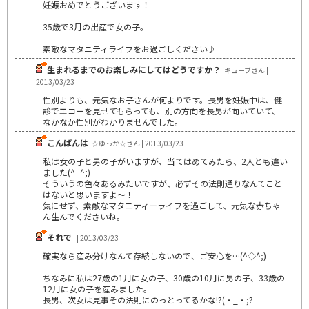
妊娠おめでとうございます！
35歳で3月の出産で女の子。
素敵なマタニティライフをお過ごしください♪
生まれるまでのお楽しみにしてはどうですか？
キューブさん |
2013/03/23
性別よりも、元気なお子さんが何よりです。長男を妊娠中は、健
診でエコーを見せてもらっても、別の方向を長男が向いていて、
なかなか性別がわかりませんでした。
こんばんは
☆ゆっか☆さん | 2013/03/23
私は女の子と男の子がいますが、当てはめてみたら、2人とも違い
ました(^_^;)
そういうの色々あるみたいですが、必ずその法則通りなんてこと
はないと思いますよ～！
気にせず、素敵なマタニティーライフを過ごして、元気な赤ちゃ
ん生んでくださいね。
それで
| 2013/03/23
確実なら産み分けなんて存続しないので、ご安心を…(^◇^;)
ちなみに私は27歳の1月に女の子、30歳の10月に男の子、33歳の
12月に女の子を産みました。
長男、次女は見事その法則にのっとってるかな!?(・_・;?