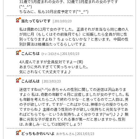
31歳で5月産まれの女の子、32歳で3月産まれの女の子です
(*^_^*)
ちなみに、私も10月出産予定です(*^_^*)
当たってないです
| 2013/03/23
私は偶数の12月で女の子でした。 正直それが本当なら同じ歳の人
が同じ月（もしくはその前後月でも）に妊娠したら全員が同じ性
別ってなりますよね？ ちょっとないかな？と思います。 中国の性
別計算法は結構当たってるらしいですよ
こんにちは
ひぃコロさん | 2013/03/23
4人産んでますが全員反対ですよー(笑)
あまりに外れすぎてて笑っちゃいました。
気にされなくて大丈夫ですよ♪
こんばんは
| 2013/03/23
迷信ですねo(^-^)o 赤ちゃんの性別に関しての迷信は沢山ありま
すよ☆ 私は､奇数の年齢で４月に出産しましたが女の子でした｡ 私
も年齢を考えたら二人で終わりかな…と思ってるので二人目は､男
の子が欲しいです｡ ですが…こればかりは､神様からの授かりもの
ですからね♪ 主様の違う性別の子が欲しい気持ちと元気な子であ
ればどちらでも…というお気持ち､よく分かります(^w^)♪♪♪ 無
事に元気な子が産まれてくれる事が第一だと思いますから､性別
は､お楽しみ…にしては如何でしょう?
どっちもかわいいよ
おかちんさん | 2013/03/23