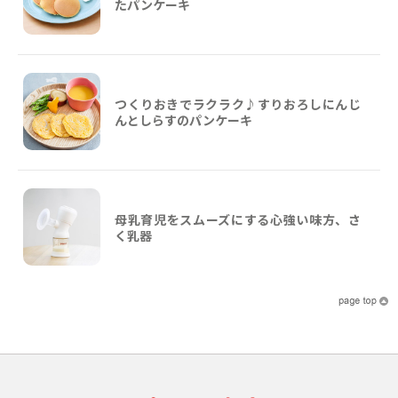
たパンケーキ
つくりおきでラクラク♪すりおろしにんじ
んとしらすのパンケーキ
母乳育児をスムーズにする心強い味方、さ
く乳器