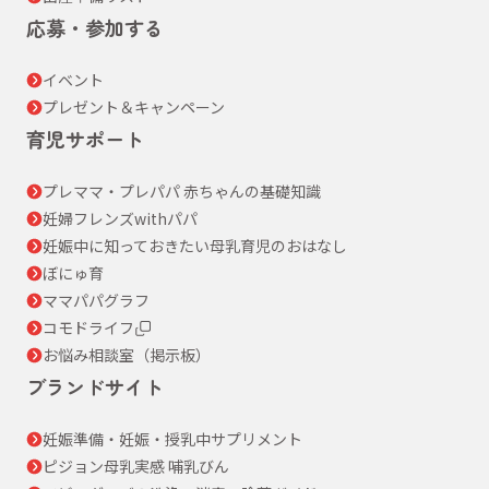
応募・参加する
イベント
プレゼント＆キャンペーン
育児サポート
プレママ・プレパパ 赤ちゃんの基礎知識
妊婦フレンズwithパパ
妊娠中に知っておきたい母乳育児のおはなし
ぼにゅ育
ママパパグラフ
コモドライフ
お悩み相談室（掲示板）
ブランドサイト
妊娠準備・妊娠・授乳中サプリメント
ピジョン母乳実感 哺乳びん