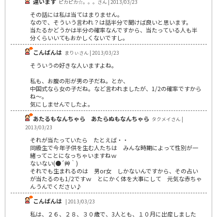
違います
ピカピカ☆。。。さん | 2013/03/23
その話には私は当てはまりません。
なので、そういう言われ？は話半分で聞けば良いと思います。
当たるかどうかは半分の確率なんですから、当たっている人も半
分くらいいてもおかしくないですし。
こんばんは
まりぃさん | 2013/03/23
そういうの好きな人いますよね。
私も、お腹の形が男の子だね。とか、
中国式なら女の子だね。など言われましたが、1/2の確率ですから
ね～。
気にしませんでしたよ。
あたるもなんちゃら あたらぬもなんちゃら
タクメイさん |
2013/03/23
それが当たっていたら たとえば・・
同級生で今年子供を生む人たちは みんな時期によって性別が一
緒ってことになっちゃいますねｗ
ないない(●´艸｀)
それでも生まれるのは 男or女 しかないんですから、その占い
が当たるのも1/2ですｗ とにかく体を大事にして 元気な赤ちゃ
んうんでください♪
こんばんは
| 2013/03/23
私は、２６、２８、３０歳で、3人とも、１０月に出産しました