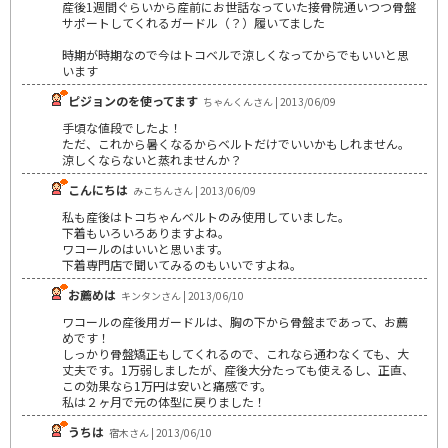
産後1週間ぐらいから産前にお世話なっていた接骨院通いつつ骨盤
サポートしてくれるガードル（？）履いてました
時期が時期なので今はトコベルで涼しくなってからでもいいと思
います
ピジョンのを使ってます
ちゃんくんさん | 2013/06/09
手頃な値段でしたよ！
ただ、これから暑くなるからベルトだけでいいかもしれません。
涼しくならないと蒸れませんか？
こんにちは
みこちんさん | 2013/06/09
私も産後はトコちゃんベルトのみ使用していました。
下着もいろいろありますよね。
ワコールのはいいと思います。
下着専門店で聞いてみるのもいいですよね。
お薦めは
キンタンさん | 2013/06/10
ワコールの産後用ガードルは、胸の下から骨盤まであって、お薦
めです！
しっかり骨盤矯正もしてくれるので、これなら通わなくても、大
丈夫です。1万弱しましたが、産後大分たっても使えるし、正直、
この効果なら1万円は安いと痛感です。
私は２ヶ月で元の体型に戻りました！
うちは
宿木さん | 2013/06/10