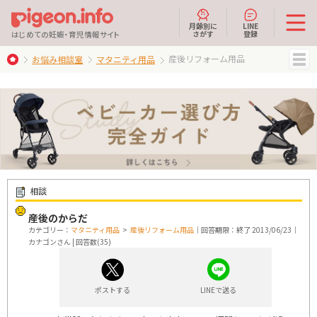
月齢別に
LINE
さがす
登録
はじめての妊娠・育児情報サイト
産後リフォーム用品
お悩み相談室
マタニティ用品
MENU
相談
産後のからだ
カテゴリー：
マタニティ用品
>
産後リフォーム用品
｜回答期限：終了 2013/06/23｜
カナゴンさん | 回答数(35)
ポストする
LINEで送る