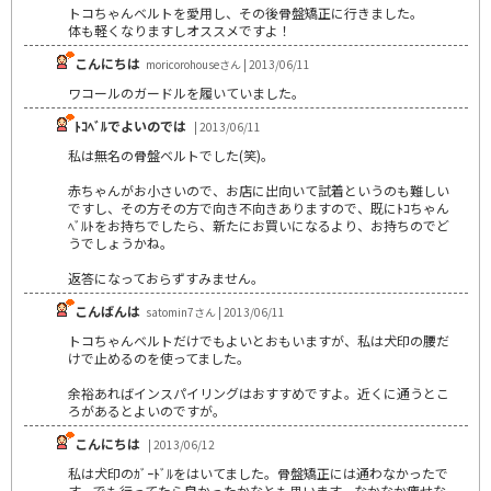
トコちゃんベルトを愛用し、その後骨盤矯正に行きました。
体も軽くなりますしオススメですよ！
こんにちは
moricorohouseさん | 2013/06/11
ワコールのガードルを履いていました。
ﾄｺﾍﾞﾙでよいのでは
| 2013/06/11
私は無名の骨盤ベルトでした(笑)。
赤ちゃんがお小さいので、お店に出向いて試着というのも難しい
ですし、その方その方で向き不向きありますので、既にﾄｺちゃん
ﾍﾞﾙﾄをお持ちでしたら、新たにお買いになるより、お持ちのでど
うでしょうかね。
返答になっておらずすみません。
こんばんは
satomin7さん | 2013/06/11
トコちゃんベルトだけでもよいとおもいますが、私は犬印の腰だ
けで止めるのを使ってました。
余裕あればインスパイリングはおすすめですよ。近くに通うとこ
ろがあるとよいのですが。
こんにちは
| 2013/06/12
私は犬印のｶﾞｰﾄﾞﾙをはいてました。骨盤矯正には通わなかったで
す。でも行ってたら良かったかなとも思います。なかなか痩せな