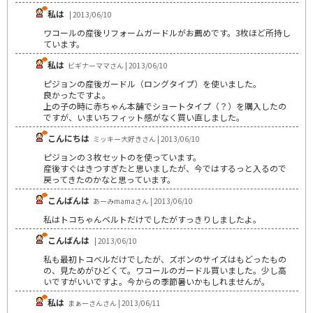
私は
| 2013/06/10
ワコールの産後リフォームガードルがお薦めです。3枚ほど所持し
ています。
私は
ビギナーママさん | 2013/06/10
ピジョンの産後ガードル（ロングタイプ）を使いました。
良かったですよ。
上の子の時に赤ちゃん本舗でショートタイプ（？）を購入したの
ですが、いまいちフィット感がなく買い直しました。
こんにちは
ミッキー大好きさん | 2013/06/10
ピジョンの３枚セットのを使っています。
産後すぐはきつすぎたと思いましたが、今ではするっと入るので
戻ってきたのかなと思っています。
こんばんは
あーみmamaさん | 2013/06/10
私はトコちゃんベルトだけでしたがすっきりしましたよ。
こんばんは
| 2013/06/10
私も最初トコベルだけでしたが、ズボンのサイズはもどったもの
の、見ためがひどくて。ワコールのガードル買いました。少し高
いですがいいですよ。今からの季節暑いかもしれませんが。
私は
まぁーさんさん | 2013/06/11