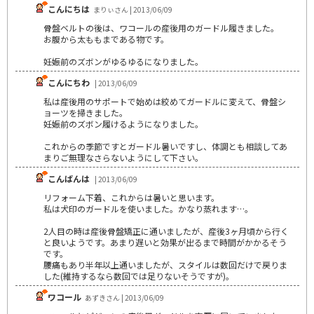
こんにちは
まりぃさん | 2013/06/09
骨盤ベルトの後は、ワコールの産後用のガードル履きました。
お腹から太ももまである物です。
妊娠前のズボンがゆるゆるになりました。
こんにちわ
| 2013/06/09
私は産後用のサポートで始めは絞めてガードルに変えて、骨盤シ
ョーツを掃きました。
妊娠前のズボン履けるようになりました。
これからの季節ですとガードル暑いですし、体調とも相談してあ
まりご無理なさらないようにして下さい。
こんばんは
| 2013/06/09
リフォーム下着、これからは暑いと思います。
私は犬印のガードルを使いました。かなり蒸れます…。
2人目の時は産後骨盤矯正に通いましたが、産後3ヶ月頃から行く
と良いようです。あまり遅いと効果が出るまで時間がかかるそう
です。
腰痛もあり半年以上通いましたが、スタイルは数回だけで戻りま
した(維持するなら数回では足りないそうですが)。
ワコール
あずきさん | 2013/06/09