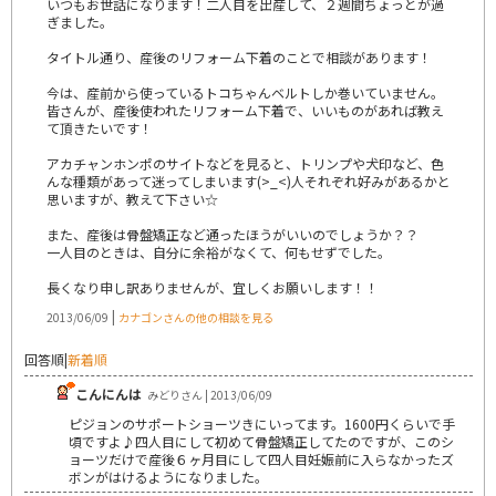
いつもお世話になります！二人目を出産して、２週間ちょっとが過
ぎました。
タイトル通り、産後のリフォーム下着のことで相談があります！
今は、産前から使っているトコちゃんベルトしか巻いていません。
皆さんが、産後使われたリフォーム下着で、いいものがあれば教え
て頂きたいです！
アカチャンホンポのサイトなどを見ると、トリンプや犬印など、色
んな種類があって迷ってしまいます(>_<)人それぞれ好みがあるかと
思いますが、教えて下さい☆
また、産後は骨盤矯正など通ったほうがいいのでしょうか？？
一人目のときは、自分に余裕がなくて、何もせずでした。
長くなり申し訳ありませんが、宜しくお願いします！！
|
2013/06/09
カナゴンさんの他の相談を見る
回答順
|
新着順
こんにんは
みどりさん | 2013/06/09
ピジョンのサポートショーツきにいってます。1600円くらいで手
頃ですよ♪四人目にして初めて骨盤矯正してたのですが、このシ
ョーツだけで産後６ヶ月目にして四人目妊娠前に入らなかったズ
ボンがはけるようになりました。