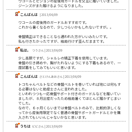
ワコールとピジョンの産後用ガードルを交互に履いていました。
ジーンズがまた履けるようになりました。
こんばんは
| 2013/06/09
ワコールの産後用のガードルおすすめです。
これから暑くなるので、少しつらいかもしれないですが。。
骨盤矯正はできることなら通われた方がいいみたいです。
私も行きたかったですが、結局行けず歪んだままです。
私は。
つうさん | 2013/06/09
少し高額ですが、シャルレの矯正下着を使用しています。
骨盤の引き締めや、胸がたれないようにする下着もあるので、一
度試着をしてみてもいいと思います。
こんばんは
さとけんあおさん | 2013/06/09
トコちゃんベルトなどの骨盤ベルトを巻いていれば他には何もす
る必要はないと助産士さんに言われました。
といわれつつも一応骨盤サポート付きのガードルなどを履いてい
ましたが、８月出産だったため結局暑くてほとんど履かずじまい
でした。
なので、６ヶ月くらいまでは骨盤ベルトのみで、比較的涼しくな
ってから産後用限定でなく普通の骨盤サポートガードルとかを購
入されてもいいんじゃないかなと思います。
うちは
ビビさん | 2013/06/09