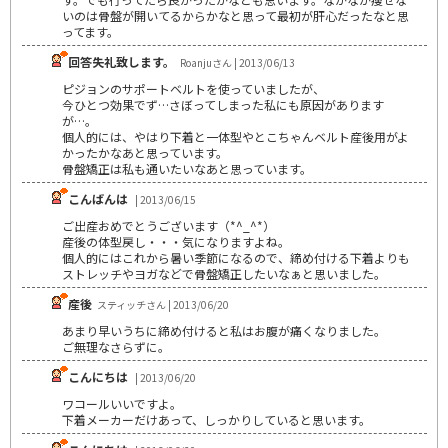
いのは骨盤が開いてるからかなと思って最初が肝心だったなと思
ってます。
回答失礼致します。
Roanjuさん | 2013/06/13
ピジョンのサポートベルトを使っていましたが、
今ひとつ効果でず…さぼってしまった私にも原因があります
が…。
個人的には、やはり下着と一体型やとこちゃんベルト産後用がよ
かったかなあと思っています。
骨盤矯正は私も通いたいなあと思っています。
こんばんは
| 2013/06/15
ご出産おめでとうございます（*^_^*）
産後の体型戻し・・・気になりますよね。
個人的にはこれから暑い季節になるので、締め付ける下着よりも
ストレッチやヨガなどで骨盤矯正したいなぁと思いました。
産後
スティッチさん | 2013/06/20
あまり早いうちに締め付けると私はお腹が痛くなりました。
ご無理なさらずに。
こんにちは
| 2013/06/20
ワコールいいですよ。
下着メーカーだけあって、しっかりしていると思います。