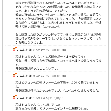
産院で使用許可されてるのがトコちゃんベルトのみだったので、
それしか使わなかったら骨盤歪みました。使用結果は個人差ある
ので、あくまで私の場合は、ですが…。
激痛に整骨院に行き、それから二年以上定期的に通院。骨盤歪ん
でるというのは整骨院で教えてもらいました。「骨盤矯正したい
なら紹介してあげるよ」と言われましたがしませんでした。子供
預けて遠い病院行けなかったから。
もし矯正したほうがいいか迷ってて、近くに病院がなければ整骨
院に行ってみるのも一手です。少なくともマッサージしてくれる
から楽になりますよ。
こんにちは
いちごママさん | 2013/06/10
私はトコちゃんベルトと犬印のガードルを使ってます。
でも、暑くて蒸れるので結局はトコちゃんベルトのみになってま
す。
骨盤矯正は通ったことないです。
こんにちは
まいにゃんさん | 2013/06/10
私はピジョンの産後リフォームの下着をしばらく着ていました
よ。
骨盤矯正は行きたかったのですが、なかなかいけませんでした。
こんにちは
ももひなさん | 2013/06/10
私はトコちゃんベルトだけでした。
夏だったので暑くてリフォームインナーは無理でした。