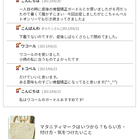
こんにちは
| 2013/06/20
一人目の時に産後の骨盤矯正ガードルとか買いましたが６月だっ
たので暑くて履かずじまい…今回出産しましたがとこちゃんベル
トオンリーでも引き締まってきましたよ
こんばんわ
きらりンさん | 2013/06/21
下着でないのですが、産後しばらくさらしで閉めてました。
ワコール
| 2013/06/21
ワコールのを使いました
小柄の私に合うものでよかったです
トコベル
| 2013/06/23
だけでいいと思います。
ある意味ものすごい骨盤矯正になってると思います(*^_^*)
こんにちは
| 2013/06/23
私はワコールのガードルおすすめです!
マタニティマークはいつから？もらい方・
付け方・気をつけたいこと