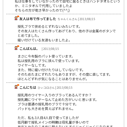
私は仕事をしていなかったので自宅に居るときはハンドタオルという
か、ミニタオルで代用していましたよ
そちらの方が乾き早かったので(^^;)
友人は布で作ってました
ちゃんくんさん | 2013/08/15
授乳ブラで挟めるとずれないみたいです。
その友人はたくさん作ってあげており、他の子は金属のボタンで
とめてました。
縫い付けている友達もいましたよ。
こんばんは。
| 2013/08/15
まさに今布製のパット使っています。
私は授乳用のブラに挟んで使っています。
ワイヤーなしです。
また、特に縫い付けたりはしていないです。
そのためたまにずれたりもありますが、その度に直してます。
ほとんどずれが気になることはありませんが。
こんにちは
ひぃコロさん | 2013/08/15
授乳用のワイヤー入りのブラってあるんですか？
授乳期にワイヤーなんて止めた方がいいと思います。
ブラは普通の授乳用のブラで十分です。
パッドも大きめを買えばずれません。
ただ、私も3人目4人目で使ってましたが
低月齢で授乳メインの時期は母乳量が多いので
布だとかなりこまめに替えないとすぐじゅくじゅくになります