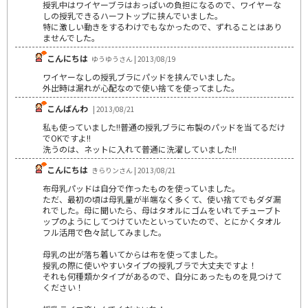
授乳中はワイヤーブラはおっぱいの負担になるので、ワイヤーな
しの授乳できるハーフトップに挟んでいました。
特に激しい動きをするわけでもなかったので、ずれることはあり
ませんでした。
こんにちは
ゆうゆうさん | 2013/08/19
ワイヤーなしの授乳ブラにパッドを挟んでいました。
外出時は漏れが心配なので使い捨てを使ってました。
こんばんわ
| 2013/08/21
私も使っていました!!普通の授乳ブラに布製のパッドを当てるだけ
でOKですよ!!
洗うのは、ネットに入れて普通に洗濯していました!!
こんにちは
きらりンさん | 2013/08/21
布母乳パッドは自分で作ったものを使っていました。
ただ、最初の頃は母乳量が半端なく多くて、使い捨てでもダダ漏
れでした。母に聞いたら、母はタオルにゴムをいれてチューブト
ップのようにしてつけていたといっていたので、とにかくタオル
フル活用で色々試してみました。
母乳の出が落ち着いてからは布を使ってました。
授乳の際に使いやすいタイプの授乳ブラで大丈夫ですよ！
それも何種類かタイプがあるので、自分にあったものを見つけて
ください！