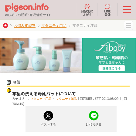
月齢別に
LINE
さがす
登録
はじめての妊娠・育児情報サイト
マタニティ洋品
お悩み相談室
マタニティ用品
MENU
相談
布製の洗える母乳パットについて
カテゴリー：
マタニティ用品
>
マタニティ洋品
｜回答期限：終了 2013/08/29｜ | 回
答数(45)
ポストする
LINEで送る