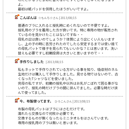
よ。
最初は紙パッドを併用したほうがいいですよ。
こんばんは
☆もんち☆さん | 2013/08/15
普通のブラに入れると授乳時にめくれないので不便ですよ。
授乳用のブラを着用した方が良いです。特に専用の物が販売され
ているのを見かけたことはないですね・・
母乳の出は良いのでしょうか？体質により出にくい人もいます
し、上の子の時に苦労されたのでしたら安定するまでは使い捨て
の母乳パットで様子を見られてもいいかな？とは思います。洗い
替えも必要ですし初期投資は大きいと思いますので・・
手作りしました
| 2013/08/15
私もネットで手作りされている方がいる事を知り、吸収材のネル
生地だけは購入して手作りしました。見せる物ではないので、古
くなったTシャツなどを使いました。
完母の私ですが、初期の授乳中以外はお乳がこぼれて困る事がな
いので、授乳の時だけブラの間に挟んでました。必要な時だけ挟
んで使ってました。
今、布製使ってます。
ひろこんさん | 2013/08/15
布製の母乳パットはブラにはさむだけです。
濡れたら交換なので何枚か必要です。
交換するものが無くなったらミニタオルをはさんでいます。
専用の授乳用のブラは無いと思います。