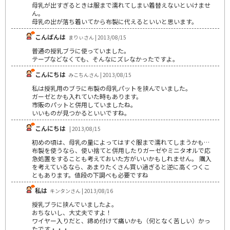
母乳が出すぎるときは服まで濡れてしまい着替えないといけませ
ん。
母乳の出が落ち着いてから布製に代えるといいと思います。
こんばんは
まりぃさん | 2013/08/15
普通の授乳ブラに使っていました。
テープなどなくても、そんなにズレなかったですよ。
こんにちは
みこちんさん | 2013/08/15
私は授乳用のブラに布製の母乳パットを挟んでいました。
ガーゼとかも入れていた時もあります。
市販のパットと併用していましたね。
いいものが見つかるといいですね。
こんにちは
| 2013/08/15
初めの頃は、母乳の量によってはすぐ服まで濡れてしまうかも…
布製を使うなら、使い捨てと併用したりガーゼやミニタオルで応
急処置をすることも考えておいた方がいいかもしれません。 購入
を考えているなら、あまりたくさん買い過ぎると逆に高くつくこ
ともあります。値段の下調べも必要ですね
私は
キンタンさん | 2013/08/16
授乳ブラに挟んでいましたよ。
おちないし、大丈夫ですよ！
ワイヤー入りだと、締め付けて痛いかも（何となく苦しい）かっ
たです・・・