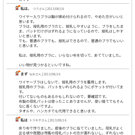
私は。
つうさん | 2013/08/16
ワイヤー入りブラは胸が締め付けられるので、やめた方がいいと
思います。
ブラは、授乳用のブラだと、授乳しやすいように、ブラをしたま
ま、パッドだけがはずれるようになっているので、授乳はしやす
いと思います。
でも、普通のブラでも、授乳はできるので、普通のブラでもいい
と思います。
私は、授乳用のブラに、いらない布を切って、あてていました。
いい物が見つかるといいですね。
まず
なおさん | 2013/08/16
ワイヤーブラはしないで、授乳用のブラを着用します。
授乳用のブラは、パットをいれられるようにポケットが付いてま
す。
付いてないものもあるかもしれないので、要確認です。
布製の母乳パットは使ったことありませんが、使い捨てでもそん
なに高くないですよ。
タオルや、ハンカチでも代用できると思います。
私は
トラキチさん | 2013/08/16
余り布で作りました。産後のブラに当てていました。母乳がよく
出る頃や夜間は市販の母乳パットの方が漏れないし、ずれないの