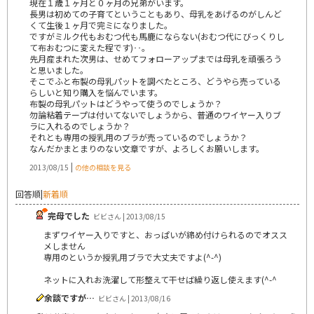
現在１歳１ヶ月と０ヶ月の兄弟がいます。
長男は初めての子育てということもあり、母乳をあげるのがしんど
くて生後１ヶ月で完ミになりました。
ですがミルク代もおむつ代も馬鹿にならない(おむつ代にびっくりし
て布おむつに変えた程です)‥。
先月産まれた次男は、せめてフォローアップまでは母乳を頑張ろう
と思いました。
そこでふと布製の母乳パットを調べたところ、どうやら売っている
らしいと知り購入を悩んでいます。
布製の母乳パットはどうやって使うのでしょうか？
勿論粘着テープは付いてないでしょうから、普通のワイヤー入りブ
ラに入れるのでしょうか？
それとも専用の授乳用のブラが売っているのでしょうか？
なんだかまとまりのない文章ですが、よろしくお願いします。
|
2013/08/15
の他の相談を見る
回答順
|
新着順
完母でした
ビビさん | 2013/08/15
まずワイヤー入りですと、おっぱいが締め付けられるのでオスス
メしません
専用のというか授乳用ブラで大丈夫ですよ(^-^)
ネットに入れお洗濯して形整えて干せば繰り返し使えます(^-^
余談ですが…
ビビさん | 2013/08/16