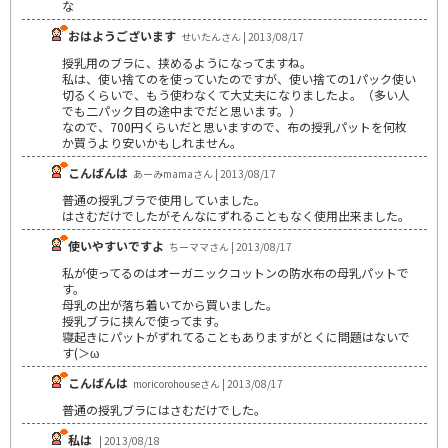
な
おはようございます
せいたんさん | 2013/08/17
授乳用のブラに、挟めるようになってますね。
私は、使い捨てのを使っていたのですが、使い捨ての1パック使い
切るくらいで、もう使わなくて大丈夫になりましたよ。（多い人
でも二パック目の途中までだと思います。）
なので、700円くらいだと思いますので、布の授乳パットを何枚
か買うより安いかもしれません。
こんばんは
あーみmamaさん | 2013/08/17
普通の授乳ブラで使用していました。
はさむだけでしたがそんなにずれることもなく使用出来ました。
使いやすいですよ
ちーママさん | 2013/08/17
私が使ってるのはオーガニックコットンの防水布の母乳パットで
す。
母乳の出が落ち着いてから買いました。
授乳ブラに挟んで使ってます。
寝起きにパットがずれてることもありますがとくに問題はないで
す(＞ω
こんばんは
moricorohouseさん | 2013/08/17
普通の授乳ブラにはさむだけでした。
私は
| 2013/08/18