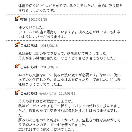
沐浴で使うｶﾞｰｾﾞﾊﾝｶﾁを当てているだけでしたが、まめに取り替え
られるしよかったです。
布製
| 2013/08/18
使っていました。
ワコールのお店で販売していますよ。挟み込むだけです。もれな
いようにカバーがありますよ。
こんにちは
| 2013/08/18
私は最初は使い捨てを使って、落ち着いて布にしました。
母乳が多い時期に布だと、すごくビチョビチョになりました。
こんにちは
| 2013/08/19
ぬれたら交換なので、何枚か洗い変えが必要です。なので、使い
捨てのと併用したり、ミニタオルを使ったりしてました。私は授
乳用ブラにつけてましたよ。
こんにちは
ももひなさん | 2013/08/19
母乳の漏れはどの程度でしょうか。
私はガーゼハンカチを三つ折りしてパッドの代わりに挟んでまし
たが、授乳のたびに交換すれば染み出すことはありませんでし
た。
厚みのあるものだと乾きにくかったり、生乾きの嫌な臭いがしそ
うで嫌だったので、ガーゼを使ってました。
広げればすぐに乾くし便利でしたよ。