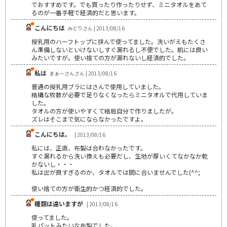
でおすすめです。でも買ったり作ったりせず、ミニタオルをあて
るのが一番手軽で経済的だと思います。
こんにちは
みどりさん | 2013/08/16
授乳用のハーフトップに挟んで使ってました。洗いがえもたくさ
ん準備しないといけないしすぐ漏れるし不便でした。肌には良い
みたいですが。使い捨ての方が漏れないし経済的でした。
私は
まぁーさんさん | 2013/08/16
普通の授乳用ブラにはさんで使用していました。
結構な枚数が必要で足りなくなったらミニタオルで代用していま
した。
タオルの方が使いやすくて結局自分で作りましたが。
ズレはそこまで気にならなかったですよ。
こんにちは。
| 2013/08/16
私には、正直、布製は合わなかったです。
すぐ漏れるから洗い換えも必要だし、生地が厚いくてなかなか乾
かないし・・・
私は出が良すぎるのか、タオルでは間に合いませんでした(^^;
使い捨ての方が衛生的かつ経済的でした。
種類は違いますが
| 2013/08/16
使ってました。
乳パットみたいな布製でした。