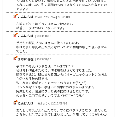
てもほとんど使わず、普通のミニタオルを飲ませていないほうに
入れていました。別に専用のものじゃなくてもなんとかなるもの
ですよ☆
こんにちは
あいあいさんさん | 2013/08/16
布製のパットはﾌﾞラにはさんで使います。
粘着テープはついていないですよ。
こんにちは
| 2013/08/16
手持ちの授乳ブラにはさんで使ってましたよ。
私はあまり母乳の出が良くなかったので初期の頃しか使いません
でした。
まさに現在
| 2013/08/16
手作りの母乳パッドを使っています(^^ゞ
私はモレ防止のために、防水布をはさんで作りました。
順番で言えば、肌に当たる面から①オーガニックコットン②防水
布③ネル生地の順です。
洗いかえに全部で７～８セット作りました(*^_^*)
ミシンがなくても、手縫いで簡単に作れちゃいますよ☆
完成したら、普通にブラと肌の間にはさむだけです。
めっちゃエコで心地いいですよヾ(＠⌒ー⌒＠)ノ
こんばんは
ニモままさん | 2013/08/16
あたしは母乳がよく出たので、すぐにベタベタになり、夏だった
からか、母乳でかぶれてしまいました。併用していくのがいいか