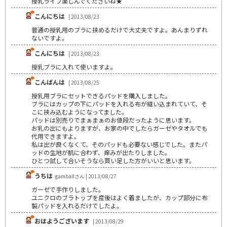
授乳ライフ楽しんでくださいね★
こんにちは
| 2013/08/23
普通の授乳用のブラに挟めるだけで大丈夫ですよ。あんまりずれ
ないですよ。
こんにちは
| 2013/08/23
授乳ブラに入れて使いますよ。
こんばんは
| 2013/08/25
授乳用ブラにセットできるパッドを購入しました。
ブラにはカップの下にパッドを入れる布が縫い込まれていて、そ
こに挟み込むようになってました。
パッドは別売りでまぁまぁのお値段だったように思います。
お乳の出にもよりますが、お家の中でしたらガーゼやタオルでも
代用できますよ。
私は出が良くなくて、そのパッドも必要ない感じでした。またパ
ッドの生地が肌に合わず、痒みが出たりしました。
ひとつ試して合いそうなら買い足した方がいいと思います。
うちは
gamballさん | 2013/08/27
ガーゼで手作りしました。
ユニクロのブラトップを産後はよく着ましたが、カップ部分に布
製パッドを入れるだけでしたよ。
おはようございます
| 2013/08/29