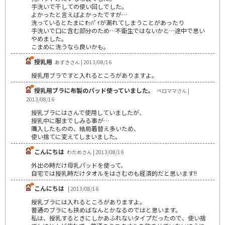
手洗いで干しての使い回しでした。
よかったと言えばよかったですが…
洗っているとたまにｵｯﾊﾟｲが漏れてしまうことがあったり
手洗いで口に含む部分のため…不衛生ではないかと…途中で思い
やめました。
こまめに洗うなら良いかも。
授乳用
あずきさん | 2013/08/16
授乳用ブラですと入れるところがありますよ。
授乳用ブラに布製のパッド使っていました。
ペロママさん |
2013/08/16
授乳ブラにはさんで使用していましたが、
授乳中に服までしみる事が…
購入したものの、結局着替え多いため、
使い捨てに変えてしまいました。
こんにちは
わためさん | 2013/08/16
外出の時だけ母乳パッドを使って、
自宅では授乳時だけタオルをはさむのも経済的だと思います!!
こんにちは
| 2013/08/16
授乳ブラには入れるところがありますよ。
普通のブラにも挟めばなんとかなるのではと思います。
私は、授乳するときにしかあふれないタイプだったので、使い捨