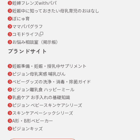
妊婦フレンズwithパパ
妊娠中に知っておきたい母乳育児のおはなし
ぼにゅ育
ママパパグラフ
コモドライフ
お悩み相談室（掲示板）
ブランドサイト
妊娠準備・妊娠・授乳中サプリメント
ピジョン母乳実感 哺乳びん
ベビーグッズの洗浄・消毒・除菌ガイド
ピジョン離乳食 ハッピーミール
乳歯ケア お手入れの基礎知識
ピジョン ベビースキンケアシリーズ
スキンケアベーシックシリーズ
A形・B形ベビーカー
ピジョンキッズ