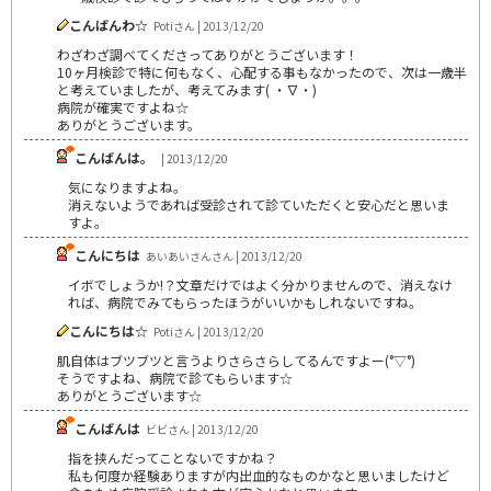
こんばんわ☆
Potiさん | 2013/12/20
わざわざ調べてくださってありがとうございます！
10ヶ月検診で特に何もなく、心配する事もなかったので、次は一歳半
と考えていましたが、考えてみます( ・∇・)
病院が確実ですよね☆
ありがとうございます。
こんばんは。
| 2013/12/20
気になりますよね。
消えないようであれば受診されて診ていただくと安心だと思いま
すよ。
こんにちは
あいあいさんさん | 2013/12/20
イボでしょうか!？文章だけではよく分かりませんので、消えなけ
れば、病院でみてもらったほうがいいかもしれないですね。
こんにちは☆
Potiさん | 2013/12/20
肌自体はブツブツと言うよりさらさらしてるんですよー(°▽°)
そうですよね、病院で診てもらいます☆
ありがとうございます☆
こんばんは
ビビさん | 2013/12/20
指を挟んだってことないですかね？
私も何度か経験ありますが内出血的なものかなと思いましたけど