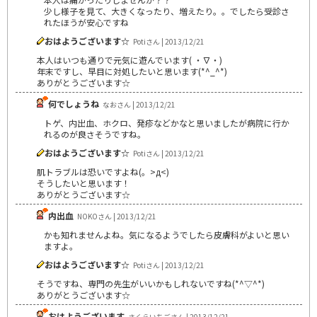
少し様子を見て、大きくなったり、増えたり。。でしたら受診さ
れたほうが安心ですね
おはようございます☆
Potiさん | 2013/12/21
本人はいつも通りで元気に遊んでいます( ・∇・)
年末ですし、早目に対処したいと思います(*^_^*)
ありがとうございます☆
何でしょうね
なおさん | 2013/12/21
トゲ、内出血、ホクロ、発疹などかなと思いましたが病院に行か
れるのが良さそうですね。
おはようございます☆
Potiさん | 2013/12/21
肌トラブルは恐いですよね(。>д<)
そうしたいと思います！
ありがとうございます☆
内出血
NOKOさん | 2013/12/21
かも知れませんよね。気になるようでしたら皮膚科がよいと思い
ますよ。
おはようございます☆
Potiさん | 2013/12/21
そうですね、専門の先生がいいかもしれないですね(*^▽^*)
ありがとうございます☆
おはようございます
さくらいちごさん | 2013/12/21