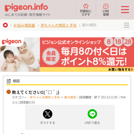
月齢別に
LINE
さがす
登録
はじめての妊娠・育児情報サイト
肌の病気
お悩み相談室
赤ちゃんの病気と手当
MENU
相談
教えてくださいΣ(´□｀;)
カテゴリー：
赤ちゃんの病気と手当
>
肌の病気
｜回答期限：終了 2013/12/30｜Poti
さん | 回答数(19)
ポストする
LINEで送る