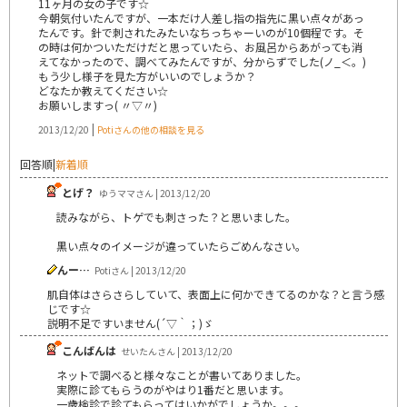
11ヶ月の女の子です☆
今朝気付いたんですが、一本だけ人差し指の指先に黒い点々があっ
たんです。針で刺されたみたいなちっちゃーいのが10個程です。そ
の時は何かついただけだと思っていたら、お風呂からあがっても消
えてなかったので、調べてみたんですが、分からずでした(ノ_＜。)
もう少し様子を見た方がいいのでしょうか？
どなたか教えてください☆
お願いしますっ( 〃▽〃)
|
2013/12/20
Potiさんの他の相談を見る
回答順
|
新着順
とげ？
ゆうママさん | 2013/12/20
読みながら、トゲでも刺さった？と思いました。
黒い点々のイメージが違っていたらごめんなさい。
んー…
Potiさん | 2013/12/20
肌自体はさらさらしていて、表面上に何かできてるのかな？と言う感
じです☆
説明不足ですいません(´▽｀；)ゞ
こんばんは
せいたんさん | 2013/12/20
ネットで調べると様々なことが書いてありました。
実際に診てもらうのがやはり1番だと思います。
一歳検診で診てもらってはいかがでしょうか。。。