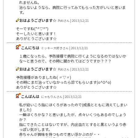
れませんね。
治らないようなら、病院に行ってみてもらった方がいいと思いま
す。
おはようございます☆
Potiさん | 2013/12/21
そーですね(*^▽^*)
そーしたいと思います！
ありがとうございます☆
こんにちは
ミッキー大好きさん | 2013/12/21
１歳になったら、予防接種で病院に行くようになるのではないか
な～と思うので、その時に聞かれてはどうですか？？？
おはようございます☆
Potiさん | 2013/12/21
予防接種がありましたね( 〃▽〃)
その時にまだ治っていなかったら診てもらいます(o^O^o)
ありがとうございます☆
こんばんは
にゃもりんさん | 2013/12/21
私が幼いころ指にほくろがあったので(成長とともに消えてしまい
ました)
一瞬ほくろかな？と思いましたが、点々いくつもあるのでしょう
か？
指にできたことはないですが、内出血だとすると黒というより赤
っぽい気がします。
赤ちゃんが興味を持つもので思い浮かぶのが・・