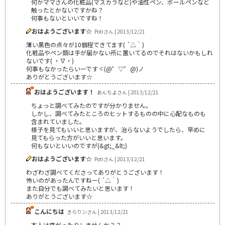
何かママさんの化粧品(マスカラなど)や油性ペン、ボールペンなど
触ったとかないですかね？
何事もないといいですね！
おはようございます☆
Potiさん | 2013/12/21
薄い黒色の点々が10個程できてます( ´△｀)
化粧品やペン類は手が届かない所に置いてるのでそれはないかもしれ
ないです( ・∇・)
何事もなかったらいーですヾ(@゜▽゜@)ノ
ありがとうございます☆
おはようございます！
あんちよさん | 2013/12/21
ちょっと調べてみたのですが分かりません。
しかし、調べてみたところのヒットするものの中に心配なものも
含まれていました。
様子を見てもいいと思いますが、治らないようでしたら、早めに
見てもらった方がいいと思います。
何もないといいのですが(&gt;_&lt;)
おはようございます☆
Potiさん | 2013/12/21
わざわざ調べてくださってありがとうございます！
怖いのがあったんですねー( ´△｀)
また自分でも調べてみたいと思います！
ありがとうございます☆
こんにちは
きらりンさん | 2013/12/21
本人は痛がったりしませんか？？