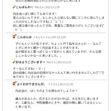
念のため病院受診された方が安心かなと思います
こんばんわ☆
Potiさん | 2013/12/20
内出血っぽい感じでもあります！
覚えはないんですが、もしかしたら知らない間にどこかに挟んでしま
ったのかもしれないですね(丿￣ο￣)丿
同じ様な事があったんですね、貴重なご意見ありがとうございます(*
´∀｀)
こんばんは
☆もんち☆さん | 2013/12/20
子どもというか私ですが、ちょっと戸で指をはさんだ・・なんて
ときに点々と細かく内出血することがあります。
血が固まると黒っぽくなって気付くと消えていますが、そんな感
じじゃないかな～と思いました。。
おはようございます☆
Potiさん | 2013/12/21
そーなんですね( ・∇・)
自分自身に内出血の記憶がなかったんで思い付きませんでした(T▽T)
ありがとうございます☆
よくわかりませんが。
つうさん | 2013/12/20
内出血か、ほくろのような物なのでしょうか？
痛みがあるとか、広がるとかがなければ、大丈夫だと思います
が、心配なら、予防接種のときや、健診の時に聞いてみるといい
と思います。