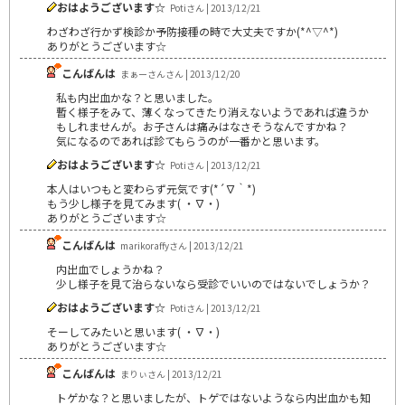
おはようございます☆
Potiさん | 2013/12/21
わざわざ行かず検診か予防接種の時で大丈夫ですか(*^▽^*)
ありがとうございます☆
こんばんは
まぁーさんさん | 2013/12/20
私も内出血かな？と思いました。
暫く様子をみて、薄くなってきたり消えないようであれば違うか
もしれませんが。お子さんは痛みはなさそうなんですかね？
気になるのであれば診てもらうのが一番かと思います。
おはようございます☆
Potiさん | 2013/12/21
本人はいつもと変わらず元気です(*´∇｀*)
もう少し様子を見てみます( ・∇・)
ありがとうございます☆
こんばんは
marikoraffyさん | 2013/12/21
内出血でしょうかね？
少し様子を見て治らないなら受診でいいのではないでしょうか？
おはようございます☆
Potiさん | 2013/12/21
そーしてみたいと思います( ・∇・)
ありがとうございます☆
こんばんは
まりぃさん | 2013/12/21
トゲかな？と思いましたが、トゲではないようなら内出血かも知