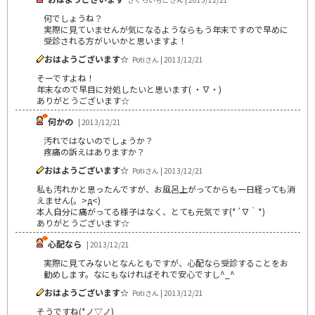
何でしょうね？
実際に見ていませんが気になるようならもう年末ですので早めに
受診される方がいいかと思いますよ！
おはようございます☆
Potiさん | 2013/12/21
そーですよね！
年末なので早目に対処したいと思います( ・∇・)
ありがとうございます☆
何かの
| 2013/12/21
汚れではないのでしょうか？
疼痛の訴えはありますか？
おはようございます☆
Potiさん | 2013/12/21
私も汚れかと思ったんですが、お風呂上がってからも一日経っても消
えません(。>д<)
本人自分に痛がってる様子はなく、とても元気です(*´∇｀*)
ありがとうございます☆
心配なら
| 2013/12/21
実際に見てみないとなんともですが、心配なら受診することをお
勧めします。なにもなければそれで安心ですし^_^
おはようございます☆
Potiさん | 2013/12/21
そうですね(*ノ▽ノ)