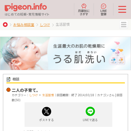
月齢別に
LINE
さがす
登録
はじめての妊娠・育児情報サイト
生活習慣
お悩み相談室
しつけ
MENU
相談
二人の子育て。
カテゴリー：
しつけ
>
生活習慣
｜回答期限：終了 2014/03/18｜カナゴンさん | 回答
数(50)
ポストする
LINEで送る