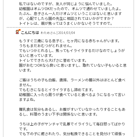
私ではないのですが、友人が同じように悩んでいました。
幼稚園はオムツOKだったので、オムツで通わせていましたよ。
たぶん、息子さん一人だけオムツということはないと思います
が、心配でしたら園の先生に相談されてはいかがですか？
トイトレは、親が焦ってはうまくいかないそうですので。
こんにちは
わためさん | 2014/03/04
もうすぐ三歳になる息子と、七ヶ月になる赤ちゃんがいます。
うちもまだおむつがとれません。
でもいつかとれるし、焦ってもイライラするだけなのでしょうが
ないと思っています。
トイレでできたら大げさに誉めています。
園がおむつOKなら良いと思いますし、取れていない子もいると思
います。
ご飯はうちの子も白飯、唐揚、ラーメンの麺以外はほとんど食べ
ません。
でもむきになるとイライラするし諦めてます。
幼稚園に入ったら周りが食べていると食べるようになるって言い
ますよね。
離乳食は気分もあるし、お腹がすいていなかったりすることもあ
るし、料理のうまい下手は関係ないと思います。
うちは上の子がヤンチャで乱暴でイライラして毎日怒ってばかり
です。
でも下の子に癒されたり、気分転換できることを見付けて頑張っ