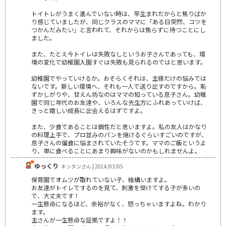
トイトレがうまく進んでいない時は、早生まれだからと焦りばか
り感じていましたが、同じクラスのママに「ある日突然、コツを
つかんだみたい」と言われて、それからは焦らずに待つことにし
ました。
また、たとえ今トイレは失敗なしというお子さんであっても、環
境の変化で幼稚園入園すぐは失敗も見られるのではと思います。
幼稚園でやっていけるか。おそらくそれは、主様だけの悩みでは
ないです。新しい環境へ、それも一人で送り出すのですから。恥
ずかしがりや、甘えん坊なのはママの知っている息子さん。幼稚
園で同じ年代のお友達や、いろんな先生方にふれあっていけば、
きっと嬉しい成長に出会えるはずですよ。
また、少食であることは個性だと思いますよ。私の友人はかなり
の料理上手で、プロ並みのパンを焼けるぐらいすごいのですが、
息子さんの偏食に悩まされていたそうです。ママのご飯というよ
り、単に食べることにあまり興味がないのかもしれませんよ。
ゆっくり
キンタンさん | 2014/03/05
保育園でオムツが取れていない子、結構いますよ。
お友達がトイレでするのを見て、刺激を受けてする子が多いの
で、大丈夫です！
一生懸命になるほど、余裕がなく、怒っちゃいますよね。わかり
ます。
主さんが一生懸命な証拠ですよ！！