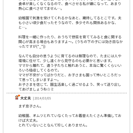
食卓が楽しくなくなるので、食べさせる私が嫌になって、あまり
熱心に食べさせてません…。
幼稚園で刺激を受けてくれるかなあと、期待してるとこです。夫
も小さい頃少食だったそうなので、多少それも関係あるかな、
と…。
料理を一緒に作ったり、おうちで野菜を育ててみると食に関する
関心が高まる場合もありますよ〜。(うちの下の子には効き目なか
ったですが(*_*))
なんでも自分の思うように育てるのは無理なので、たまには人や
環境に任せて、少し遠くから見守るのも必要かと思います。
ママから離れて、違う子たちと触れあうと、本当に驚くくらいい
ろいろ吸収してくるので。
ママが不安がってばかりだと、お子さまも園って怖いところだっ
て思ってしまいますよ〜。
お子さまを信じて、園生活楽しく過ごせるよう、笑って送り出し
てあげましょうね☆ミ
大丈夫
| 2014/03/05
まず息子さん。
幼稚園、オムツとれていなくたってお着替えたくさん準備してお
けば大丈夫。
とれていないことなんて珍しくありません。