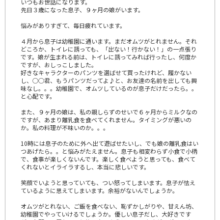
いつもお世話になります。
先日３歳になった息子、９ヶ月の娘がいます。
悩みがありすぎて、毎日疲れています。
４月から息子は幼稚園に通います。まだオムツがとれません。それ
どころか、トイレに誘っても、「出ない！行かない！」の一点張り
です。娘が生まれる前は、トイレに誘ってみれば行ったし、何度か
ですが、おしっこしました。
好きなキャラクターのパンツを選ばせて買ったけれど、履かない
し、○○君、もうパンツだってよ♪と、お友達の名前を出しても興
味なし。。。幼稚園で、オムツしているのが息子だけだったら。。
と心配です。
また、９ヶ月の娘は、私の親しらずのせいで６ヶ月からミルクなの
ですが、あまり離乳食を食べてくれません。タイミングが悪いの
か。私の料理が不味いのか。。。
10時には息子のために外へ出て遊ばせたいし、でも娘の離乳食はい
つあげたら。。と悩みがたえません。息子も相変わらず小食で小柄
で、食事が楽しくないんです。楽しく食べようと思っても、食べて
くれないとイライラするし、本当に悲しいです。
笑顔でいようと思っていても、つい怒ってしまいます。息子が怯え
ているように思えてしまいます。余裕がないんでしょうか。
オムツがとれない、ご飯を食べない、恥ずかしがりや、甘えん坊、
幼稚園でやっていけるでしょうか。優しい息子だし、大好きです