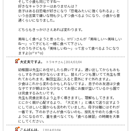
そして小食も同じですね～
好きなキャラクターはありませんは？
息子はある日恐竜が好きになり「恐竜みたいに強くなれるよ」と
いう合言葉で嫌いな物も少しずつ食べるようになり、小食から普
通くらいになりました。
どちらもきっかけさえあれば変わります。
美味しく食べようと思ったら、ｶﾅｺﾞﾝさんが「美味しい～美味しい
ね～」って子どもと一緒に食べて下さい。
そのうち子どもも「美味しいね～」って言って食べるようになり
ますよ(o^∀^o)
大丈夫ですよ。
トラキチさん | 2014/03/04
幼稚園は先生にお任せしたら良いですよ。通い出してからもおも
らしする子は年少ならいますし、替えパンツも置いてて先生も慣
れておられます。集団生活に入ると意外にすぐ外れますよ。
少食はこれから変わるかもしれないですよ、息子のお友達は少食
な子ですが朝はかなり少なくてお昼にお腹が空いているから園で
は完食するみたいです。
先生も完食出来るよう上手く導きますし、理解もしてきます。
とにかく親が心配するより、「大丈夫！」と構えて送り出すよう
にしてほしいと園からも言われていました。母子分離にはそれが
一番です。下のお子さんが食べないのも、授乳をやめたら食べる
ようになるので、量を食べなくても「食べる練習」の時期を大事
にしてください。
こんばんは。
| 2014/03/04