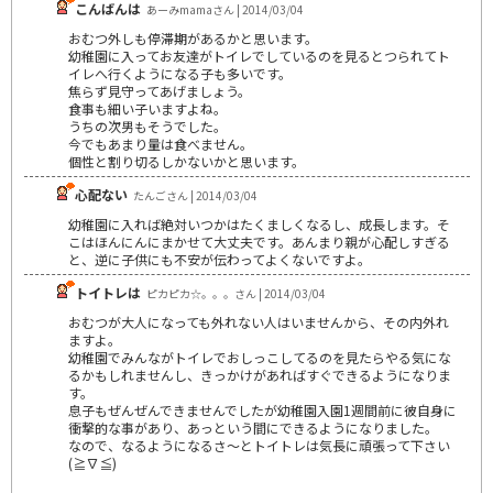
こんばんは
あーみmamaさん | 2014/03/04
おむつ外しも停滞期があるかと思います。
幼稚園に入ってお友達がトイレでしているのを見るとつられてト
イレへ行くようになる子も多いです。
焦らず見守ってあげましょう。
食事も細い子いますよね。
うちの次男もそうでした。
今でもあまり量は食べません。
個性と割り切るしかないかと思います。
心配ない
たんごさん | 2014/03/04
幼稚園に入れば絶対いつかはたくましくなるし、成長します。そ
こはほんにんにまかせて大丈夫です。あんまり親が心配しすぎる
と、逆に子供にも不安が伝わってよくないですよ。
トイトレは
ピカピカ☆。。。さん | 2014/03/04
おむつが大人になっても外れない人はいませんから、その内外れ
ますよ。
幼稚園でみんながトイレでおしっこしてるのを見たらやる気にな
るかもしれませんし、きっかけがあればすぐできるようになりま
す。
息子もぜんぜんできませんでしたが幼稚園入園1週間前に彼自身に
衝撃的な事があり、あっという間にできるようになりました。
なので、なるようになるさ～とトイトレは気長に頑張って下さい
(≧∇≦)