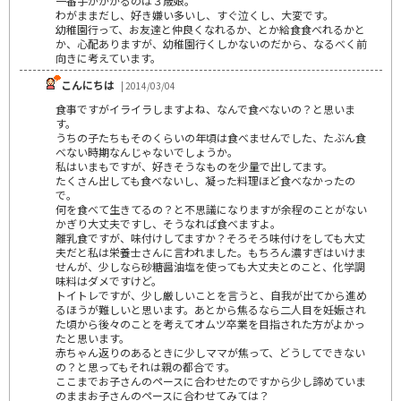
一番手がかかるのは３歳娘。
わがままだし、好き嫌い多いし、すぐ泣くし、大変です。
幼稚園行って、お友達と仲良くなれるか、とか給食食べれるかと
か、心配ありますが、幼稚園行くしかないのだから、なるべく前
向きに考えています。
こんにちは
| 2014/03/04
食事ですがイライラしますよね、なんで食べないの？と思いま
す。
うちの子たちもそのくらいの年頃は食べませんでした、たぶん食
べない時期なんじゃないでしょうか。
私はいまもですが、好きそうなものを少量で出してます。
たくさん出しても食べないし、凝った料理ほど食べなかったの
で。
何を食べて生きてるの？と不思議になりますが余程のことがない
かぎり大丈夫ですし、そうなれば食べますよ。
離乳食ですが、味付けしてますか？そろそろ味付けをしても大丈
夫だと私は栄養士さんに言われました。もちろん濃すぎはいけま
せんが、少しなら砂糖醤油塩を使っても大丈夫とのこと、化学調
味料はダメですけど。
トイトレですが、少し厳しいことを言うと、自我が出てから進め
るほうが難しいと思います。あとから焦るなら二人目を妊娠され
た頃から後々のことを考えてオムツ卒業を目指された方がよかっ
たと思います。
赤ちゃん返りのあるときに少しママが焦って、どうしてできない
の？と思ってもそれは親の都合です。
ここまでお子さんのペースに合わせたのですから少し諦めていま
のままお子さんのペースに合わせてみては？