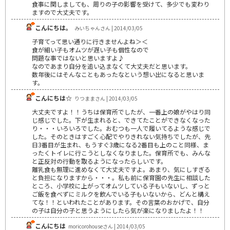
食事に関しましても、周りの子の影響を受けて、多少でも変わり
ますので大丈夫です。
こんにちは。
みいちゃんさん | 2014/03/05
子育てって思い通りに行きませんよね＞＜
食が細い子もオムツが遅い子も個性なので
問題な事ではないと思いますよ♪
なのであまり自分を追い込まなくて大丈夫だと思います。
数年後にはそんなこともあったなという想い出になると思いま
す。
こんにちは☆
りつままさん | 2014/03/05
大丈夫ですよ！！うちは保育所でしたが、一番上の娘がやはり同
じ感じでした。下が生まれると、できてたことができなくなった
り・・・いろいろでした。おむつも一人で履いてるような感じで
した。そのときはすごく心配でやりきれない気持ちでしたが、先
日3番目が生まれ、もうすぐ3歳になる2番目も上のこと同様、ま
ったくトイレに行こうとしなくなりました。保育所でも、みんな
と正反対の行動を取るようになったらしいです。
離乳食も無理に進めなくて大丈夫ですよ。あまり、気にしすぎる
と負担になりますから・・・。私も前に保育園の先生に相談した
ところ、小学校に上がってオムツしている子もいないし、ずっと
ご飯を食べずにミルクを飲んでいる子もいないから、どんと構え
てな！！といわれたことがあります。その言葉のおかげで、自分
の子は自分の子と思うようにしたら気が楽になりましたよ！！
こんにちは
moricorohouseさん | 2014/03/05