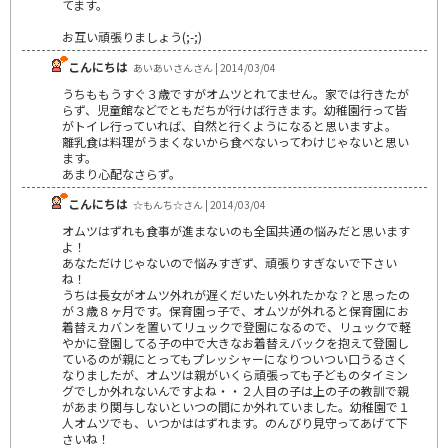
てます。
お互い頑張りましょう(;-;)
こんにちは
あいあいさんさん | 2014/03/04
うちももうすぐ３歳ですがオムツとれてません。家では行きたが
らず、児童館などでともだちが行けば行きます。幼稚園行って皆
がトイレ行っていれば、自然と行くようになると思いますよ。
離乳食は料理がうまくないから食べないってわけじゃないと思い
ます。
あまり心配なさらず。
こんにちは
☆もんち☆さん | 2014/03/04
オムツはずれも食事が進まないのも全国共通の悩みだと思います
よ！
あなただけじゃないので悩みすぎず、頑張りすぎないで下さい
ね！
うちは長女がオムツ外れが遅くだいたい外れたかな？と思ったの
が３歳８ヶ月です。保育園っ子で、オムツが外れると保育園にお
着替えカバンを置いてリュックで登園になるので、リュックで軽
やかに登園してる子の中で大きなお着替えバックを抱えて登園し
ているのが親にとってもプレッシャーになりついつい口うるさく
なりましたが、オムツは親がいくら頑張っても子どものタイミン
グでしか外れないんですよね・・２人目の子は上の子の教訓で親
があまり関与しないといつの間にか外れていました。幼稚園で１
人オムツでも、いつかははずれます。のんびり見守ってあげて下
さいね！