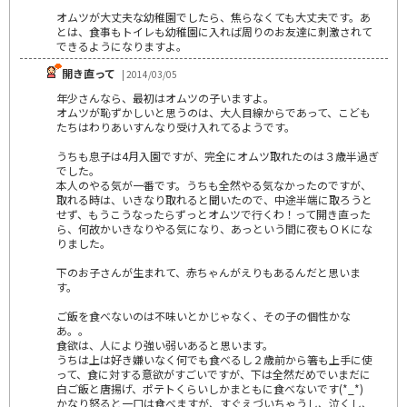
オムツが大丈夫な幼稚園でしたら、焦らなくても大丈夫です。あ
とは、食事もトイレも幼稚園に入れば周りのお友達に刺激されて
できるようになりますよ。
開き直って
| 2014/03/05
年少さんなら、最初はオムツの子いますよ。
オムツが恥ずかしいと思うのは、大人目線からであって、こども
たちはわりあいすんなり受け入れてるようです。
うちも息子は4月入園ですが、完全にオムツ取れたのは３歳半過ぎ
でした。
本人のやる気が一番です。うちも全然やる気なかったのですが、
取れる時は、いきなり取れると聞いたので、中途半端に取ろうと
せず、もうこうなったらずっとオムツで行くわ！って開き直った
ら、何故かいきなりやる気になり、あっという間に夜もＯＫにな
りました。
下のお子さんが生まれて、赤ちゃんがえりもあるんだと思いま
す。
ご飯を食べないのは不味いとかじゃなく、その子の個性かな
あ。。
食欲は、人により強い弱いあると思います。
うちは上は好き嫌いなく何でも食べるし２歳前から箸も上手に使
って、食に対する意欲がすごいですが、下は全然だめでいまだに
白ご飯と唐揚げ、ポテトくらいしかまともに食べないです(*_*)
かなり怒ると一口は食べますが、すぐえづいちゃうし、泣くし、