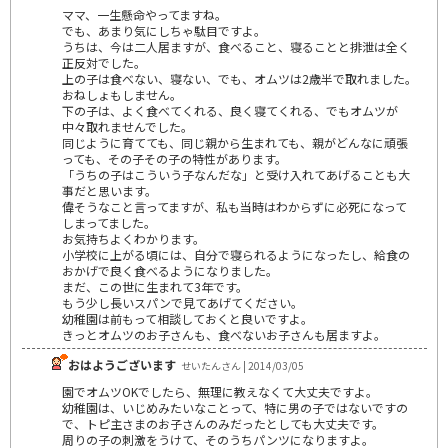
ママ、一生懸命やってますね。
でも、あまり気にしちゃ駄目ですよ。
うちは、今は二人居ますが、食べること、寝ることと排泄は全く
正反対でした。
上の子は食べない、寝ない、でも、オムツは2歳半で取れました。
おねしょもしません。
下の子は、よく食べてくれる、良く寝てくれる、でもオムツが
中々取れませんでした。
同じように育てても、同じ親から生まれても、親がどんなに頑張
っても、その子その子の特性があります。
「うちの子はこういう子なんだな」と受け入れてあげることも大
事だと思います。
偉そうなこと言ってますが、私も当時はわからずに必死になって
しまってました。
お気持ちよくわかります。
小学校に上がる頃には、自分で寝られるようになったし、給食の
おかげで良く食べるようになりました。
まだ、この世に生まれて3年です。
もう少し長いスパンで見てあげてください。
幼稚園は前もって相談しておくと良いですよ。
きっとオムツのお子さんも、食べないお子さんも居ますよ。
おはようございます
せいたんさん | 2014/03/05
園でオムツOKでしたら、無理に教えなくて大丈夫ですよ。
幼稚園は、いじめみたいなことって、特に男の子ではないですの
で、トピ主さまのお子さんのみだったとしても大丈夫です。
周りの子の刺激をうけて、そのうちパンツになりますよ。