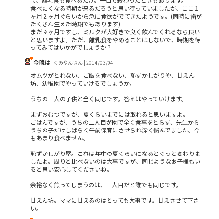
て、離乳食も食べるだけ。一口で終わったときもあります。
食べたくなる時期が来るだろうと思い待っていましたが、ここ１
ヶ月２ヶ月ぐらいから急に食欲がでてきたようです。(同時に歯が
たくさん生えた時期でもあります)
まだ９ヶ月ですし、ミルクが大好きで良く飲んでくれるなら良い
と思いますよ。ただ、離乳食をやめることはしないで、時期を待
ってみてはいかがでしょうか？
今晩は
くみやんさん | 2014/03/04
オムツがとれない、ご飯を食べない、恥ずかしがりや、甘えん
坊、幼稚園でやっていけるでしょうか。
うちの三人の子供と全く同じです。答えはやっていけます。
まずおむつですが、夏くらいまでには取れると思いますよ。
ごはんですが、うちの二人目が園で全く食事をとらず、先生から
うちの子だけしばらく午前保育にさせられ深く悩んでました。今
もあまり食べません。
恥ずかしがり屋。これは年中の夏くらいになるとぐっと変わりま
したよ。周りと比べないのは大事ですが、同じようなお子様もい
ると思い安心してくださいね。
余裕なく焦ってしまうのは、一人目だと誰でも同じです。
甘えん坊。ママに甘えるのはとっても大事です。甘えさせて下さ
い。