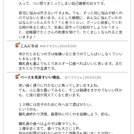
入って、つい怒りまくってしまい自己嫌悪の日々です。
育児に悩みは尽きないですよね。でも、ずっと同じ悩みが続くわ
けではないと思います。ふとした瞬間に、あんなに悩んでいたの
はなんだったんだろう？？と思うくらい、グーンと成長してくれ
る時が来ると信じて、気長に見守っては如何でしょうか？きっ
と、幼稚園でたくさんの刺激を受けて、たくましくなられると思
いますよ！
こんにちは
ゆめママさん | 2014/03/05
年少だとおむつの子は結構いると思うのでしんぱいしなくていい
とおもいます。
離乳食も量よりもとりあえず一口食べればいいと思います。まだ
まだミルクが主食です。
ペースを見直すいい機会。
ゆうママさん | 2014/03/05
思い描く通りに行かないと焦ってしまいますよね。
でも、ふと落ち着いてみると、そこは融通をきかせてもいい所か
も、と抜け道が見えてくると思います。
１０時には息子のために外へ出て遊ばせたい、
というのも、
離乳食終わり次第、最悪外に行くのを延期しよう、的な。
離乳食の食べは上の子は散々でした。
１歳半近くまで、食べても大さじ１杯。
自分の料理が合わないのか？と市販品も使いましたが同じ。