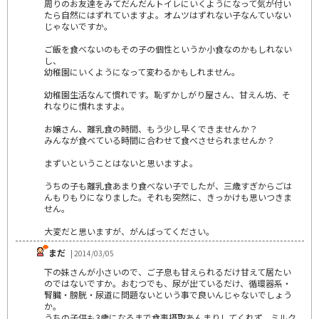
周りのお友達をみてだんだんトイレにいくようになって気が付い
たら自然にはずれていますよ。オムツはずれない子なんていない
じゃないですか。
ご飯を食べないのもその子の個性というか小食なのかもしれない
し、
幼稚園にいくようになって変わるかもしれません。
幼稚園生活なんて慣れです。恥ずかしがり屋さん、甘えん坊、そ
れなりに慣れますよ。
お嬢さん、離乳食の時間、もう少し早くできませんか？
みんなが食べている時間に合わせて食べさせられませんか？
まずいということはないと思いますよ。
うちの子も離乳食あまり食べない子でしたが、三歳すぎからごは
んもりもりになりました。それも突然に、きっかけも思いつきま
せん。
大変だと思いますが、がんばってください。
まだ
| 2014/03/05
下の妹さんが小さいので、ご子息も甘えられるだけ甘えて居たい
のではないですか。おむつでも、尿が出ているだけ、循環器系・
腎臓・膀胱・尿道に問題ないという事で良いんじゃないでしょう
か。
うちの子供も3歳になるまで食事摂取あんまりしてくれず、ミルク