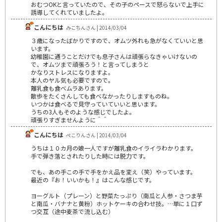
おむつOKと言っていたので、その子のペースで怒らないで上手に
誘導してくれていましたよ。
こんにちは
みこちんさん | 2014/03/04
３歳になったばかりですので、オムツ外れも急がなくていいと思
います。
幼稚園に通うことだけでも息子さんは頑張らなきゃいけないの
で、オムツまで頑張ろう！と言ってしまうと
かなりストレスになりますよ。
本人のヤル気も必要ですので。
離乳食も食べムラあります。
散歩をたくさんしても食べなかったりしますものね。
いつかは食べるで見守っていていいと思います。
うちの3人もそのような感じでしたよ。
頑張りすぎませんように＾＾
こんにちは
ぺこりんさん | 2014/03/04
うちは１０カ月の娘一人ですが離乳食のイライラわかります。
手で弾き落とされたりした時には脱力です。
でも、あの手この手で手をかえ品を変え（笑）やっています。
最近の『お！いいかも！』はこんな感じです。
ヨーグルト（プレーン）と野菜たっぷり（南瓜と人参・さつま芋
と南瓜・バナナと黄粉）ホットケーキの合わせ技。…単に１口ず
つ交互（途中麦茶で流し込む）