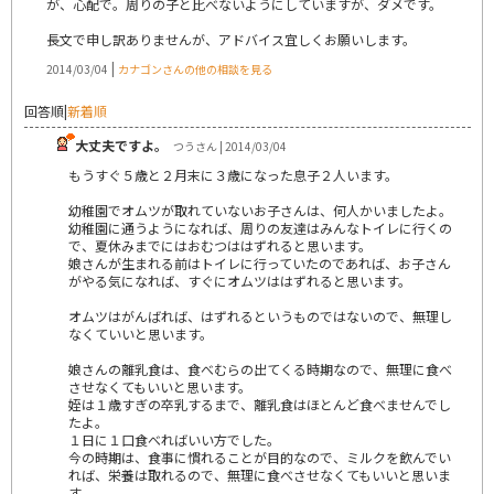
が、心配で。周りの子と比べないようにしていますが、ダメです。
長文で申し訳ありませんが、アドバイス宜しくお願いします。
|
2014/03/04
カナゴンさんの他の相談を見る
回答順
|
新着順
大丈夫ですよ。
つうさん | 2014/03/04
もうすぐ５歳と２月末に３歳になった息子２人います。
幼稚園でオムツが取れていないお子さんは、何人かいましたよ。
幼稚園に通うようになれば、周りの友達はみんなトイレに行くの
で、夏休みまでにはおむつははずれると思います。
娘さんが生まれる前はトイレに行っていたのであれば、お子さん
がやる気になれば、すぐにオムツははずれると思います。
オムツはがんばれば、はずれるというものではないので、無理し
なくていいと思います。
娘さんの離乳食は、食べむらの出てくる時期なので、無理に食べ
させなくてもいいと思います。
姪は１歳すぎの卒乳するまで、離乳食はほとんど食べませんでし
たよ。
１日に１口食べればいい方でした。
今の時期は、食事に慣れることが目的なので、ミルクを飲んでい
れば、栄養は取れるので、無理に食べさせなくてもいいと思いま
す。