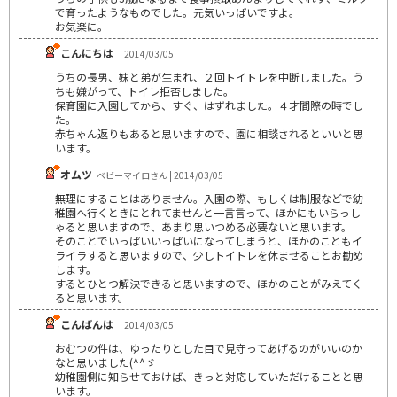
で育ったようなものでした。元気いっぱいですよ。
お気楽に。
こんにちは
| 2014/03/05
うちの長男、妹と弟が生まれ、２回トイトレを中断しました。う
ちも嫌がって、トイレ拒否しました。
保育園に入園してから、すぐ、はずれました。４才間際の時でし
た。
赤ちゃん返りもあると思いますので、園に相談されるといいと思
います。
オムツ
ベビーマイロさん | 2014/03/05
無理にすることはありません。入園の際、もしくは制服などで幼
稚園へ行くときにとれてませんと一言言って、ほかにもいらっし
ゃると思いますので、あまり思いつめる必要ないと思います。
そのことでいっぱいいっぱいになってしまうと、ほかのこともイ
ライラすると思いますので、少しトイトレを休ませることお勧め
します。
するとひとつ解決できると思いますので、ほかのことがみえてく
ると思います。
こんばんは
| 2014/03/05
おむつの件は、ゆったりとした目で見守ってあげるのがいいのか
なと思いました(^^ゞ
幼稚園側に知らせておけば、きっと対応していただけることと思
います。