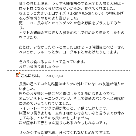
豚汁の具と上澄み。うっすら味噌味のする里芋と人参と大根はト
ロットロになるくらい柔らかいからか、食べてくれました。
ちょこっと大きい１口サイズ（１cm×0.5㎝くらい）の物をあげ
る方が薄切りのものより喜びました。
更にこれに長ネギとかインゲンとか色々野菜をプラスしてみた
り。
トマト＆鶏肉＆玉ねぎ＆人参を油なしで炒めたり煮たりしたもの
を混ぜたり。
あとは、少なかったな～と思った日は２～３時間後にベビーせん
べいとか、フルーツとか、ヨーグルトとかあげたりしてます。
そのうち食べるよね！って思っています。
お互い頑張りましょう☆
こんにちは。
| 2014/03/04
長男の通っていた幼稚園はオムツの外れていないお友達が何人か
いました。
周りのお友達と一緒にだと真似したり刺激になるようです。
オムツからトレーニングパンツ、そして普通のパンツへと段階的
に進めていってくれていました。
トイレトレーニングは親が焦ると、子供に伝わります。
無理やり誘うよりも一旦お子様から行きたいなと言うまでお休み
してみる、というのも良いかもしれません。
妹が産まれて赤ちゃん返りもあるのかもしれないです。
せっかく作った離乳食、食べてくれないと心配ですよね。