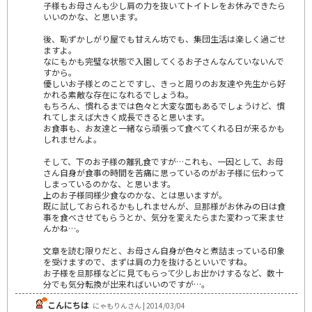
子様もお母さんも少し肩の力を抜いてトイトレをお休みできたら
いいのかな、と思います。
後、恥ずかしがり屋でも甘えん坊でも、集団生活は楽しく過ごせ
ますよ。
なにもかも完璧な状態で入園してくるお子さんなんていないんで
すから。
優しいお子様とのことですし、きっと周りのお友達や先生から好
かれる素敵な存在になれるでしょうね。
もちろん、慣れるまでは色々と大変な面もあるでしょうけど、慣
れてしまえば大きく成長できると思います。
お食事も、お友達と一緒なら頑張って食べてくれる日が来るかも
しれませんよ。
そして、下のお子様の離乳食ですが…これも、一因として、お母
さん自身が食事の時間を苦痛に思っているのがお子様に伝わって
しまっているのかな、と思います。
上のお子様同様少食なのかな、とは思いますが。
既に試しておられるかもしれませんが、旦那様がお休みの日は食
事を食べさせてもらうとか、気分を変えたらまた変わって来ませ
んかね…。
文章を読む限りだと、お母さん自身が色々と煮詰まっている印象
を受けますので、まずは肩の力を抜けるといいですね。
お子様を旦那様などに見てもらって少しお出かけするなど、数十
分でも気分転換が出来ればいいのですが…。
こんにちは
にゃもりんさん | 2014/03/04