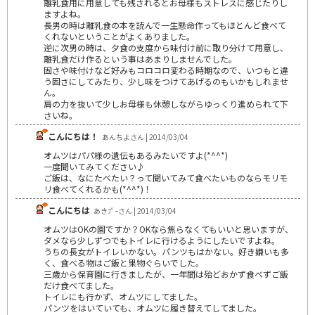
離乳食用に用意しても残されるとお母様もストレスに感じたりし
ますよね。
長男の時は離乳食の本を読んで一生懸命作ってもほとんど食べて
くれないということがよくありました。
逆に次男の時は、夕食の支度から味付け前に取り分けて用意し、
離乳食だけ作るという事はあまりしませんでした。
固さや味付けなど好みもコロコロ変わる時期なので、いつもと違
う固さにしてみたり、少し味をつけてあげるのもいかもしれませ
ん。
肩の力を抜いて少しお母様も休憩しながらゆっくり進められて下
さいね。
こんにちは！
あんちよさん | 2014/03/04
オムツはパパ様の遺伝もあるみたいですよ(*^^*)
一度聞いてみてください♪
ご飯は、なにたべたい？って聞いてみて食べたいものならモリモ
リ食べてくれるかも(*^^*)！
こんにちは
あきﾌﾟｰさん | 2014/03/04
オムツはOKの園ですか？OKなら焦らなくてもいいと思いますが、
ダメなら少しずつでもトイレに行けるようにしたいですよね。
うちの長女がトイレいかない。パンツもはかない。好き嫌いも多
く、食べる物はご飯と果物ぐらいでした。
三歳から保育園に行きましたが、一年間は殆どおかず食べずご飯
だけ食べてました。
トイレにも行かず、オムツにしてました。
パンツをはいていても、オムツに履き替えてしてました。