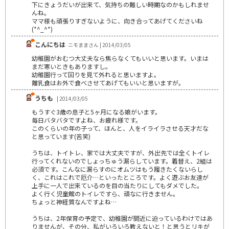
下にきょうだいが出来て、気持ちの難しい時期なのかもしれませ
んね。
ママ様も頑張りすぎないように、向き合ってあげてくださいね
(*^_^*)
こんにちは
ニモままさん | 2014/03/05
幼稚園がおむつ大丈夫なら焦らなくてもいいと思います。いまは
まだ寒いときもありますし。
幼稚園行って回りを見て外れると思いますよ。
離乳食はお外で食べさせてあげてもいいと思いますが。
うちも
| 2014/03/05
もうすぐ3歳の息子と5ヶ月になる娘がいます。
毎日バタバタですよね、お疲れ様です。
このくらいの年の子って、ほんと、人をイライラさせる天才だな
と思っています(苦笑)
うちは、トイトレ、家では大丈夫ですが、外出先では全くトイレ
行ってくれないのでしょっちゅう漏らしています。着替え、2組は
必須です。こんなに漏らすのにオムツはもう履きたくないらし
く、これはこれで厄介…といったところです。よく遊ぶお友達が
上手に一人で出来ているのを目の当たりにしてもダメでした。
よく行く児童館のトイレですら、頑なに行きません。
ちょっと神経質なんですよね…
うちは、2年保育の予定で、幼稚園が間近に迫っているわけではあ
りませんが、その分、私がいろいろ教えないと！と思うとリキが