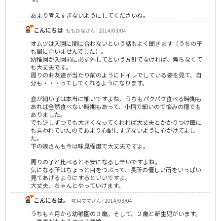
あまり考えすぎないようにしてくださいね。
こんにちは
ももひなさん | 2014/03/04
オムツは入園に間に合わないという話もよく聞きます（うちの子
も間に合いませんでした）。
幼稚園が入園前に必ず外してという方針でなければ、焦らなくて
も大丈夫です。
周りのお友達が当たり前のようにトイレでしている姿を見て、自
分も・・・ってしてくれるようになります。
食が細い子は本当に細いですよね、うちもパクパク食べる時期も
あれば全然食べない時期もあって、小柄で細いので悩みの種でも
ありました。
でも少しずつでも大きくなってくれれば大丈夫とかかりつけ医に
も言われていたのであまり心配しすぎないように心がけてまし
た。
下の娘さんも今は味見程度で大丈夫ですよ。
周りの子と比べると不安になるし辛いですよね。
気になる所はちょっと目をつぶって、長所の優しい所をいっぱい
見てあげるようにするといいですよ。
大丈夫、ちゃんとやっていけます。
こんにちは。
咲月ママさん | 2014/03/04
うちも４月から幼稚園の３歳。そして、２歳と新生児がいます。