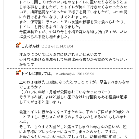
トイレに関してはかわいいものをトイレに置いたりなどありとあ
らゆる事をしましたが、とトイレが怖くて行きたくなかったみた
いで、排尿感覚などあったので様子を見ていましたが、いつの間
にか行けるようになり、すぐとれました。
また、保育園に行ったことでお友達の影響を受け食べられたり、
トイレにも行けるようになりました。
今度年長ですが、やはり今も小柄で嫌いな物も沢山ですが、だい
ぶ食べられる物も増えました。
こんばんは
ビビさん | 2014/03/04
オムツについては入園前に話されるかと思います
少食ならあげる量減らして完食出来る喜びから始めてみてもいい
かもです
トイレに関しては。
vivadaraさん | 2014/03/04
上のお子様は先日3歳になったとのことですが、早生まれさんなの
でしょうか？
（プロフに年齢・月齢が公開されていなかったので…）
そうであれば、よほど厳しい園でなければ園側もある程度は配慮
してくださると思います。
最近トイレに行かなくなってきたのは、下のお子様がまだ0歳との
ことですし、赤ちゃんがえりのようなものもあるのかもしれませ
んね。
そして、もうすぐ入園だしと焦ってしまうお母さんの思いが、逆
にお子様にプレッシャーになってしまったのかも、ですね。
お母さんもいっぱいいっぱいでしょうし、幼稚園側に相談し、お