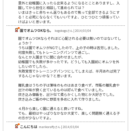
意外と幼稚園に入ったら出来るようになるとことありますし、入
園してから担任と相談して進められては？
いまはきっと赤ちゃん返りもあるので焦って全部できるようにす
る！と必死にならなくてもいいですよ、ひとつひとつ頑張ってい
けばよいと思います。
園でオムツOKなら。
kogokogoさん | 2014/03/04
園でオムツOKならそれほど心配される必要は無いのではないでし
ょうか？
うちは園でオムツがNGでしたので、上の子の時は苦労しました。
何度失敗してもトレーニングパンツで過ごし、
なんとか入園までに間に合わせましたが、
幼稚園でも失敗が多かったです。どうしても入園前にオムツを外
したいのでしたら、
失敗覚悟でトレーニングパンツにしてしまえば、半月あれば完了
するんじゃないかな？と思います。
離乳食はうちの子は薄味のものはあまり食べず、市販の離乳食や
出汁の味が良く出ているものは好んで食べていました。
炊き込み御飯を、出汁似て柔らかくした物とか大好きでした。
炊き込みご飯の中に野菜を多めに入れて作りました。
４月から楽しく園に通えると良いですね。
でも、最初はやっぱりなかなか大変で、楽しく問題無く通える子
の方が少ないですよ。
こんにちは
marikoraffyさん | 2014/03/04