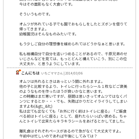
今はその面影もなく大食いです。
そういうものです。
オムツが外れている子でも園でおもらしをしたとズボンを借りて
帰ってきますよ。
幼稚園児はそんなものみたいです。
もう少しご自分の理想像を緩められてはどうかなぁと思います。
私も結構自分で自分を追いつめることがあるので、千原兄弟のせ
いじさんなどを見ては、もっとどんと構えていこう、別にこの位
大丈夫か、と思うようにしています。
こんにちは
いちごママさん | 2014/03/06
オムツは外れるときはあっという間に外れますよ。
他の子と比較するより、トイレに行ったらシール１枚などご褒美
のようなものを作ったほうが良いかなと思います。
この時期はまだ寒いですが、昼間は思いきってオムツではなくパ
ンツにするとか・・・でも、失敗ばかりだとイライラしてしまい
ますよね(&gt;_&lt;)
私は出ても出なくても「お外に行く前はトイレに座る」「ご飯食
べる前はトイレに座る」として、座れたらいっぱい褒める。ちゃ
んとトイレで出来たらキラキラシールをあげるとかしてました。
離乳食はそれぞれペースがあるので急がなくて大丈夫ですよ。
午前中は忙しいのであれば午後にしてみては？