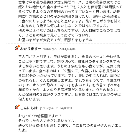
食事は今年長の長男は夕食２時間コース、２歳の次男は家ではご
飯とお味噌汁しか食べません^^;でも２人とも保育園では頑張って
食べているようなので集団の力ってすごいな～と思います。幼稚
園に行き始めると他の子から刺激を受けたり、競争心から頑張っ
て食べたりするようになると思いますよ。恥ずかしがりやも甘え
ん坊なのも３歳では何もおかしなことではないですよね。
他の子と比べないのはもちろんですが、大人目線で見るのではな
く、子どもの視点で見守ってあげて下さいね。
お互いまだまだ大変ですが、頑張りましょうね！
わかりますー
NOKOさん | 2014/03/04
三人目が２ヶ月です。子供が増えると、全員のペースに合わせる
ことは不可能ですよね。割り切って、離乳食のタイミングをずら
すしかないと思います。うちの子供たちも小食ですが、元気に育
っています。食べるのはすごく遅くて、今度小１になる長男は夕
食に50分以上かかっています。でも、集団の中に入れば、周りに
つられるし、ぐんと成長しますよ。オムツもそうです。早生まれ
の子は、オムツが取れていない子も多いです。もう言えばわかる
年齢ですから、本人のやる気次第だと思います。うちの長女もこ
んど保育園の３歳児クラスですが、保育園にはまだオムツの子は
何人もいます。
こんにちは
まりぃさん | 2014/03/04
おむつOKの幼稚園ですか？
それでしたら大丈夫だと思いますよ。
通っている幼稚園もおむつOKで、まだおむつのお子さんもいまし
たよ。