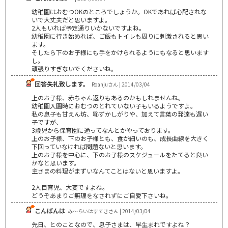
幼稚園はおむつOKのところでしょうか。OKであれば心配されな
いで大丈夫だと思いますよ。
2人もいれば予定通りいかないですよね。
幼稚園に行き始めれば、ご飯もトイレも周りに刺激されると思い
ます。
そしたら下のお子様にも手をかけられるようにもなると思います
し。
頑張りすぎないでくださいね。
回答失礼致します。
Roanjuさん | 2014/03/04
上のお子様、赤ちゃん返りもあるのかもしれませんね。
幼稚園入園時におむつのとれていない子もいるようですよ。
私の息子も甘えん坊、恥ずかしがりや、加えて言葉の発達も遅い
子ですが、
3歳児から保育園に通ってなんとかやっております。
上のお子様、下のお子様とも、食が細いのも、成長曲線を大きく
下回っていなければ問題ないと思います。
上のお子様を中心に、下のお子様のスケジュールをたてると良い
かなと思います。
主さまの料理がまずいなんてことはないと思いますよ。
2人目育児、大変ですよね。
どうぞあまりご無理をなされずにご自愛下さいね。
こんばんは
み～らいはすてきさん | 2014/03/04
先日、とのことなので、息子さまは、早生まれですよね？