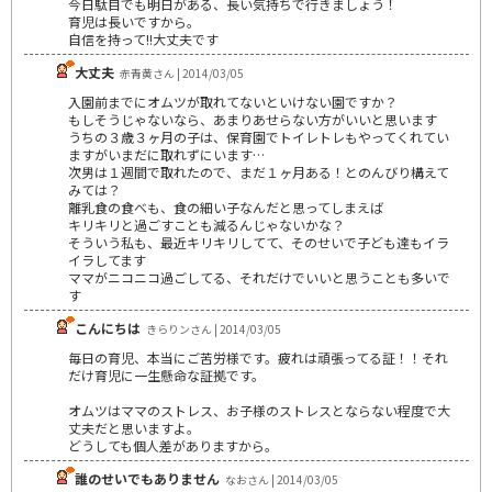
今日駄目でも明日がある、長い気持ちで行きましょう！
育児は長いですから。
自信を持って!!大丈夫です
大丈夫
赤青黄さん | 2014/03/05
入園前までにオムツが取れてないといけない園ですか？
もしそうじゃないなら、あまりあせらない方がいいと思います
うちの３歳３ヶ月の子は、保育園でトイレトレもやってくれてい
ますがいまだに取れずにいます…
次男は１週間で取れたので、まだ１ヶ月ある！とのんびり構えて
みては？
離乳食の食べも、食の細い子なんだと思ってしまえば
キリキリと過ごすことも減るんじゃないかな？
そういう私も、最近キリキリしてて、そのせいで子ども達もイラ
イラしてます
ママがニコニコ過ごしてる、それだけでいいと思うことも多いで
す
こんにちは
きらりンさん | 2014/03/05
毎日の育児、本当にご苦労様です。疲れは頑張ってる証！！それ
だけ育児に一生懸命な証拠です。
オムツはママのストレス、お子様のストレスとならない程度で大
丈夫だと思いますよ。
どうしても個人差がありますから。
誰のせいでもありません
なおさん | 2014/03/05