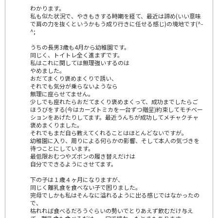
わかります。
私も似た状況で、やきもきする時期を経て、最近は諦め(いい意味
で肩の力を抜くというかもう成り行きに任せる感じ)の境地です(^-
^;
うちの長男3歳も4月から幼稚園です。
同じく、トイトレ全く進まずです。
私はこれに関しては無理強いするのは
やめました。
おだてまくり褒めまくりで誘い、
それでも気分が乗らないようなら
無理に座らせてません。
少しでも座れたらおだてまくり褒めまくって、成功までしたらご
ほうびをする(今はカーズトミカを一台ずつ贈呈)約束してモチベー
ションをあげたりしてます。最近うんちが成功してメチャクチャ
褒めまくりました。
それでもまだ自ら教えてくれることはほとんどないですが。
幼稚園に入り、周りによる何らかの影響、そして本人の気づきを
待つことにしています。
最低限おむつやズボンの履き替えだけは
自分でできるようにさせてます。
下の子は１歳４ヶ月になりますが、
同じく離乳食を食べない子で困りました。
完母でしかも私はそんなに溢れるように出る感じではなかったの
で、
枯れれば食べるだろうぐらいの勢いでとりあえず飲むだけ与え