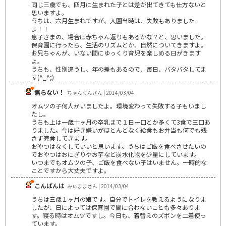
同じ三歳でも、四月に生まれた子とは差が出てきても仕方ないと
思いますよ。
うちは、六月生まれですが、入園当時は、失敗もありました
よ！！
息子さまの、場合は赤ちゃん返りもあるかな？と、思いました。
保育園に行ったら、生活のリズムとか、自然についてきますよ。
お兄ちゃんが、いない間にゆっくり育児を楽しめる日がきます
よ。
うちも、性別違うし、年の差もあるので、毎日、バタバタしてま
す(^_^;)
焦らない！
ちゃんくんさん | 2014/03/04
オムツの子何人かいましたよ。環境変わって失敗する子もいまし
たし。
うちも上は一歳十ヶ月の卒乳まで１日一口とか多くて3食で三口あ
りました。今は好き嫌いがほとんどなく給食もお弁当も何でも残
さず完食してきます。
おやつはなくしていいと思います。うちはご飯を食べさせたいの
でおやつはおにぎりやお芋など炭水化物を少量にしています。
いつまでもオムツの子、ご飯を食べない子はいません。一時的な
ことですから大丈夫ですよ。
こんばんは
みぃままさん | 2014/03/04
うちは三歳１ヶ月の娘です。自分でトイレを教えるようになりま
したが、日によっては保育園で間に合わないことも多々ありま
す。寝る時はオムツですし。今日も、着替えのズボンを二着使っ
ています。