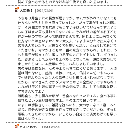
初めて食べさせるものでなければ午後でも良いと思います。
大丈夫！
| 2014/03/06
うちも３月生まれの長女が居ますが、オムツが外れていなくても
仕方ないだろ！と開き直っていました！だって娘が生まれた時に
は、４月生まれのお友達はもう早い子は歩いているんですよ？う
ちの子はまだ首も据わってないのに。それだけの差がある子ども
達が一緒の学校へ通って勉強するんです。同じように出来なくて
仕方ないとは思いませんか？大丈夫ですよ♪自分だけ出来なくて
落ち込んでいたら、出来なくても良いんだよ、と励ましてあげて
くださいね。ママが子どもの一番の味方ですからね。それに、う
ちも息子が居ますが、娘より息子の方がトイトレに手こずりまし
た。お漏らしして足がべちょべちょになっても、逆に大喜びして
ましたからね…。４歳半の今も、おねしょしていますし。
男の子は異性な分、女の子よりも育てにくいと感じますよ。人の
話は聞かないし、感情一直線、でも人一倍甘えん坊でやんちゃ
で…娘達よりたった１人の息子に私も振り回されっぱなしです。
だから、ママさんだけがダメママとかじゃ全然ないですからね！
これだけ子ども達の事で一生懸命悩んでいる、とても素敵な良い
ママさんですよ♪
離乳食も、少し慣れた頃が一番食べなかったですね。食べる事に
慣れたという良い証拠ですよ。今のままで良いですよ。
たまには手抜きして、雑誌を読んだり、大の字になって寝ころん
だり。自分の好きな時間を作って息抜きしてくださいね。ずっと
頑張ってきたのですから、少しぐらい自分にご褒美あげても悪い
事はないですよ。
こんにちわ。
| 2014/03/06