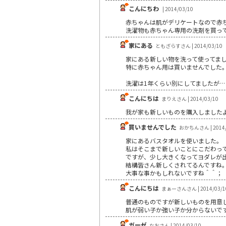
こんにちわ
| 2014/03/10
赤ちゃんは肌がデリケートなので赤
洗濯物も赤ちゃん専用の洗剤を買っ
家にある
ともざらすさん | 2014/03/10
家にある新しい物を洗って使ってま
特に赤ちゃん用は買いませんでした
洗濯は1年くらい別にしてましたが…
こんにちは
まりえさん | 2014/03/10
我が家も新しいものを購入しました
買いませんでした
おかちんさん | 2014/
家にあるバスタオルを使いました。
私はそこまで新しいことにこだわっ
ですが、少し大きくなってヨダレが
結構皆さん新しくされてるんですね
大事な事かもしれないですね＾＾；
こんにちは
まぁーさんさん | 2014/03/1
普通のものですが新しいものを用意
肌が弱い子か強い子か分からないで
ガーゼ
なおさん | 2014/03/10