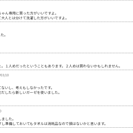
ちゃん専用に買った方がいいですよ。
て大人とは分けて洗濯した方がいいですよ。
した。
。
よ。１人めだったということもあります。２人めは買わないかもしれません。
03/10
てないし、考えもしなかったです。
出だしたら新しいガーゼを使いました。
。
0
しました。
すし準備しておいてもタオルは消耗品なので損はないかと思います。