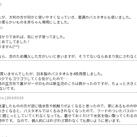
0
たが、大判の方が何かと使いやすくなっていき、普通のバスタオルも使いました。
の柔らかいものを赤ちゃん専用にしました。
た。
ばかりであれば、気にせず使ってました。
とめてしてました！
せん(^^)
なら、念のため購入した方がいいと思いますが、そうでないならあまり気にされな
か買いませんでしたが、日本製のバスタオルを4枚用意しました。
多少でもゴワゴワしてくる気がしたので…
用の正方形で裏がガーゼのものは新生児のころは良かったのですが、ちょっと大きく
ないです。
| 2014/03/10
洗濯したものの方が逆に吸水性や肌触りがよくなると思ったので、家にあるものの中
大きくなると、バスタオルではくるみきれなくなったので、フードのついたバスロ
拭く間じっとしていてくれなくなっても、着せておくだけで水気を吸い取ってくれるの
用中です。 なので、個人的にはわざわざ買わなくても良いように思います。