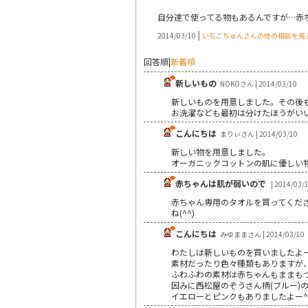
自分達で使ってる物もあるんですが…赤
|
2014/03/10
いちごちゅんさんの他の相談を見
回答順
|
新着順
新しいもの
NOKOさん | 2014/03/10
新しいものを用意しました。その後
お洗濯なども最初は分けたほうがい
こんにちは
まりぃさん | 2014/03/10
新しい物を用意しました。
オーガニックコットンの肌に優しい
赤ちゃんは肌が弱いので
| 2014/03/
赤ちゃん専用のタオルを買ってくだ
ね(^^)
こんにちは
みゆままさん | 2014/03/10
わたしは新しいものを買いましたよー!
素材だったり色々種類もありますが
ふわふわの素材は赤ちゃんもままもつ
因みに西松屋のぞうさん柄(ブルー)
イエローとピンクもありましたよー^