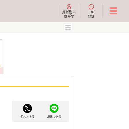
月齢別に
LINE
さがす
登録
MENU
ポストする
LINEで送る