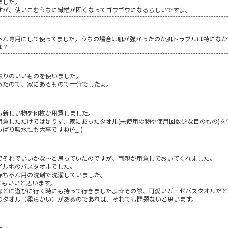
ました。
すが、使いこむうちに繊維が固くなってゴワゴワになるらしいですよ。
ゃん専用にして使ってました。うちの場合は肌が強かったのか肌トラブルは特になか
は？
触りのいいものを使いました。
ったので、家にあるもので十分でしたよ。
も新しい物を何枚か用意しました。
用意しただけでは足りず、家にあったタオル(未使用の物や使用回数少な目のもの)を
り吸水性も大事ですね(^_-)
でそれでいいかな～と思っていたのですが、両親が用意しておいてくれました。
イル地のバスタオルでした。
赤ちゃん用の洗剤で洗濯していました。
てもいいと思います。
などに遊びに行く時にも持って行きましたよ☆その際、可愛いガーゼバスタオルだと
のタオル（柔らかい）があるのであれば、それでも問題ないと思います。
た。