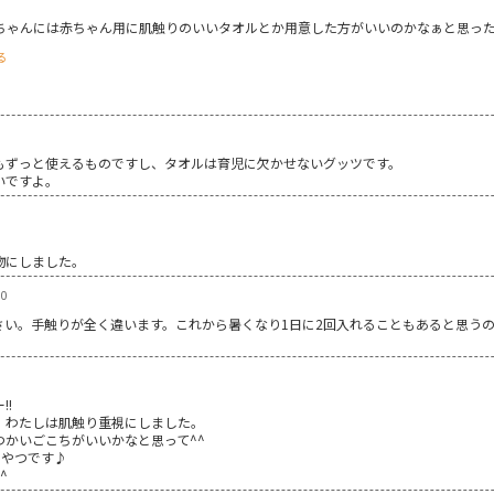
ちゃんには赤ちゃん用に肌触りのいいタオルとか用意した方がいいのかなぁと思っ
る
もずっと使えるものですし、タオルは育児に欠かせないグッツです。
いですよ。
物にしました。
10
さい。手触りが全く違います。これから暑くなり1日に2回入れることもあると思う
!
、わたしは肌触り重視にしました。
かいごこちがいいかなと思って^^
のやつです♪
^