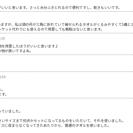
がいいと思います。さっと水分ふきとれるので便利ですし、乾きもいいです。
いますが、私は頭の所が三角に折れていて被せられるタオルがくるみやすくて5歳と
ンケット代わりにも使えるので用意しても無駄はないと思います。
/10
物を用意したほうがいいと思います♪
の物が良いですよね。
/10
。
た。
ます。
っていました。
きいサイズまで何点かセットになってるものをいただいて、それを使いました。
イズに収まらなくなってきたあたりから、普通のタオルを使いました。