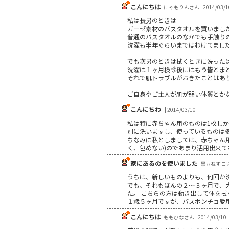
こんにちは
にゃもりんさん | 2014/03/1
私は長男のときは
ガーゼ素材のバスタオルを買いまし
普通のバスタオルのなかでも手触り
洗濯も半年ぐらいまではわけてまし
でも次男のときは拭くときに洗った
洗濯は１ヶ月検診後にはもう皆とま
それで肌トラブルがおきたことはありま
ご自身やご主人が肌が弱い体質とか
こんにちわ
| 2014/03/10
私は特に赤ちゃん用のものは1枚し
別に洗いますし、使っているものは
ちなみに私としましては、赤ちゃん
く、包めない)のであまり活用出来て
家にあるのを使いました
黒豆ねずこさん 
うちは、新しいものよりも、何回か
でも、それもほんの２～３ヶ月で、
た。 こちらの方は動き出して体を
１歳５ヶ月ですが、バスポンチョ愛
こんにちは
ももひなさん | 2014/03/10