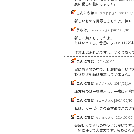
肌に優しい物にしました。
こんにちは☆
りつままさん | 2014/03/
新しいものを用意しましたよ。綿10
うちは。
vivadaraさん | 2014/03/10
新しく購入しましたよ。
とはいっても、普通のものですけど
タオルは消耗品ですし、いくつあっ
こんにちは
| 2014/03/10
家にある物の中で、比較的新しいタ
わざわざ新品は用意していません。
こんにちは
あきﾌﾟｰさん | 2014/03/10
正方形のは一枚購入し、一枚は産院
こんにちは
キューブさん | 2014/03/10
私は、ガーゼ付きの正方形のバスタ
こんにちは
せいたんさん | 2014/03/10
普段使ってるものを使えば良いです
一緒に使って大丈夫です、もちろん