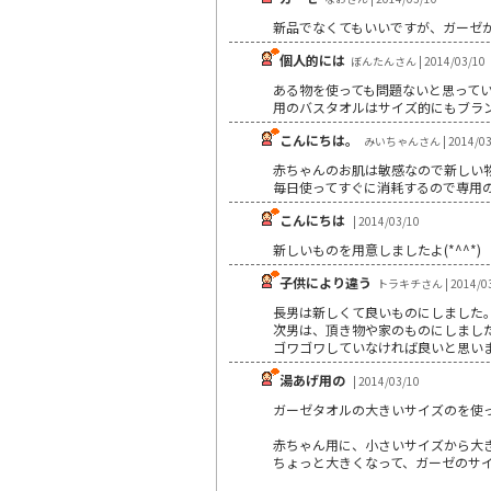
新品でなくてもいいですが、ガーゼ
個人的には
ぼんたんさん | 2014/03/10
ある物を使っても問題ないと思って
用のバスタオルはサイズ的にもブラ
こんにちは。
みいちゃんさん | 2014/03
赤ちゃんのお肌は敏感なので新しい
毎日使ってすぐに消耗するので専用
こんにちは
| 2014/03/10
新しいものを用意しましたよ(*^^*)
子供により違う
トラキチさん | 2014/03
長男は新しくて良いものにしました
次男は、頂き物や家のものにしまし
ゴワゴワしていなければ良いと思い
湯あげ用の
| 2014/03/10
ガーゼタオルの大きいサイズのを使
赤ちゃん用に、小さいサイズから大
ちょっと大きくなって、ガーゼのサ