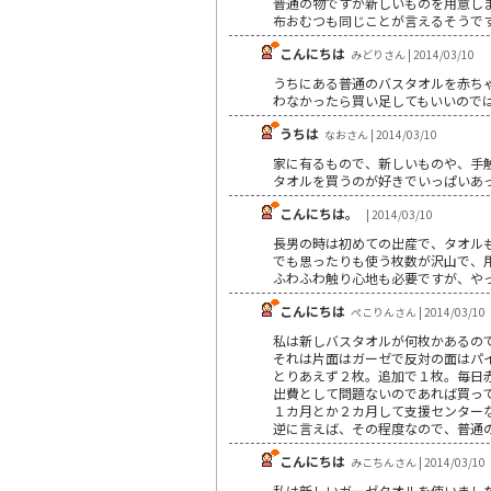
普通の物ですが新しいものを用意し
布おむつも同じことが言えるそうで
こんにちは
みどりさん | 2014/03/10
うちにある普通のバスタオルを赤ち
わなかったら買い足してもいいので
うちは
なおさん | 2014/03/10
家に有るもので、新しいものや、手
タオルを買うのが好きでいっぱいあ
こんにちは。
| 2014/03/10
長男の時は初めての出産で、タオル
でも思ったりも使う枚数が沢山で、
ふわふわ触り心地も必要ですが、やっぱ
こんにちは
ぺこりんさん | 2014/03/10
私は新しバスタオルが何枚かあるの
それは片面はガーゼで反対の面はパ
とりあえず２枚。追加で１枚。毎日
出費として問題ないのであれば買っ
１カ月とか２カ月して支援センター
逆に言えば、その程度なので、普通
こんにちは
みこちんさん | 2014/03/10
私は新しいガーゼタオルを使いまし