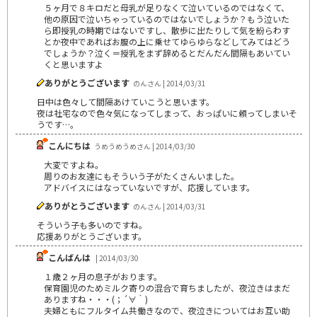
５ヶ月で８キロだと母乳が足りなくて泣いているのではなくて、
他の原因で泣いちゃっているのではないでしょうか？もう泣いた
ら即授乳の時期ではないですし、散歩に出たりして気を紛らわす
とか夜中であればお腹の上に乗せてゆらゆらなどしてみてはどう
でしょうか？泣く＝授乳をまず辞めるとだんだん間隔もあいてい
くと思いますよ
ありがとうございます
のんさん | 2014/03/31
日中は色々して間隔あけていこうと思います。
夜は社宅なので色々気になってしまって、おっぱいに頼ってしまいそ
うです…。
こんにちは
うめうめうめさん | 2014/03/30
大変ですよね。
周りのお友達にもそういう子がたくさんいました。
アドバイスにはなっていないですが、応援しています。
ありがとうございます
のんさん | 2014/03/31
そういう子も多いのですね。
応援ありがとうございます。
こんばんは
| 2014/03/30
１歳２ヶ月の息子がおります。
保育園児のためミルク寄りの混合で育ちましたが、夜泣きはまだ
ありますね・・・(；´∀｀)
夫婦ともにフルタイム共働きなので、夜泣きについてはお互い助