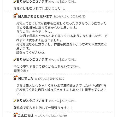
ありがとうございます
のんさん | 2014/03/31
ミルクは拒否されてしまいました…。
個人差があると思います
おかちんさん | 2014/03/30
母乳ってどうしても夜中も口寂しくなったりクセのようになった
りと授乳間隔はあまりあかないと思います。
うちの子もそうでしたよ。
11ヶ月で母乳をやめるとよく寝てくれるようになりましたが、そ
れまでは夜もよく起きてました。
母乳育児なら仕方ないし、体重も問題ないようなので大丈夫だと
思います。
頑張ってくださいね。
ありがとうございます
のんさん | 2014/03/31
やはり卒乳するまで続くかもしれないですね…。
頑張ります＾＾
同じでした
みどりさん | 2014/03/30
うちは四人とも９ヶ月くらいまで三時間おきでした(^_^;)離乳食
が増えてくると自然と減ってきますよ！あと少し頑張ってくださ
い！！
ありがとうございます
のんさん | 2014/03/31
離乳食で変わると信じて…頑張ります！！
こんにちは
ぺこりんさん | 2014/03/30