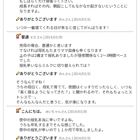
もしばらくだけ頑張って下さい。
成長すればその内、朝起こしてもなかなか起きないということに
なりますよ。
ありがとうございます
のんさん | 2014/03/31
いつか一番寝てくれる日が来ると信じてがんばります！
普通
ビビさん | 2014/03/30
完母の場合、普通かと思います
でなければ母乳もたまりママ自身も辛くなります
上の子は2歳まで授乳ありましたが昼夜関係なく2～3時間ペース
でした
授乳辛いならミルクに切り替えられては？
ありがとうございます
のんさん | 2014/03/31
そうなんですね！
うちの母曰く、母乳で育てて、夜間はぐっすりだったらしく、いつも
「長く寝るようになってきた？」と聞かれるので、それもちょっとス
トレスで…。
そんなもんなんだと思うと、気が楽になります。
こんにちは。
みいちゃんさん | 2014/03/30
夜中の授乳本当に辛いですよね。
うちも卒乳するまでそんな感じでした。
夜中の授乳が辛いので１１か月で卒乳しましたよ。
ありがとうございます
のんさん | 2014/03/31