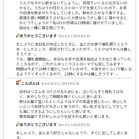
ミルクを今から飲まないでしょうし、完母でいくなら仕方ないの
かなと。うちは５か月だとストローマグを使えていたので、お茶
や白湯を飲ませたりもしていました。飲めたらかなり楽ですよ。
昼寝を遅い時間までさせないとか夜はもう少し遅くに寝かせると
かどうでしょうか？私は5か月頃は22時頃に寝かせていました。
自分も一緒に寝る感じです。
ありがとうございます
のんさん | 2014/03/31
久しぶりに先日私が外出したときに、主人がお家で哺乳瓶でミルク
を…としたところ、拒否されてしまったので、ミルクは今からは厳し
そうです…。
でも、離乳食開始し、水分もお茶や白湯を始めようかなと思っていた
ところなので、これからゆっくりストローマグも試してみます！
時間は今まで20時で寝かしつけていたので、大体そのくらいで眠くな
るようでぐずってくるので、22時にするのは難しそうです…。
こんばんは
ももひなさん | 2014/03/29
日中はリズムをつけさせるためにも、泣いたらすぐ授乳ではな
く、あやしたりして時間を稼ぐといいと思います。
夜はお腹が空いたというよりはママの体温を感じたい、安心した
いという気持ちが大きいと思うので、添い乳するなどして少しで
も楽にできるようにしたらいいと思います。
賛否両論ですがおしゃぶりを試すのも良いと思います。
ありがとうございます
のんさん | 2014/03/31
おしゃぶり、あんまり好きじゃないようで、すぐに出してしまいま
す。