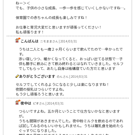
ねー＞＜
でも、子供の小さな成長、一歩一歩を感じていくしかないですね…。
保育園での赤ちゃんの成長も楽しみですね！
お仕事と育児大変だと思いますが頑張ってください！
私も頑張ります！
こんばんは
ニモままさん | 2014/03/31
うちは二人とも一歳２ヶ月くらいまで飲んでたので…辛かったで
す。
添い寝しつつ、暖かくなってくると、おっぱい出てる状態で…子
供も勝手に飲みにきて飲み終わるとはなれていきました。セルフ
でしてもらって、あたし自身は結構寝ていた方だと思います
ありがとうございます
のんさん | 2014/03/31
セルフでしてくれるようになると少しは楽になりますね！
夜間の授乳はつらいですよね。
もう少し頑張ろうと思います。
夜中は
ピオさん | 2014/03/31
つらいですよね。五か月ということで仕方ないかなと思います
が。
うちも間隔があきませんでした。夜中粉ミルクを飲めるのであれ
ば試してみるのもいいかもしれません。うちは離乳食を始めたら
ぐっすりになりました。