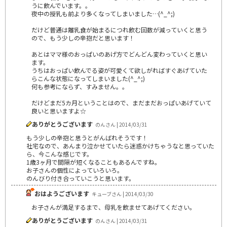
うに飲んでいます。。
夜中の授乳も前より多くなってしまいました…(^_^;)
だけど普通は離乳食が始まるにつれ飲む回数が減っていくと思う
ので、もう少しの辛抱だと思います！
あとはママ様のおっぱいのあげ方でどんどん変わっていくと思い
ます。
うちはおっぱい飲んでる姿が可愛くて欲しがればすぐあげていた
らこんな状態になってしまいました(^_^;)
何も参考にならず、すみません。。
だけどまだ5カ月ということはので、まだまだおっぱいあげていて
良いと思いますよ☆
ありがとうございます
のんさん | 2014/03/31
もう少しの辛抱と思うとがんばれそうです！
社宅なので、あんまり泣かせていたら迷惑かけちゃうなと思っていた
ら、今こんな感じです。
1歳3ヶ月で間隔が短くなることもあるんですね。
お子さんの個性によっていろいろ。
のんびり付き合っていこうと思います。
おはようございます
キューブさん | 2014/03/30
お子さんが満足するまで、母乳を飲ませてあげてください。
ありがとうございます
のんさん | 2014/03/31