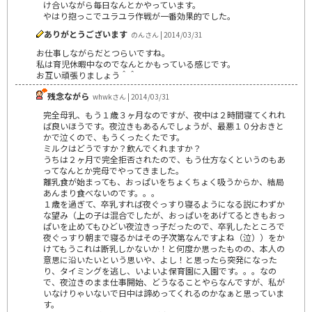
け合いながら毎日なんとかやっています。
やはり抱っこでユラユラ作戦が一番効果的でした。
ありがとうございます
のんさん | 2014/03/31
お仕事しながらだとつらいですね。
私は育児休暇中なのでなんとかもっている感じです。
お互い頑張りましょう＾＾
残念ながら
whwkさん | 2014/03/31
完全母乳、もう１歳３ヶ月なのですが、夜中は２時間寝てくれれ
ば良いほうです。夜泣きもあるんでしょうが、最悪１０分おきと
かで泣くので、もうくったくたです。
ミルクはどうですか？飲んでくれますか？
うちは２ヶ月で完全拒否されたので、もう仕方なくというのもあ
ってなんとか完母でやってきました。
離乳食が始まっても、おっぱいをちょくちょく吸うからか、結局
あんまり食べないのです。。。
１歳を過ぎて、卒乳すれば夜ぐっすり寝るようになる説にわずか
な望み（上の子は混合でしたが、おっぱいをあげてるときもおっ
ぱいを止めてもひどい夜泣きっ子だったので、卒乳したところで
夜ぐっすり朝まで寝るかはその子次第なんですよね（泣））をか
けてもうこれは断乳しかないか！と何度か思ったものの、本人の
意思に沿いたいという思いや、よし！と思ったら突発になった
り、タイミングを逃し、いよいよ保育園に入園です。。。なの
で、夜泣きのまま仕事開始、どうなることやらなんですが、私が
いなけりゃいないで日中は諦めってくれるのかなぁと思っていま
す。