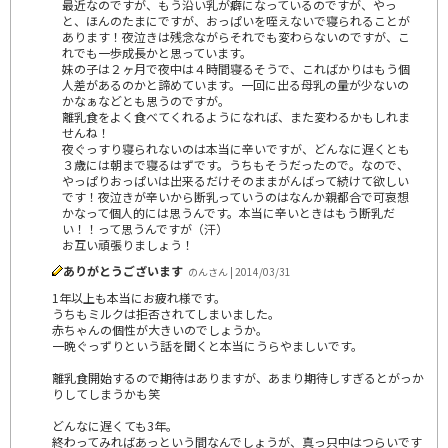
最近なのですが、もう沿い乳が癖になっているのですが、やっ
と、ほんのたまにですが、おっぱいを咥えないで寝られることが
あります！夜泣きは残念ながらそれでも変わらないのですが、こ
れでも一歩成長かと思っています。
妹の子は２ヶ月で夜中は４時間寝るそうで、こればかりはもう個
人差があるのかと諦めています。一回に出る母乳の量が少ないの
かなぁなどとも思うのですが。
離乳食をよく食べてくれるようになれば、また変わるかもしれま
せんね！
夜ぐっすり寝られないのは本当に辛いですが、どんなに遅くとも
３歳には朝まで寝るはずです。うちもそうだったので。なので、
やっぱりおっぱいは出来るだけそのままがんばって続けて欲しい
です！夜泣きが辛いから断乳っていうのはなんか親都合で可哀想
かなって個人的には思うんです。本当に辛いときはもう断乳だ
い！！って思うんですが（汗）
お互い頑張りましょう！
ありがとうございます
のんさん | 2014/03/31
1年以上も本当にお疲れ様です。
うちもミルクは拒否されてしまいました。
赤ちゃんの個性が大きいのでしょうか。
一晩ぐっずりという話を聞くと本当にうらやましいです。
離乳食開始するので期待はありますが、あまり期待しすぎるとがっか
りしてしまうかも笑
どんなに遅くても3年。
終わってみればあっという間なんでしょうが、真っ只中はつらいです