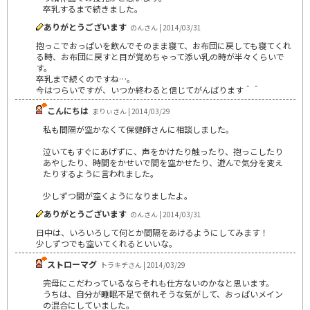
卒乳するまで続きました。
ありがとうございます
のんさん | 2014/03/31
抱っこでおっぱいを飲んでそのまま寝て、お布団に戻しても寝てくれ
る時、お布団に戻すと目が覚めちゃって添い乳の時が半々くらいで
す。
卒乳まで続くのですね…。
今はつらいですが、いつか終わると信じてがんばります＾＾
こんにちは
まりぃさん | 2014/03/29
私も間隔が空かなくて保健師さんに相談しました。
泣いてもすぐにあげずに、声をかけたり触ったり、抱っこしたり
あやしたり、時間をかせいで間を空かせたり、遊んで気分を変え
たりするように言われました。
少しずつ間が空くようになりましたよ。
ありがとうございます
のんさん | 2014/03/31
日中は、いろいろして何とか間隔をあけるようにしてみます！
少しずつでも空いてくれるといいな。
ストローマグ
トラキチさん | 2014/03/29
完母にこだわっているならそれも仕方ないのかなと思います。
うちは、自分が睡眠不足で倒れそうな気がして、おっぱいメイン
の混合にしていました。