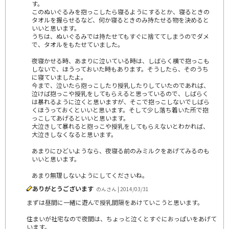
す。
このぬいぐるみを抱っこしたら寝るようにするとか、寝るときの
タオルを握らせるなど、何か寝るときのみ持たせる物を決めると
いいと思います。
うちは、ぬいぐるみでは持たせてもすぐに捨ててしまうのでダメ
で、タオルをもたせていました。
夜寝かせる時、あまりに泣いている時は、しばらく横で抱っこも
しないで、ほうっておいた時もあります。そうしたら、そのうち
に寝ていましたよ。
今まで、泣いたら抱っこしたり授乳したりしていたのであれば、
泣けば抱っこや授乳をしてもらえると思っているので、しばらく
は暴れるように泣くと思いますが、そこで抱っこしないでしばら
くほうっておくといいと思います。そして少し落ち着いた所で抱
っこしてあげるといいと思います。
大泣きして暴れると抱っこや授乳をしてもらえないとわかれば、
大泣きしなくなると思います。
あまりにひどいようなら、夜寝る前のみミルクをあげてみるのも
いいと思います。
あまり無理しないようにしてくださいね。
ありがとうございます
のんさん | 2014/03/31
まずは昼間に一緒に遊んで授乳間隔をあけていこうと思います。
住まいが社宅なので夜間は、ちょっと泣くとすぐにおっぱいをあげて
います。