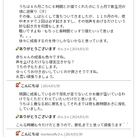
うちは４カ月ごろに６時間とか寝てくれたのに５ヵ月で新生児の
頃に逆戻り（汗）
その後、しばらくして落ちついてきましたが、１１カ月の今、夜
中オチチで２回は必ず起きますし、その他声をあげるだけという
妙な起き方を何度もします。
眠いですよね…もちっと長時間ぐっすり寝たいって思いま
す。。。
徐々に成長するのを待つしかないかなと思っています。
ありがとうございます
のんさん | 2014/03/31
赤ちゃんの成長も色々ですね。
声を上げるだけなら寝言泣きかな？
うちの子もたまにします。
ゆっくりお付き合いしていくのが良さそうですね。
お互い頑張りましょう。
こんにちは
| 2014/03/30
順調に成長しているので母乳が足りないとかお腹が空いているわ
けでなくただくわえていたいだけだと思います。
うちは１歳なる前に断乳をしてそれまでは夜も数時間おきに授乳
していました。
ありがとうございます
のんさん | 2014/03/31
こんな時期も今だけだと思うので、断乳までと思って頑張ります＾＾
こんにちは
marikoraffyさん | 2014/03/30