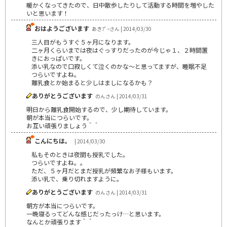
暖かくなってきたので、日中散歩したりして活動する時間を増やした
いと思います！
おはようございます
あきﾌﾟｰさん | 2014/03/30
三人目がもうすぐ５ヶ月になります。
二ヶ月くらいまでは夜はぐっすりだったのが今じゃ１、２時間置
きにおっぱいです。
添い乳なので口寂しくて泣くのかな～と思ってますが、睡眠不足
つらいですよね。
離乳食とか始まると少しはましになるかも？
ありがとうございます
のんさん | 2014/03/31
明日から離乳食開始するので、少し期待しています。
朝が本当につらいです。
お互い頑張りましょう＾＾
こんにちは。
| 2014/03/30
私もそのときは夜間も授乳でした。
つらいですよね。。
ただ、５ヶ月だとまだ授乳が頻繁なお子様もいます。
添い乳で、乗り切れますように。
ありがとうございます
のんさん | 2014/03/31
朝方が本当につらいです。
一晩寝るってどんな感じだったっけ…と思います。
なんとか頑張ります＾＾