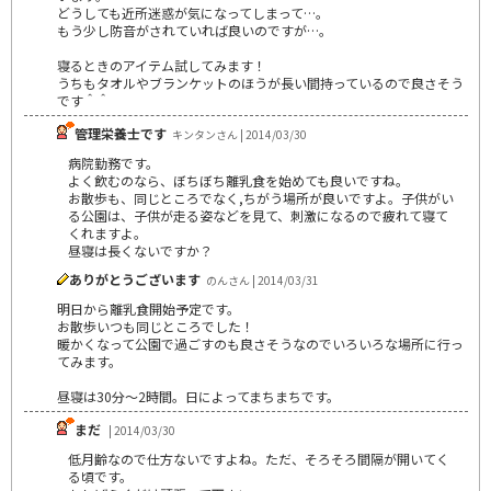
どうしても近所迷惑が気になってしまって…。
もう少し防音がされていれば良いのですが…。
寝るときのアイテム試してみます！
うちもタオルやブランケットのほうが長い間持っているので良さそう
です＾＾
管理栄養士です
キンタンさん | 2014/03/30
病院勤務です。
よく飲むのなら、ぼちぼち離乳食を始めても良いですね。
お散歩も、同じところでなく,ちがう場所が良いですよ。子供がい
る公園は、子供が走る姿などを見て、刺激になるので疲れて寝て
くれますよ。
昼寝は長くないですか？
ありがとうございます
のんさん | 2014/03/31
明日から離乳食開始予定です。
お散歩いつも同じところでした！
暖かくなって公園で過ごすのも良さそうなのでいろいろな場所に行っ
てみます。
昼寝は30分～2時間。日によってまちまちです。
まだ
| 2014/03/30
低月齢なので仕方ないですよね。ただ、そろそろ間隔が開いてく
る頃です。