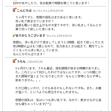
日中があやしたり、気分転換で時間を稼ごうと思います！
こんにちは
みこちんさん | 2014/03/29
５ヶ月ですと、夜間の授乳はまだあると思います。
添い乳で飲ませていますか？
主様も眠いと起き上がるの大変ですので、添い乳をしてなんとか
乗り切って欲しいと思います。
ありがとうございます
のんさん | 2014/03/31
夜間も、添い乳だけで済ましてしまうと1時間、起きて抱っこだと大
体2時間以上はもつ感じなので、気力あるときは起きて、朝方でしん
どくなったら添い乳にしています。
なんとかがんばります！
うちも
| 2014/03/29
5ヶ月がいます。うちも最近、授乳間隔が狭まる時期がありまし
た。これといって何かしたわけではないんですが、いつの間にか
また間隔が空くようになりましたが…なんらご参考にならず申し
訳ありません。。。
ただ口寂しいだけ、とかもあるかもしれないですね。また、お腹
が空いて、というよりも夜泣きかもしれません。
夜間の授乳は、私はいつも添い乳です。なので、飲ませながら自
分も寝ちゃっています(^^;)