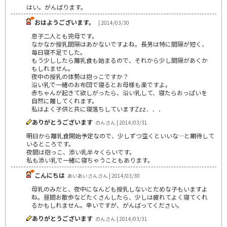
はい。がんばります。
おはようございます。
| 2014/03/30
息子二人とも完母です。
なかなか授乳間隔はあかないですよね。長男は特に間隔が短く、
毎日寝不足でした。
もう少ししたら離乳食も始まるので、それから少し間隔があくか
もしれません。
夜中の授乳の体勢は抱っこですか？
沿い乳で一緒のお布団で寝るとお母様も楽ですよ。
赤ちゃんが起きて欲しがったら、沿い乳して、寝たらおっぱいを
自然に離してくれます。
私はよく子供と共に寝落ちしていますZzz．．．
ありがとうございます
のんさん | 2014/03/31
明日から離乳食開始予定なので、少しずつ空くといいな…と期待して
いるところです。
夜間は抱っこ、添い乳半々くらいです。
私も添い乳で一緒に寝ちゃうこともあります。
こんにちは
あいあいさんさん | 2014/03/30
母乳のみだと、夜中になんども授乳しないとだめな子もいますよ
ね。昼間お散歩などたくさんしたら、少しは疲れてよく寝てくれ
るかもしれません。辛いですが、がんばってください。
ありがとうございます
のんさん | 2014/03/31