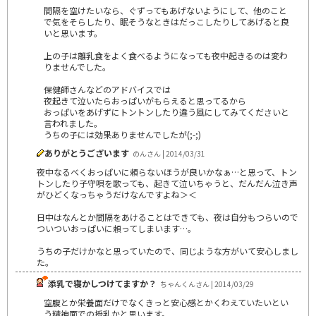
間隔を空けたいなら、ぐずってもあげないようにして、他のこと
で気をそらしたり、眠そうなときはだっこしたりしてあげると良
いと思います。
上の子は離乳食をよく食べるようになっても夜中起きるのは変わ
りませんでした。
保健師さんなどのアドバイスでは
夜起きて泣いたらおっぱいがもらえると思ってるから
おっぱいをあげずにトントンしたり違う風にしてみてくださいと
言われました。
うちの子には効果ありませんでしたが(;-;)
ありがとうございます
のんさん | 2014/03/31
夜中なるべくおっぱいに頼らないほうが良いかなぁ…と思って、トン
トンしたり子守唄を歌っても、起きて泣いちゃうと、だんだん泣き声
がひどくなっちゃうだけなんですよね＞＜
日中はなんとか間隔をあけることはできても、夜は自分もつらいので
ついついおっぱいに頼ってしまいます…。
うちの子だけかなと思っていたので、同じような方がいて安心しまし
た。
添乳で寝かしつけてますか？
ちゃんくんさん | 2014/03/29
空腹とか栄養面だけでなくきっと安心感とかくわえていたいとい
う精神面での授乳かと思います。