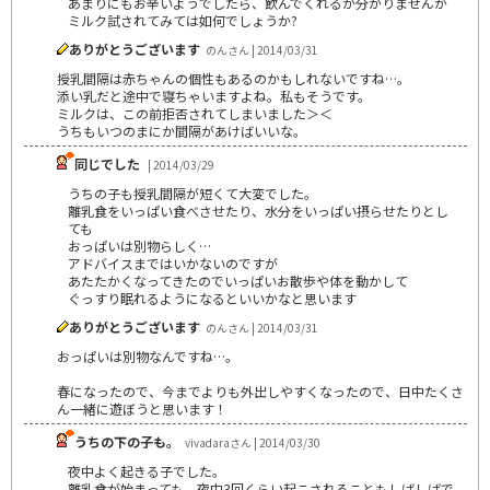
あまりにもお辛いようでしたら、飲んでくれるか分かりませんが
ミルク試されてみては如何でしょうか?
ありがとうございます
のんさん | 2014/03/31
授乳間隔は赤ちゃんの個性もあるのかもしれないですね…。
添い乳だと途中で寝ちゃいますよね。私もそうです。
ミルクは、この前拒否されてしまいました＞＜
うちもいつのまにか間隔があけばいいな。
同じでした
| 2014/03/29
うちの子も授乳間隔が短くて大変でした。
離乳食をいっぱい食べさせたり、水分をいっぱい摂らせたりとし
ても
おっぱいは別物らしく…
アドバイスまではいかないのですが
あたたかくなってきたのでいっぱいお散歩や体を動かして
ぐっすり眠れるようになるといいかなと思います
ありがとうございます
のんさん | 2014/03/31
おっぱいは別物なんですね…。
春になったので、今までよりも外出しやすくなったので、日中たくさ
ん一緒に遊ぼうと思います！
うちの下の子も。
vivadaraさん | 2014/03/30
夜中よく起きる子でした。
離乳食が始まっても、夜中3回くらい起こされることもしばしばで