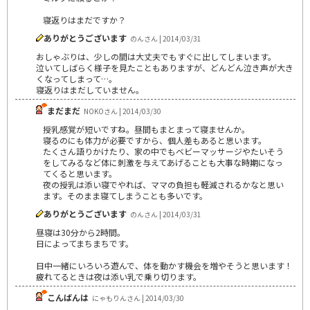
寝返りはまだですか？
ありがとうございます
のんさん | 2014/03/31
おしゃぶりは、少しの間は大丈夫でもすぐに出してしまいます。
泣いてしばらく様子を見たこともありますが、どんどん泣き声が大き
くなってしまって…。
寝返りはまだしていません。
まだまだ
NOKOさん | 2014/03/30
授乳感覚が短いですね。昼間もまとまって寝ませんか。
寝るのにも体力が必要ですから、個人差もあると思います。
たくさん語りかけたり、家の中でもベビーマッサージやたいそう
をしてみるなど体に刺激を与えてあげることも大事な時期になっ
てくると思います。
夜の授乳は添い寝でやれば、ママの負担も軽減されるかなと思い
ます。そのまま寝てしまうことも多いです。
ありがとうございます
のんさん | 2014/03/31
昼寝は30分から2時間。
日によってまちまちです。
日中一緒にいろいろ遊んで、体を動かす機会を増やそうと思います！
疲れてるときは夜は添い乳で乗り切ります。
こんばんは
にゃもりんさん | 2014/03/30