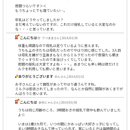
夜間つらいです＞＜
もうちょっとでも寝ていたい…。
卒乳はどうやってしましたか？
まだ考えていないのですが、これだけ授乳していると大変なのか
な・・・と思っています。
こんにちは☆
りつままさん | 2014/03/30
体重も順調なので母乳は足りているように思えます。
うちも上の子たちは母乳だったのでやはり同じ感じでした。3人目
は母乳を嫌がり生後まもなくからミルクだったので夜寝たら朝ま
でぐっすりだったので本当びっくりしています。
夜間の授乳は大変ですよね・・・。あまりにも辛い時は夜だけミ
ルクを利用しても良いと思いますよ。
ありがとうございます
のんさん | 2014/03/31
お子さんによって個性があってやはり違うんですね。
ミルクは拒否されてしまったので、なんとか自然に間隔があくまでが
んばろうと思います。
こんにちは
あゆにゃんさん | 2014/03/30
うちは同じ月齢のころ、3時間おきの授乳で夜中も飲んでいました
よ☆
いまは1歳3カ月で、いつの間にかおっぱい大好きっ子になってし
まい3時間おきなんて待っていられず、家にいるときは毎時間のよ