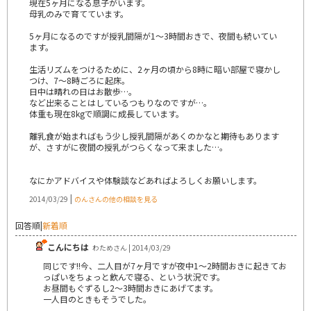
現在5ヶ月になる息子がいます。
母乳のみで育てています。
5ヶ月になるのですが授乳間隔が1～3時間おきで、夜間も続いてい
ます。
生活リズムをつけるために、2ヶ月の頃から8時に暗い部屋で寝かし
つけ、7～8時ごろに起床。
日中は晴れの日はお散歩…。
など出来ることはしているつもりなのですが…。
体重も現在8kgで順調に成長しています。
離乳食が始まればもう少し授乳間隔があくのかなと期待もあります
が、さすがに夜間の授乳がつらくなって来ました…。
なにかアドバイスや体験談などあればよろしくお願いします。
|
2014/03/29
のんさんの他の相談を見る
回答順
|
新着順
こんにちは
わためさん | 2014/03/29
同じです!!今、二人目が7ヶ月ですが夜中1～2時間おきに起きてお
っぱいをちょっと飲んで寝る、という状況です。
お昼間もぐずるし2～3時間おきにあげてます。
一人目のときもそうでした。