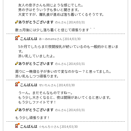
友人の息子さんも同じような感じでした。
男の子はそういう子も多いと聞きます。
大変ですが、離乳食が進めば落ち着いてくるそうです。
ありがとうございます
のんさん | 2014/03/31
数ヵ月後には少し落ち着くと信じて頑張ります＾＾
こんばんは
あーみmamaさん | 2014/03/30
5か月でしたらまだ夜間授乳が続いているのも一般的かと思いま
す。
添い乳していましたよ。
ありがとうございます
のんさん | 2014/03/31
周りに一晩寝る子が多いので変なのかなー？と思ってました。
添い乳もしつつ頑張ります。
こんばんは
せいたんさん | 2014/03/30
うーん。まだそんなものですねー。
もう少し大きくなると、夜は間隔があいてくると思います。
もう少しファイトです！
ありがとうございます
のんさん | 2014/03/31
もう少し頑張ります！
こんばんは
☆もんち☆さん | 2014/03/30