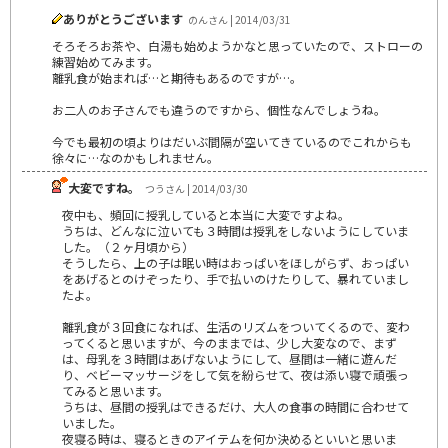
ありがとうございます
のんさん | 2014/03/31
そろそろお茶や、白湯も始めようかなと思っていたので、ストローの
練習始めてみます。
離乳食が始まれば…と期待もあるのですが…。
お二人のお子さんでも違うのですから、個性なんでしょうね。
今でも最初の頃よりはだいぶ間隔が空いてきているのでこれからも
徐々に…なのかもしれません。
大変ですね。
つうさん | 2014/03/30
夜中も、頻回に授乳していると本当に大変ですよね。
うちは、どんなに泣いても３時間は授乳をしないようにしていま
した。（２ヶ月頃から）
そうしたら、上の子は眠い時はおっぱいをほしがらず、おっぱい
をあげるとのけぞったり、手で払いのけたりして、暴れていまし
たよ。
離乳食が３回食になれば、生活のリズムをついてくるので、変わ
ってくると思いますが、今のままでは、少し大変なので、まず
は、母乳を３時間はあげないようにして、昼間は一緒に遊んだ
り、ベビーマッサージをして気を紛らせて、夜は添い寝で頑張っ
てみると思います。
うちは、昼間の授乳はできるだけ、大人の食事の時間に合わせて
いました。
夜寝る時は、寝るときのアイテムを何か決めるといいと思いま