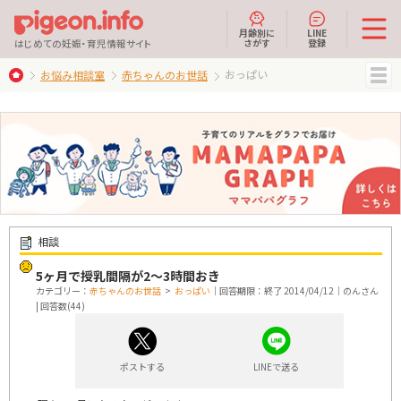
月齢別に
LINE
さがす
登録
はじめての妊娠・育児情報サイト
おっぱい
お悩み相談室
赤ちゃんのお世話
MENU
相談
5ヶ月で授乳間隔が2～3時間おき
カテゴリー：
赤ちゃんのお世話
>
おっぱい
｜回答期限：終了 2014/04/12｜のんさん
| 回答数(44)
ポストする
LINEで送る