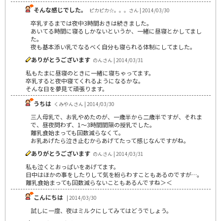
そんな感じでした。
ピカピカ☆。。。さん | 2014/03/30
卒乳するまでは夜中3時間おきは続きました。
あいてる時間に寝るしかないというか、一緒に昼寝とかしてまし
た。
夜も基本添い乳でなるべく自分も寝られる体制にしてました。
ありがとうございます
のんさん | 2014/03/31
私もたまに昼寝のときに一緒に寝ちゃってます。
卒乳すると夜中寝てくれるようになるかな。
そんな日を夢見て頑張ります。
うちは
くみやんさん | 2014/03/30
三人母乳で、お乳やめたのが、一歳半から二歳半ですが、それま
で、昼夜問わず、1〜3時間間隔の授乳でした。
離乳食始まっても回数減らなくて。
お乳あげたら泣き止むからあげてたって感じなんですがね。
ありがとうございます
のんさん | 2014/03/31
私も泣くとおっぱいをあげてます。
日中はほかの事をしたりして気を紛らわすこともあるのですが…。
離乳食始まっても回数減らないこともあるんですね＞＜
こんにちは
| 2014/03/30
試しに一度、夜はミルクにしてみてはどうでしょう。