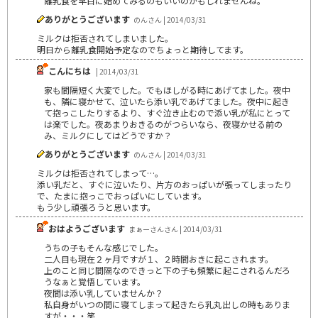
離乳食を早目に始めてみるのもいいのかもしれませんね。
ありがとうございます
のんさん | 2014/03/31
ミルクは拒否されてしまいました。
明日から離乳食開始予定なのでちょっと期待してます。
こんにちは
| 2014/03/31
家も間隔短く大変でした。でもほしがる時にあげてました。夜中
も、隣に寝かせて、泣いたら添い乳であげてました。夜中に起き
て抱っこしたりするより、すぐ泣き止むので添い乳が私にとって
は楽でした。夜あまりおきるのがつらいなら、夜寝かせる前の
み、ミルクにしてはどうですか？
ありがとうございます
のんさん | 2014/03/31
ミルクは拒否されてしまって…。
添い乳だと、すぐに泣いたり、片方のおっぱいが張ってしまったり
で、たまに抱っこでおっぱいにしています。
もう少し頑張ろうと思います。
おはようございます
まぁーさんさん | 2014/03/31
うちの子もそんな感じでした。
二人目も現在２ヶ月ですが１、２時間おきに起こされます。
上のこと同じ間隔なのできっと下の子も頻繁に起こされるんだろ
うなぁと覚悟しています。
夜間は添い乳していませんか？
私自身がいつの間に寝てしまって起きたら乳丸出しの時もありま
すが・・・笑