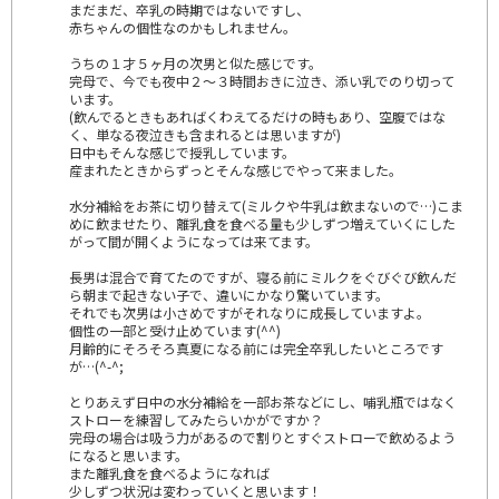
まだまだ、卒乳の時期ではないですし、
赤ちゃんの個性なのかもしれません。
うちの１才５ヶ月の次男と似た感じです。
完母で、今でも夜中２～３時間おきに泣き、添い乳でのり切って
います。
(飲んでるときもあればくわえてるだけの時もあり、空腹ではな
く、単なる夜泣きも含まれるとは思いますが)
日中もそんな感じで授乳しています。
産まれたときからずっとそんな感じでやって来ました。
水分補給をお茶に切り替えて(ミルクや牛乳は飲まないので…)こま
めに飲ませたり、離乳食を食べる量も少しずつ増えていくにした
がって間が開くようになっては来てます。
長男は混合で育てたのですが、寝る前にミルクをぐびぐび飲んだ
ら朝まで起きない子で、違いにかなり驚いています。
それでも次男は小さめですがそれなりに成長していますよ。
個性の一部と受け止めています(^^)
月齢的にそろそろ真夏になる前には完全卒乳したいところです
が…(^-^;
とりあえず日中の水分補給を一部お茶などにし、哺乳瓶ではなく
ストローを練習してみたらいかがですか？
完母の場合は吸う力があるので割りとすぐストローで飲めるよう
になると思います。
また離乳食を食べるようになれば
少しずつ状況は変わっていくと思います！