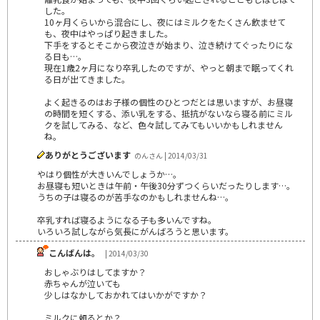
した。
10ヶ月くらいから混合にし、夜にはミルクをたくさん飲ませて
も、夜中はやっぱり起きました。
下手をするとそこから夜泣きが始まり、泣き続けてぐったりにな
る日も…。
現在1歳2ヶ月になり卒乳したのですが、やっと朝まで眠ってくれ
る日が出てきました。
よく起きるのはお子様の個性のひとつだとは思いますが、お昼寝
の時間を短くする、添い乳をする、抵抗がないなら寝る前にミル
クを試してみる、など、色々試してみてもいいかもしれません
ね。
ありがとうございます
のんさん | 2014/03/31
やはり個性が大きいんでしょうか…。
お昼寝も短いときは午前・午後30分ずつくらいだったりします…。
うちの子は寝るのが苦手なのかもしれませんね…。
卒乳すれば寝るようになる子も多いんですね。
いろいろ試しながら気長にがんばろうと思います。
こんばんは。
| 2014/03/30
おしゃぶりはしてますか？
赤ちゃんが泣いても
少しはなかしておかれてはいかがですか？
ミルクに頼るとか？