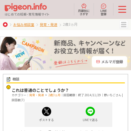
月齢別に
LINE
さがす
登録
はじめての妊娠・育児情報サイト
2歳3ヵ月
お悩み相談室
発育・発達
MENU
相談
これは普通のことでしょうか？
カテゴリー：
発育・発達
>
2歳3ヵ月
｜回答期限：終了 2014/11/29｜野いちごさん |
回答数(7)
ポストする
LINEで送る