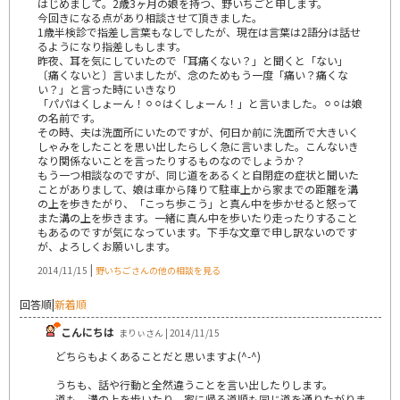
はじめまして。2歳3ヶ月の娘を持つ、野いちごと申します。
今回きになる点があり相談させて頂きました。
1歳半検診で指差し言葉もなしでしたが、現在は言葉は2語分は話せ
るようになり指差しもします。
昨夜、耳を気にしていたので「耳痛くない？」と聞くと「ない」
〔痛くないと〕言いましたが、念のためもう一度「痛い？痛くな
い？」と言った時にいきなり
「パパはくしょーん！⚪︎⚪︎はくしょーん！」と言いました。⚪︎⚪︎は娘
の名前です。
その時、夫は洗面所にいたのですが、何日か前に洗面所で大きいく
しゃみをしたことを思い出したらしく急に言いました。こんないき
なり関係ないことを言ったりするものなのでしょうか？
もう一つ相談なのですが、同じ道をあるくと自閉症の症状と聞いた
ことがありまして、娘は車から降りて駐車上から家までの距離を溝
の上を歩きたがり、「こっち歩こう」と真ん中を歩かせると怒って
また溝の上を歩きます。一緒に真ん中を歩いたり走ったりすること
もあるのですが気になっています。下手な文章で申し訳ないのです
が、よろしくお願いします。
|
2014/11/15
野いちごさんの他の相談を見る
回答順
|
新着順
こんにちは
まりぃさん | 2014/11/15
どちらもよくあることだと思いますよ(^-^)
うちも、話や行動と全然違うことを言い出したりします。
道も、溝の上を歩いたり、家に帰る道順も同じ道を通りたがりま