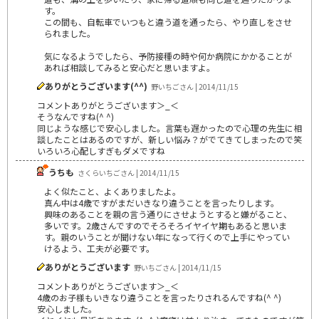
す。
この間も、自転車でいつもと違う道を通ったら、やり直しをさせ
られました。
気になるようでしたら、予防接種の時や何か病院にかかることが
あれば相談してみると安心だと思いますよ。
ありがとうございます(^^)
野いちごさん | 2014/11/15
コメントありがとうございます＞_＜
そうなんですね(^ ^)
同じような感じで安心しました。言葉も遅かったので心理の先生に相
談したことはあるのですが、新しい悩み？がでてきてしまったので笑
いろいろ心配しすぎもダメですね
うちも
さくらいちごさん | 2014/11/15
よく似たこと、よくありましたよ。
真ん中は4歳ですがまだいきなり違うことを言ったりします。
興味のあることを親の言う通りにさせようとすると嫌がること、
多いです。2歳さんですのでそろそろイヤイヤ期もあると思いま
す。親のいうことが聞けない年になって行くので上手にやってい
けるよう、工夫が必要です。
ありがとうございます
野いちごさん | 2014/11/15
コメントありがとうございます＞_＜
4歳のお子様もいきなり違うことを言ったりされるんですね(^ ^)
安心しました。