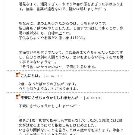
活発な子で、活発すぎて、やはり障害が頭をよぎった事はありま
す。結局、言葉が達者なので、疑いは晴れましたが…。
ちなみに、溝の上を歩きたがるのは、うちもやります。
私自身も子供の頃やりましたよ。１個ずつ飛ばして歩くとか、側
溝の蓋以外にも、白線の上とか。
子供ならよくやる事だと思いますけどね。
関係ない事を言うのだって、まだ最近まで赤ちゃんだった訳です
し、自分とは別の人間ですから、思いもよらない事をするのも驚
く事ではないような…。
「そう言いたかったのね〜」で済むと思います。
こんにちは。
| 2014/11/15
2歳になったばかりの子供がいます。
うちも似たようなことがありますよ。
不安にさせちゃうかもしれませんが…
| 2014/11/15
不安にさせちゃうかもしれませんが…
｡
長男が1歳半検診で指差しも言葉もなしでしたが､２歳頃には2語
文が話せるようになり指差しもしはじめました｡
いきなり関係ないことを言うことは４歳の今もあります。障害で
ないお友達もみんなある気がします。