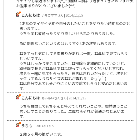
イヤイヤも最近ありますσ(^_^;)癇癪は前より治まってきたのですが笑
お返事ありがとうございました(^^)
こんにちは
いちごママさん | 2014/11/15
2才なのでイヤイヤ期や自分のしたいことをやりたい時期なのだと
思いますよ。
うちも同じ道通ったりやり直しさせられたりありました。
急に関係ないこというのはもうすぐ4才の次男もあります。
耳をずっと気にしてる素振りがあれば一度、耳鼻科で見てもらう
といいですよ。
うちはしっかり聞こえていたし耳掃除も定期的にしていたけど、
幼稚園で長男が耳鼻科で耳垢取ってもらってくださいと言われ、
次男も一緒に見てもらったら、長男はきれいだったけど、次男ビ
ックリするようなサイズの耳垢が取れました(;´д｀)
耳は自分でみても分かりにくいので診てもらうと安心だと思いま
す。
こんにちは
あいあいさんさん | 2014/11/15
うちも質問してもちゃんと答えてくれないことや、突然違うこと
言い出すことがありました。二歳ならそれが普通かなと思いま
す。
うちも
| 2014/11/15
２歳５ヶ月の娘がいます。