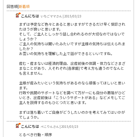
回答順
|
新着順
こんにちは
いちごママさん | 2015/03/23
まずは予定など色々とあると思いますができるだけ早く受診され
たほうが良いと思います。
そして、ご主人としっかり話し合われるのが大切なのではないで
しょうか？
ご主人の気持ちは聞いたみたいですが主様の気持ちは伝えられま
したか？
お互いの気持ちを理解した上で話ができるといいですね。
産む・産まないは経済的理由、出産前後の体調・体力などさまざ
まなことがあり、人それぞれ(各家庭)で考え方も違うのでなんと
も言えません。
主様が産みたいという気持ちがあるのなら頑張ってほしいと思い
ます。
行政や民間のサポートなどを調べて万が一にも自分の悪阻がひど
いとき、出産前後は「こういうサポートがある」などメモしてご
主人を説得するのもひとつだと思います。
まずは落ち着いてご自身がどうしたいのかを考えてみてはいかが
でしょうか。
こんにちは
ぺこりんさん | 2015/03/23
とるべき行動・順序