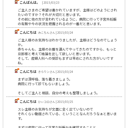
こんばんは。
| 2015/03/23
ご主人さまのご希望は書かれていますが、主様はどのようにされ
たいのですか？それが大切だと思います。
その前に他の方が言われているように、病院に行って子宮外妊娠
の有無や今の状況を把握されるのが一番だと思います。
こんにちは
みこちんさん | 2015/03/24
ご主人様のお気持ちはわかりましたが、主様はどうなのでしょう
か。
赤ちゃんも、主様のお腹を選んでやってきたのですから、もっと
旦那様と考えて結論を出して欲しいと思います。
そして、産婦人科への受診もまずは早めにされた方がいいです
ね。
こんにちは
きらりンさん | 2015/03/24
まずは深呼吸、落ち着きましょう。
病院に行って診てもらいましょう。
そしてご主人と相談、自分の考えも整理しましょう。
こんにちは
ひぃコロさん | 2015/03/25
スレ主様のお気持ちが文面に全く出ていないので
それくらい動揺されている、ということなんだろうなぁと思いま
す。
まずは産院に行って正常な妊娠かを確認することと