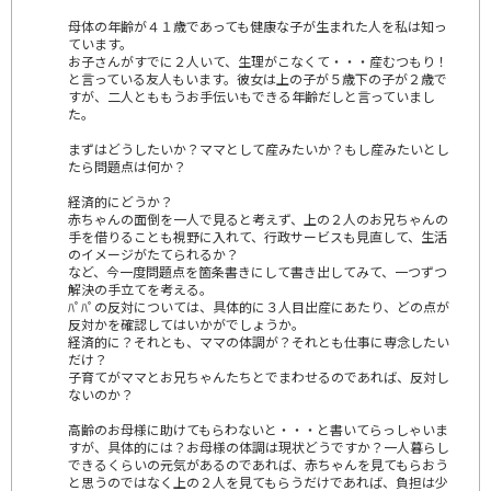
母体の年齢が４１歳であっても健康な子が生まれた人を私は知っ
ています。
お子さんがすでに２人いて、生理がこなくて・・・産むつもり！
と言っている友人もいます。彼女は上の子が５歳下の子が２歳で
すが、二人とももうお手伝いもできる年齢だしと言っていまし
た。
まずはどうしたいか？ママとして産みたいか？もし産みたいとし
たら問題点は何か？
経済的にどうか？
赤ちゃんの面倒を一人で見ると考えず、上の２人のお兄ちゃんの
手を借りることも視野に入れて、行政サービスも見直して、生活
のイメージがたてられるか？
など、今一度問題点を箇条書きにして書き出してみて、一つずつ
解決の手立てを考える。
ﾊﾟﾊﾟの反対については、具体的に３人目出産にあたり、どの点が
反対かを確認してはいかがでしょうか。
経済的に？それとも、ママの体調が？それとも仕事に専念したい
だけ？
子育てがママとお兄ちゃんたちとでまわせるのであれば、反対し
ないのか？
高齢のお母様に助けてもらわないと・・・と書いてらっしゃいま
すが、具体的には？お母様の体調は現状どうですか？一人暮らし
できるくらいの元気があるのであれば、赤ちゃんを見てもらおう
と思うのではなく上の２人を見てもらうだけであれば、負担は少