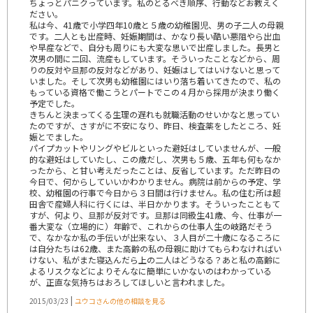
ちょっとパニクっています。私のとるべき順序、行動などお教えく
ださい。
私は今、41歳で小学四年10歳と５歳の幼稚園児、男の子二人の母親
です。二人とも出産時、妊娠期間は、かなり長い酷い悪阻やら出血
や早産などで、自分も周りにも大変な思いで出産しました。長男と
次男の間に二回、流産もしています。そういったことなどから、周
りの反対や旦那の反対などがあり、妊娠はしてはいけないと思って
いました。そして次男も幼稚園にはいり落ち着いてきたので、私の
もっている資格で働こうとパートでこの４月から採用が決まり働く
予定でした。
きちんと決まってくる生理の遅れも就職活動のせいかなと思ってい
たのですが、さすがに不安になり、昨日、検査薬をしたところ、妊
娠とでました。
パイプカットやリングやビルといった避妊はしていませんが、一般
的な避妊はしていたし、この歳だし、次男も５歳、五年も何もなか
ったから、と甘い考えだったことは、反省しています。ただ昨日の
今日で、何からしていいかわかりません。病院は前からの予定、学
校、幼稚園の行事で今日から３日間は行けません。私の住む所は超
田舎で産婦人科に行くには、半日かかります。そういったこともて
すが、何より、旦那が反対です。旦那は同級生41歳、今、仕事が一
番大変な（立場的に）年齢で、これからの仕事人生の岐路だそう
で、なかなか私の手伝いが出来ない、３人目が二十歳になるころに
は自分たちは62歳、また高齢の私の母親に助けてもらわなければい
けない、私がまた寝込んだら上の二人はどうなる？あと私の高齢に
よるリスクなどによりそんなに簡単にいかないのはわかっている
が、正直な気持ちはおろしてほしいと言われました。
|
2015/03/23
ユウコさんの他の相談を見る