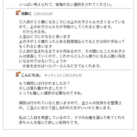
いっぱい考えられて、後悔のない選択をされてください。
冷静に
| 2015/03/29
三人目が２０歳になるころには上のお子さんも大きくなっている
ので、上のお子さんたちが手助けしてくれると思います。
だから大丈夫。
人生はどうにかなると思います
上の子が１０歳だったらある程度寝込んでるときは何か手伝って
もくれると思います
三人目が生まれるまで９か月あるので、その間にも二人のお子さ
んは成長していくので、これからどんどん頼りになる心強い存在
になるのではないでしょうか
お金を出せばヘルパーさんなどきてもくれます。
こんにちは。
ゆぅタンさん | 2015/03/30
もう病院には行かれましたか？
少しは落ち着かれましたか？
とっても難しい選択が必要なのですね。
病院は行かれていると思いますので、主さんの気持ちを整理さ
れ、ご主人に伝えて話し合われた方がいいかと思います。
私は二人目を希望しているので、ママのお腹を選んで来てくれた
赤ちゃんを産んで欲しい気持ちです。