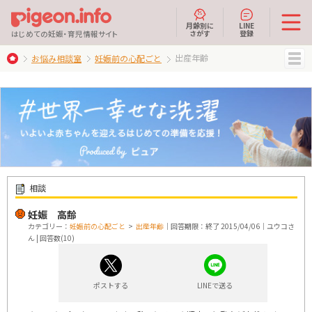
月齢別に
LINE
さがす
登録
はじめての妊娠・育児情報サイト
出産年齢
お悩み相談室
妊娠前の心配ごと
MENU
相談
妊娠 高齢
カテゴリー：
妊娠前の心配ごと
>
出産年齢
｜回答期限：終了 2015/04/06｜ユウコさ
ん | 回答数(10)
ポストする
LINEで送る