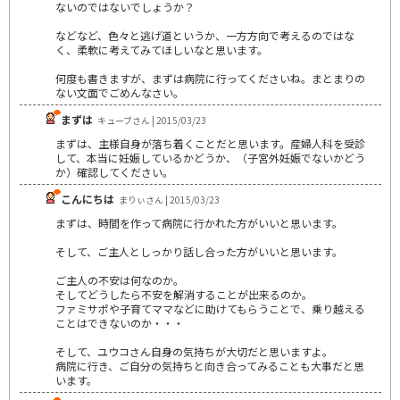
ないのではないでしょうか？
などなど、色々と逃げ道というか、一方方向で考えるのではな
く、柔軟に考えてみてほしいなと思います。
何度も書きますが、まずは病院に行ってくださいね。まとまりの
ない文面でごめんなさい。
まずは
キューブさん | 2015/03/23
まずは、主様自身が落ち着くことだと思います。産婦人科を受診
して、本当に妊娠しているかどうか、（子宮外妊娠でないかどう
か）確認してください。
こんにちは
まりぃさん | 2015/03/23
まずは、時間を作って病院に行かれた方がいいと思います。
そして、ご主人としっかり話し合った方がいいと思います。
ご主人の不安は何なのか。
そしてどうしたら不安を解消することが出来るのか。
ファミサポや子育てママなどに助けてもらうことで、乗り越える
ことはできないのか・・・
そして、ユウコさん自身の気持ちが大切だと思いますよ。
病院に行き、ご自分の気持ちと向き合ってみることも大事だと思
います。