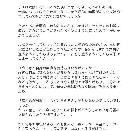
まずは病院に行くことが先決だと思います。母体のためにも。
仕事については立ち仕事でなく、また通勤に無理がなければ始め
てしまってもいいのではないでしょうか。
ただとるべき順序・行動と書かれていますが、そもそもの相談は
産むべきかどうか？が隠れたメインのように感じたのですがいか
がでしょうか。
現状を分析していますぐに産むまたは諦めるの決心がつかない状
況だということが伝わってきたからです。深読みしすぎて方向が
違うようでしたらすみません。。。もし違うようでしたら以下は
スルーしてください。。。
ユウコさん自身の素直な気持ちはいかがですか？
現代の日本（知らない人が多いかも知れませんが子供の６人に１
人はその日の食事にさえ困るほどの貧困にあるのだとか・・・け
れど行政がしてくれることは今の段階では限りがあり、十分とは
言えません）において、母体の年齢関係なく問題が色々あります
よね。
「産むのが当然！」などと言える人は誰もいないのではないでし
ょうか。
だって産むことで今いる子たちの将来がどうなるのか？も母親の
立場からしたら大切ですから。。。
ただ何もお手伝いすることも出来ない身ですが、希望としてせっ
かく宿った命・・・「産んでほしいな」と思うだけです。