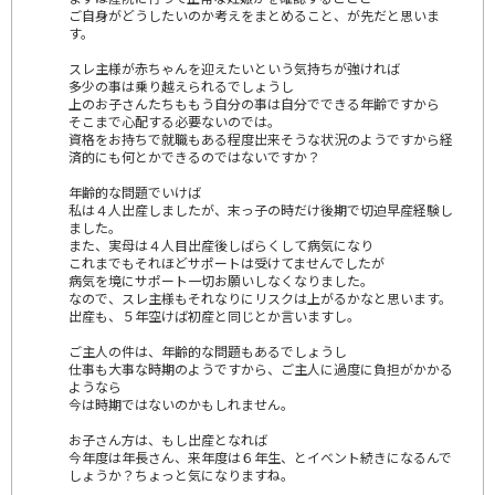
ご自身がどうしたいのか考えをまとめること、が先だと思いま
す。
スレ主様が赤ちゃんを迎えたいという気持ちが強ければ
多少の事は乗り越えられるでしょうし
上のお子さんたちももう自分の事は自分でできる年齢ですから
そこまで心配する必要ないのでは。
資格をお持ちで就職もある程度出来そうな状況のようですから経
済的にも何とかできるのではないですか？
年齢的な問題でいけば
私は４人出産しましたが、末っ子の時だけ後期で切迫早産経験し
ました。
また、実母は４人目出産後しばらくして病気になり
これまでもそれほどサポートは受けてませんでしたが
病気を境にサポート一切お願いしなくなりました。
なので、スレ主様もそれなりにリスクは上がるかなと思います。
出産も、５年空けば初産と同じとか言いますし。
ご主人の件は、年齢的な問題もあるでしょうし
仕事も大事な時期のようですから、ご主人に過度に負担がかかる
ようなら
今は時期ではないのかもしれません。
お子さん方は、もし出産となれば
今年度は年長さん、来年度は６年生、とイベント続きになるんで
しょうか？ちょっと気になりますね。