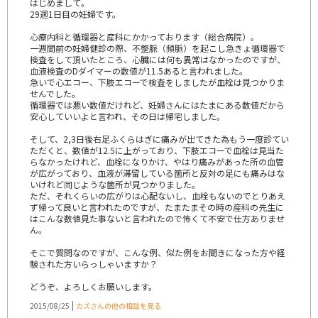
はじめまして。
29週1日目の妊婦です。
心療内科と循環器と産科にかかっております（総合病院）。
一週間前の妊婦健診の際、不整脈（頻脈）を起こし急きょ循環器で
検査をして頂いたところ、心臓には何も異常はなかったのですが、
血液検査のDダイマーの数値が11.5あると言われました。
急いで心エコー、下肢エコーで検査をしましたが血栓は見つかりま
せんでした。
循環器では悪い数値だけれど、妊婦さんにはたまにある数値だから
安心していいよと言われ、その日は帰宅しました。
そして、2,3日後右足ふくらはぎに痛みが出てきた為もう一度診てい
ただくと、数値が12.5に上がっており、下肢エコーで血栓は見当た
らなかったけれど、血栓になりかけ、やはり痛みがあった所の血管
が広がっており、血液が滞留している箇所と反対の足にも痛みはな
いけれど同じような箇所が見つかりました。
ただ、それくらいの広がりは心配ないし、血栓もないのでとりあえ
ず帰って良いと言われたのですが、たまたまその時の産科の先生に
はこんな数値見た事ないと言われたので怖くて不安で仕方ありませ
ん。
そこで質問なのですが、こんな例、似た例をお聞きになった方や経
験された方いらっしゃいますか？
どうぞ、よろしくお願いします。
|
2015/08/25
カズさんの他の相談を見る