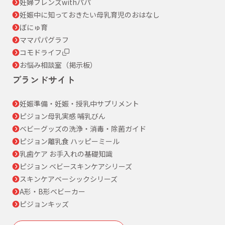
妊婦フレンズwithパパ
妊娠中に知っておきたい母乳育児のおはなし
ぼにゅ育
ママパパグラフ
コモドライフ
お悩み相談室（掲示板）
ブランドサイト
妊娠準備・妊娠・授乳中サプリメント
ピジョン母乳実感 哺乳びん
ベビーグッズの洗浄・消毒・除菌ガイド
ピジョン離乳食 ハッピーミール
乳歯ケア お手入れの基礎知識
ピジョン ベビースキンケアシリーズ
スキンケアベーシックシリーズ
A形・B形ベビーカー
ピジョンキッズ