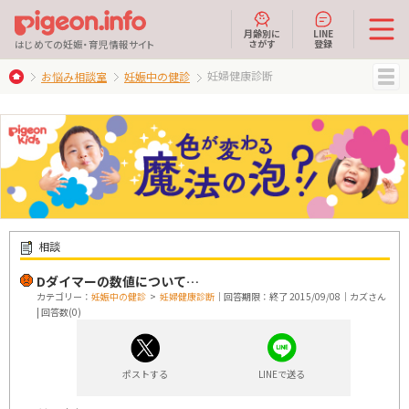
月齢別に
LINE
さがす
登録
はじめての妊娠・育児情報サイト
妊婦健康診断
お悩み相談室
妊娠中の健診
MENU
相談
Dダイマーの数値について…
カテゴリー：
妊娠中の健診
>
妊婦健康診断
｜回答期限：終了 2015/09/08｜カズさん
| 回答数(0)
ポストする
LINEで送る