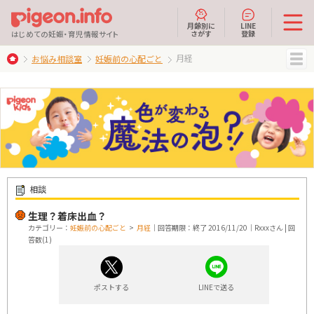
月齢別に
LINE
さがす
登録
はじめての妊娠・育児情報サイト
月経
お悩み相談室
妊娠前の心配ごと
MENU
相談
生理？着床出血？
カテゴリー：
妊娠前の心配ごと
>
月経
｜回答期限：終了 2016/11/20｜Rxxxさん | 回
答数(1)
ポストする
LINEで送る