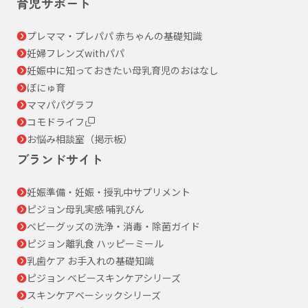
育児サポート
プレママ・プレパパ 赤ちゃんの基礎知識
妊婦フレンズwithパパ
妊娠中に知っておきたい母乳育児のおはなし
ぼにゅ育
ママパパグラフ
コモドライフ
お悩み相談室（掲示板）
ブランドサイト
妊娠準備・妊娠・授乳中サプリメント
ピジョン母乳実感 哺乳びん
ベビーグッズの洗浄・消毒・除菌ガイド
ピジョン離乳食 ハッピーミール
乳歯ケア お手入れの基礎知識
ピジョン ベビースキンケアシリーズ
スキンケアベーシックシリーズ