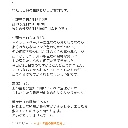
.
わたし自身の相談というか質問です。
生理予定日が11月12日
排卵予定日が10月28日
彼との性交が11月06日ゴムありです。
生理予定日ちょうどに
トイレットペーパーに血なのかおりものなのか
よくわからないピンク色の何かがついて、
その何時間後かには生理のときの真っ赤な血が
出てきました。臭いも生理の独特な臭いで
血の塊みたいなのも何度かでてきました。
今日が2日目なのですがほとんど出てきません。
いつもなら力を入れるとドロッとしたものが
出てくるのですがそれもなく少し心配です。
着床出血は
血の量も少量だと聞いてこれは生理なのか
もしかしたら着床出血なのかよくわかりません
着床出血の経験がある方
同じような経験がある方がいらっしゃいましたら
教えていただけると助かります。
汚い話ですいませんでした。
|
2016/11/14
Rxxxさんの他の相談を見る