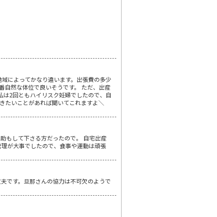
は地域によってかなり違います。出張費の多少
番自然な体位で良いそうです。 ただ、出産
私は2回ともハイリスク妊婦でしたので、自
聞きたいことがあれば聞いてこれますよ＼
助もして下さる方だったので。 自宅出産
管理が大事でしたので、食事や運動は頑張
丈夫です。旦那さんの協力は不可欠のようで