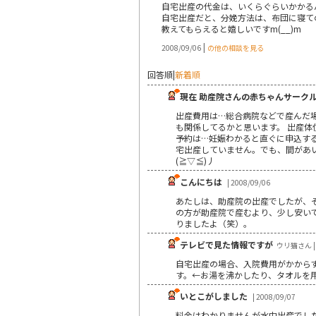
自宅出産の代金は、いくらぐらいかかる
自宅出産だと、分娩方法は、布団に寝て
教えてもらえると嬉しいですm(__)m
|
2008/09/06
の他の相談を見る
回答順
|
新着順
現在 助産院さんの赤ちゃんサーク
出産費用は…総合病院などで産んだ場
も関係してるかと思います。 出産体
予約は…妊娠わかると直ぐに申込する
宅出産していません。でも、間があい
(≧▽≦)丿
こんにちは
| 2008/09/06
あたしは、助産院の出産でしたが、
の方が助産院で産むより、少し安い
りましたよ（笑）。
テレビで見た情報ですが
ウリ猫さん | 
自宅出産の場合、入院費用がかから
す。←お湯を沸かしたり、タオルを用
いとこがしました
| 2008/09/07
料金はわかりませんが水中出産でし