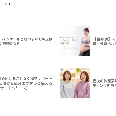
しいです
 パンケーキとさつまいも&玉ね
【種類別】マ
ゆで野菜添え
帯・骨盤ベル
締め付けることなく腰をサポート
産後の体型戻
初期から臨月までずっと使える
ティング担当
サポートシリーズ】