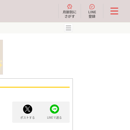
月齢別に
LINE
さがす
登録
MENU
ポストする
LINEで送る