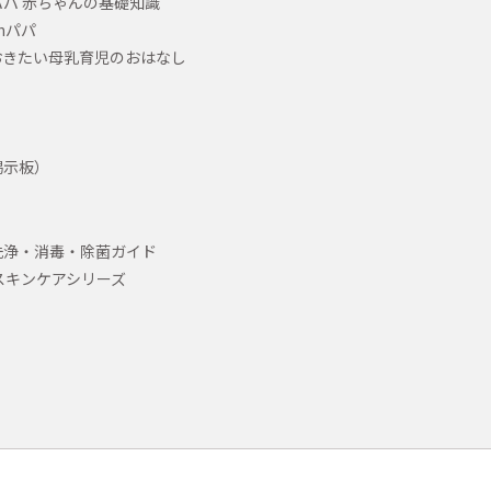
パ 赤ちゃんの基礎知識
hパパ
おきたい母乳育児のおはなし
掲示板）
洗浄・消毒・除菌ガイド
スキンケアシリーズ