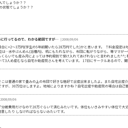
んでしょうか？？
の状態でしょうか？？
ルに行ってるので、わかる範囲ですが…
| 2008/09/06
合に+2～3万円(学生の5年前聞いたら28万円でした)かと思います。 ↑料金設定
位は…水中ぶんめん(浴槽内)、机にもたれながら、布団に転がりながら、等ママが一
くらいでも産み月によっては予約殺到で受け入れてあげれないと言われました^^; 
て3人め産むなら自宅か助産院さんを考えています。 17日にサークルあるので、
そこは普通の家で畳みの上の布団で好きな格好で出産出来ましたよ。また自宅出産介
ですが、30万位はしますよ。地域によりますかね？自宅出産や助産院の場合は自己
2008/09/06
ず分娩費用だけなので20万ぐらいで済むみたいです。体位もいきみやすい体位で大
意したり しなければならないみたいです。
た。