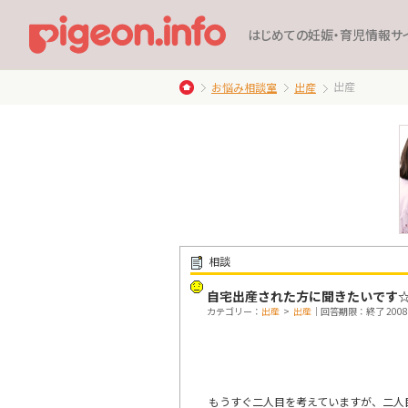
はじめての妊娠・育児情報サ
出産
お悩み相談室
出産
相談
自宅出産された方に聞きたいです
カテゴリー：
出産
>
出産
｜回答期限：終了 2008/0
もうすぐ二人目を考えていますが、二人