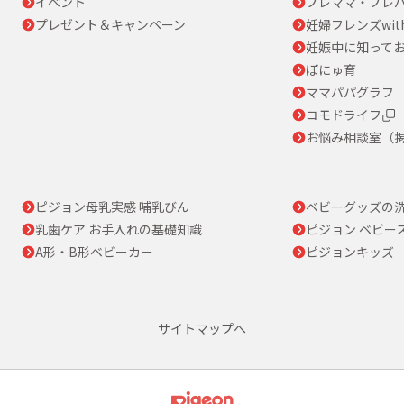
イベント
プレママ・プレパ
プレゼント＆キャンペーン
妊婦フレンズwit
妊娠中に知って
ぼにゅ育
ママパパグラフ
コモドライフ
お悩み相談室（
ピジョン母乳実感 哺乳びん
ベビーグッズの
乳歯ケア お手入れの基礎知識
ピジョン ベビー
A形・B形ベビーカー
ピジョンキッズ
サイトマップへ