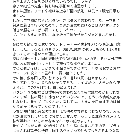
保育士さんに目をつけられているのでしょうか？
息子の担任の先生に持ち物を事細かく注意されます。
まずは服装。フードや紐は禁止など園の規則には従って服を用意し
ました。
しかし二学期になるとボタン付きはダメと言われました。一学期に
普通に着せて行ってたので、まさか注意を受けるとは思わずボタン
付きの服をいっぱい買ってしまったのに…。
ズボンも大きめを買い、裾を折って履かせたらダメと言われまし
た。
冬になり散歩など寒いので、トレーナーや裏起毛パンツを沢山用意
しました。するとそれもダメ。0歳児1歳児は抱っこも多いし床暖も
きいてるので暑いとの理由でした。
次は布団セット。園の説明会でNGの例は聞いたので、それ以外で普
通にお昼寝布団セットとして売ってる物を買いました。
すると我が子は汗っかきで水溜りができるので、汗を吸収する素材
のシーツに変えてと言われ、買い替えました。
その後、敷布団も買い替えるように言われ買い替えました。
そして靴もです。柔らかいから変えろ、サイズが少し大きいから変
えろと、この2ヶ月で4足買い替えました。
ボタン付きの服などは説明会で言われなくても常識なのかもしれな
いですが、私の周りに小さい子がいないので、そういう情報交換も
しないし、靴やズボンなんかに関しては、大きめを用意するのは当
たり前かと思っていたのですが…。
うちは短時間保育なのでお迎えで他のママ達と会わないので、みん
なが注意されているかは分かりませんが、ちょっと注意され過ぎて
私が嫌われているのかなぁなんて思い始めました。
靴やズボンが大きいと歩きにくいとか理由は言われるので、プラス
に捉えれば息子に快適に園生活をおくってもらてもらえるような親