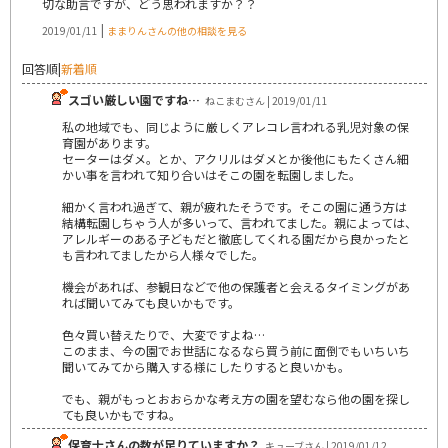
切な助言ですが、どう思われますか？？
|
2019/01/11
ままりんさんの他の相談を見る
回答順
|
新着順
スゴい厳しい園ですね…
ねこまむさん | 2019/01/11
私の地域でも、同じように厳しくアレコレ言われる乳児対象の保
育園があります。
セーターはダメ。とか、アクリルはダメとか後他にもたくさん細
かい事を言われて知り合いはそこの園を転園しました。
細かく言われ過ぎて、親が疲れたそうです。そこの園に通う方は
結構転園しちゃう人が多いって、言われてました。親によっては、
アレルギーのある子どもだと徹底してくれる園だから良かったと
も言われてましたから人様々でした。
機会があれば、参観日などで他の保護者と会えるタイミングがあ
れば聞いてみても良いかもです。
色々買い替えたりで、大変ですよね…
このまま、今の園でお世話になるなら買う前に面倒でもいちいち
聞いてみてから購入する様にしたりすると良いかも。
でも、親がもっとおおらかな考え方の園を望むなら他の園を探し
ても良いかもですね。
保育士さんの数が足りていますか？
キューブさん | 2019/01/12