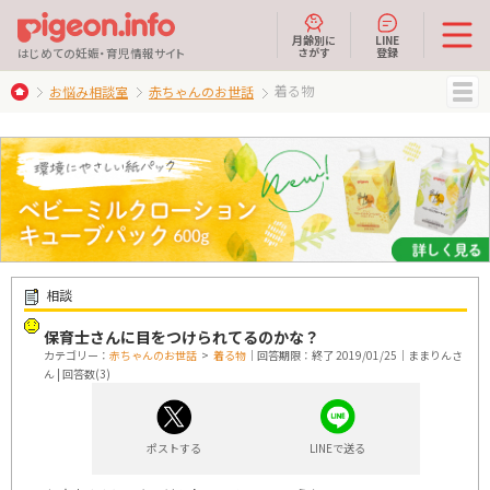
月齢別に
LINE
さがす
登録
はじめての妊娠・育児情報サイト
着る物
お悩み相談室
赤ちゃんのお世話
MENU
相談
保育士さんに目をつけられてるのかな？
カテゴリー：
赤ちゃんのお世話
>
着る物
｜回答期限：終了 2019/01/25｜ままりんさ
ん | 回答数(3)
ポストする
LINEで送る