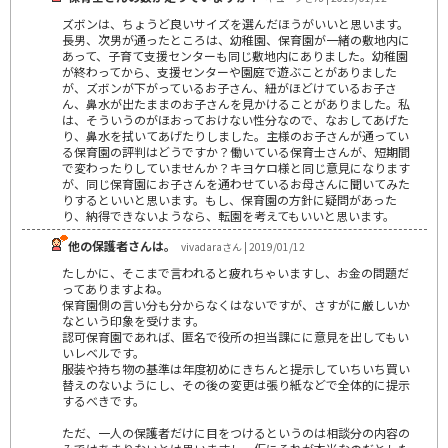
ズボンは、ちょうど良いサイズを選んだほうがいいと思います。
長男、次男が通ったところは、幼稚園、保育園が一緒の敷地内に
あって、子育て支援センターも同じ敷地内にありました。幼稚園
が終わってから、支援センターや園庭で遊ぶことがありました
が、ズボンが下がっているお子さん、紐がほどけているお子さ
ん、鼻水が出たままのお子さんを見かけることがありました。私
は、そういうのがほおっておけない性分なので、なおしてあげた
り、鼻水を拭いてあげたりしました。主様のお子さんが通ってい
る保育園の評判はどうですか？働いている保育士さんが、短期間
で変わったりしていませんか？キヨケロ様と同じ意見になります
が、同じ保育園にお子さんを通わせているお母さんに聞いてみた
りするといいと思います。もし、保育園の方針に疑問があった
り、納得できないようなら、転園を考えてもいいと思います。
他の保護者さんは。
vivadaraさん | 2019/01/12
たしかに、そこまで言われると疲れちゃいますし、お金の問題だ
ってありますよね。
保育園側の言い分も分からなくはないですが、さすがに厳しいか
なという印象を受けます。
認可保育園であれば、匿名で役所の担当課にに意見を出してもい
いレベルです。
服装や持ち物の基準は年度初めにきちんと提示していちいち買い
替えのないようにし、その後の変更は張り紙などで全体的に提示
するべきです。
ただ、一人の保護者だけに目をつけるというのは相談分の内容の