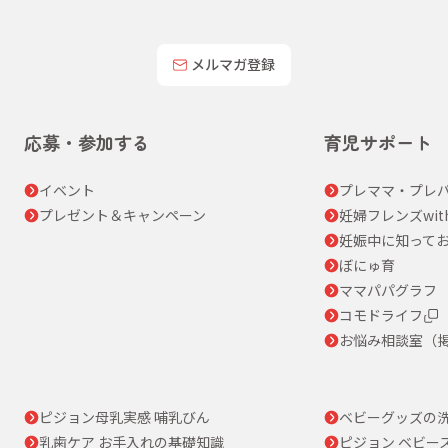
メルマガ登録
応募・参加する
育児サポート
イベント
プレママ・プレパ
プレゼント＆キャンペーン
妊婦フレンズwit
妊娠中に知って
ぼにゅ育
ママパパグラフ
コモドライフ
お悩み相談室（
ピジョン母乳実感 哺乳びん
ベビーグッズの
乳歯ケア お手入れの基礎知識
ピジョン ベビー