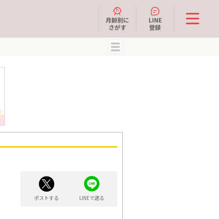
月齢別に
LINE
さがす
登録
MENU
ポストする
LINEで送る