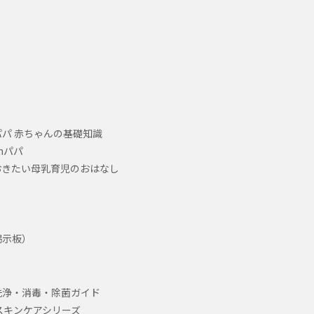
パ 赤ちゃんの基礎知識
hパパ
おきたい母乳育児のおはなし
掲示板）
洗浄・消毒・除菌ガイド
スキンケアシリーズ