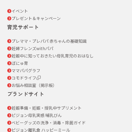
イベント
プレゼント＆キャンペーン
育児サポート
プレママ・プレパパ 赤ちゃんの基礎知識
妊婦フレンズwithパパ
妊娠中に知っておきたい母乳育児のおはなし
ぼにゅ育
ママパパグラフ
コモドライフ
お悩み相談室（掲示板）
ブランドサイト
妊娠準備・妊娠・授乳中サプリメント
ピジョン母乳実感 哺乳びん
ベビーグッズの洗浄・消毒・除菌ガイド
ピジョン離乳食 ハッピーミール