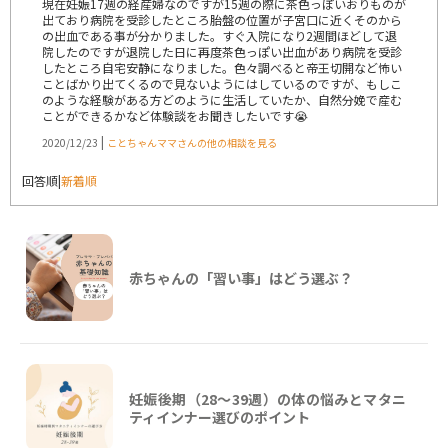
現在妊娠17週の経産婦なのですが15週の際に茶色っぽいおりものが
出ており病院を受診したところ胎盤の位置が子宮口に近くそのから
の出血である事が分かりました。すぐ入院になり2週間ほどして退
院したのですが退院した日に再度茶色っぽい出血があり病院を受診
したところ自宅安静になりました。色々調べると帝王切開など怖い
ことばかり出てくるので見ないようにはしているのですが、もしこ
のような経験がある方どのように生活していたか、自然分娩で産む
ことができるかなど体験談をお聞きしたいです😭
|
2020/12/23
ことちゃんママさんの他の相談を見る
回答順
|
新着順
赤ちゃんの「習い事」はどう選ぶ？
妊娠後期（28〜39週）の体の悩みとマタニ
ティインナー選びのポイント