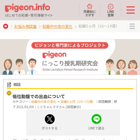
月齢別に
LINE
さがす
登録
はじめての妊娠・育児情報サイト
妊娠5ヵ月（16～19週）
お悩み相談室
妊娠中の体の変化
MENU
相談
低位胎盤での出血について
カテゴリー：
妊娠中の体の変化
>
妊娠5ヵ月（16～19週）
｜回答期限：終
了 2021/01/06｜ことちゃんママさん | 回答数(0)
ポストする
LINEで送る