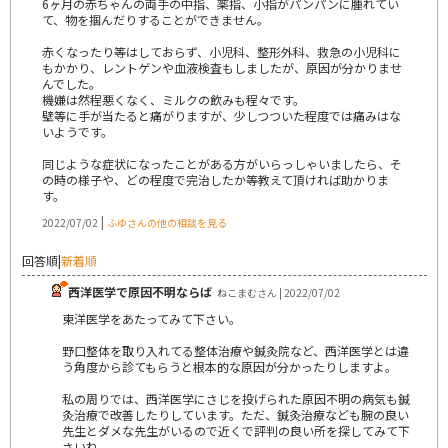
6ヶ月の赤ちゃんの両手の中指、薬指、小指がパンパンに腫れてい
て、物を掴んだりすることができません。
赤くなったり等はしておらず、小児科、整形外科、救急の小児科に
もかかり、レントゲンや血液検査もしましたが、原因が分かりませ
んでした。
機嫌は然程悪くなく、ミルクの飲みも程々です。
壁等に手が当たると痛がりますが、少しつついた程度では痛みはな
いようです。
同じような症状になったことがある方がいらっしゃいましたら、そ
の時の様子や、どの程度で完治したか等教えて頂ければ助かりま
す。
|
2022/07/02
ふゆさんの他の相談を見る
回答順
|
新着順
西洋医学で原因不明ならば
ねこまむさん | 2022/07/02
東洋医学をあたってみて下さい。
野口整体を取り入れてる整体治療や鍼灸院など、西洋医学とは違
う角度から診てもらうと根本的な原因が分かったりしますよ。
私の周りでは、西洋医学にさじを投げられた原因不明の病気も鍼
灸治療で改善したりしています。ただ、鍼灸治療なども腕の良い
先生とダメな先生がいるので近くで評判の良い所を探してみて下
さいね。