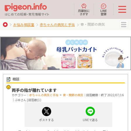
月齢別に
LINE
さがす
登録
はじめての妊娠・育児情報サイト
骨・関節の病気
お悩み相談室
赤ちゃんの病気と手当
MENU
相談
両手の指が腫れています
カテゴリー：
赤ちゃんの病気と手当
>
骨・関節の病気
｜回答期限：終了 2022/07/16
｜ふゆさん | 回答数(1)
ポストする
LINEで送る