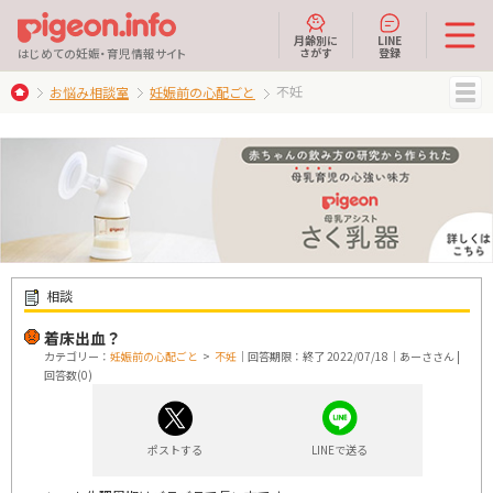
月齢別に
LINE
さがす
登録
はじめての妊娠・育児情報サイト
不妊
お悩み相談室
妊娠前の心配ごと
MENU
相談
着床出血？
カテゴリー：
妊娠前の心配ごと
>
不妊
｜回答期限：終了 2022/07/18｜あーささん |
回答数(0)
ポストする
LINEで送る