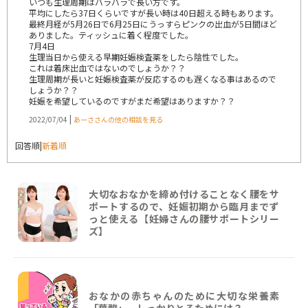
いつも生理周期はバラバラで長い方です。
平均にしたら37日くらいですが長い時は40日超える時もあります。
最終月経が5月26日で6月25日にうっすらピンクの出血が5日間ほど
ありました。ティッシュに着く程度でした。
7月4日
生理当日から使える早期妊娠検査薬をしたら陰性でした。
これは着床出血ではないのでしょうか？？
生理周期が長いと妊娠検査薬が反応するのも遅くなる事はあるので
しょうか？？
妊娠を希望しているのですがまだ希望はありますか？？
|
2022/07/04
あーささんの他の相談を見る
回答順
|
新着順
大切なおなかを締め付けることなく腰をサ
ポートするので、妊娠初期から臨月までず
っと使える【妊婦さんの腰サポートシリー
ズ】
おなかの赤ちゃんのために大切な栄養素
「葉酸」、しっかりとるためには？