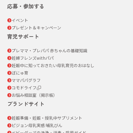
応募・参加する
イベント
プレゼント＆キャンペーン
育児サポート
プレママ・プレパパ 赤ちゃんの基礎知識
妊婦フレンズwithパパ
妊娠中に知っておきたい母乳育児のおはなし
ぼにゅ育
ママパパグラフ
コモドライフ
お悩み相談室（掲示板）
ブランドサイト
妊娠準備・妊娠・授乳中サプリメント
ピジョン母乳実感 哺乳びん
ベビーグッズの洗浄・消毒・除菌ガイド