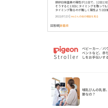
排卵日検査薬の陽性が11日で、12日13
そうすると13日にタイミングを取って
タイミング取るのが難しく陽性より2日
|
2022/07/23
moさんの他の相談を見る
回答順
|
新着順
ベビーカー／バ
ベントなど、赤
しをお手伝いする情
哺乳びんの乳首
要なの？