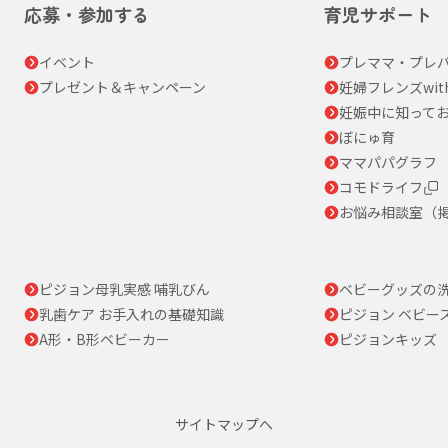
応募・参加する
育児サポート
イベント
プレママ・プレパ
プレゼント＆キャンペーン
妊婦フレンズwit
妊娠中に知って
ぼにゅ育
ママパパグラフ
コモドライフ
お悩み相談室（
ピジョン母乳実感 哺乳びん
ベビーグッズの
乳歯ケア お手入れの基礎知識
ピジョン ベビー
A形・B形ベビーカー
ピジョンキッズ
サイトマップへ