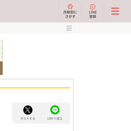
月齢別に
LINE
さがす
登録
MENU
ポストする
LINEで送る