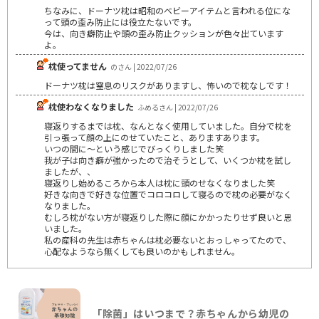
ちなみに、ドーナツ枕は昭和のベビーアイテムと言われる位にな
って頭の歪み防止には役立たないです。
今は、向き癖防止や頭の歪み防止クッションが色々出ています
よ。
枕使ってません
のさん | 2022/07/26
ドーナツ枕は窒息のリスクがありますし、怖いので枕なしです！
枕使わなくなりました
ふめるさん | 2022/07/26
寝返りするまでは枕、なんとなく使用していました。自分で枕を
引っ張って顔の上にのせていたこと、ありますあります。
いつの間に〜という感じでびっくりしました笑
我が子は向き癖が強かったので治そうとして、いくつか枕を試し
ましたが、、
寝返りし始めるころから本人は枕に頭のせなくなりました笑
好きな向きで好きな位置でコロコロして寝るので枕の必要がなく
なりました。
むしろ枕がない方が寝返りした際に顔にかかったりせず良いと思
いました。
私の産科の先生は赤ちゃんは枕必要ないとおっしゃってたので、
心配なようなら無くしても良いのかもしれません。
「除菌」はいつまで？赤ちゃんから幼児の