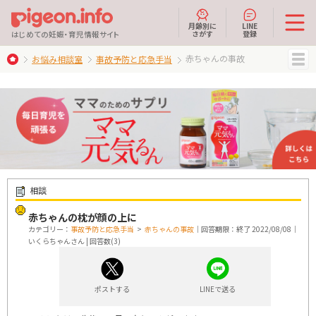
月齢別に
LINE
さがす
登録
はじめての妊娠・育児情報サイト
赤ちゃんの事故
お悩み相談室
事故予防と応急手当
MENU
相談
赤ちゃんの枕が顔の上に
カテゴリー：
事故予防と応急手当
>
赤ちゃんの事故
｜回答期限：終了 2022/08/08｜
いくらちゃんさん | 回答数(3)
ポストする
LINEで送る