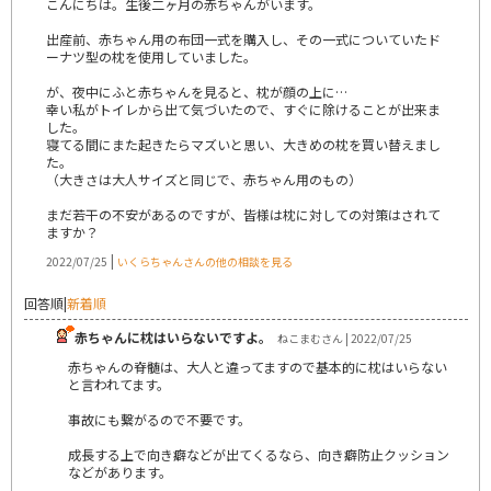
こんにちは。生後二ヶ月の赤ちゃんがいます。
出産前、赤ちゃん用の布団一式を購入し、その一式についていたド
ーナツ型の枕を使用していました。
が、夜中にふと赤ちゃんを見ると、枕が顔の上に…
幸い私がトイレから出て気づいたので、すぐに除けることが出来ま
した。
寝てる間にまた起きたらマズいと思い、大きめの枕を買い替えまし
た。
（大きさは大人サイズと同じで、赤ちゃん用のもの）
まだ若干の不安があるのですが、皆様は枕に対しての対策はされて
ますか？
|
2022/07/25
いくらちゃんさんの他の相談を見る
回答順
|
新着順
赤ちゃんに枕はいらないですよ。
ねこまむさん | 2022/07/25
赤ちゃんの脊髄は、大人と違ってますので基本的に枕はいらない
と言われてます。
事故にも繋がるので不要です。
成長する上で向き癖などが出てくるなら、向き癖防止クッション
などがあります。