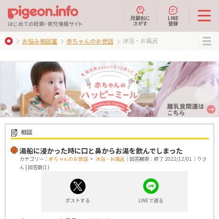
月齢別に
LINE
さがす
登録
はじめての妊娠・育児情報サイト
沐浴・お風呂
お悩み相談室
赤ちゃんのお世話
MENU
相談
湯船に浸かった時に口と鼻からお湯を飲んでしまった
カテゴリー：
赤ちゃんのお世話
>
沐浴・お風呂
｜回答期限：終了 2022/12/01｜りさ
ん | 回答数(1)
ポストする
LINEで送る