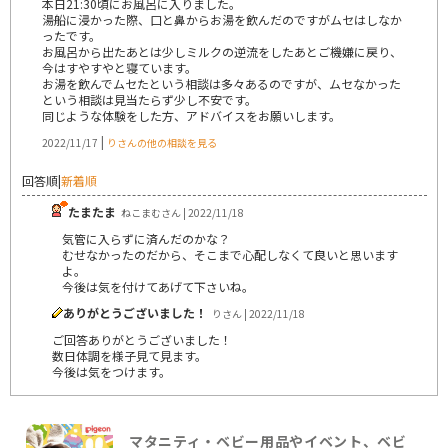
本日21:30頃にお風呂に入りました。
湯船に浸かった際、口と鼻からお湯を飲んだのですがムセはしなか
ったです。
お風呂から出たあとは少しミルクの逆流をしたあとご機嫌に戻り、
今はすやすやと寝ています。
お湯を飲んでムセたという相談は多々あるのですが、ムセなかった
という相談は見当たらず少し不安です。
同じような体験をした方、アドバイスをお願いします。
|
2022/11/17
りさんの他の相談を見る
回答順
|
新着順
たまたま
ねこまむさん | 2022/11/18
気管に入らずに済んだのかな？
むせなかったのだから、そこまで心配しなくて良いと思います
よ。
今後は気を付けてあげて下さいね。
ありがとうございました！
りさん | 2022/11/18
ご回答ありがとうございました！
数日体調を様子見て見ます。
今後は気をつけます。
マタニティ・ベビー用品やイベント、ベビ