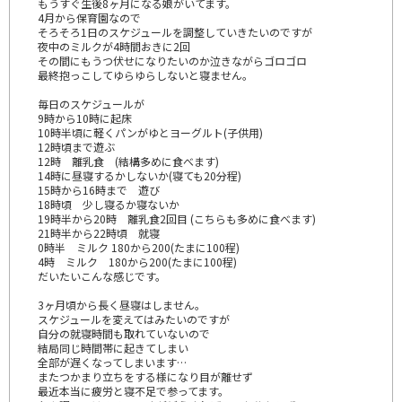
もうすぐ生後8ヶ月になる娘がいてます。
4月から保育園なので
そろそろ1日のスケジュールを調整していきたいのですが
夜中のミルクが4時間おきに2回
その間にもうつ伏せになりたいのか泣きながらゴロゴロ
最終抱っこしてゆらゆらしないと寝ません。
毎日のスケジュールが
9時から10時に起床
10時半頃に軽くパンがゆとヨーグルト(子供用)
12時頃まで遊ぶ
12時 離乳食 (結構多めに食べます)
14時に昼寝するかしないか(寝ても20分程)
15時から16時まで 遊び
18時頃 少し寝るか寝ないか
19時半から20時 離乳食2回目 (こちらも多めに食べます)
21時半から22時頃 就寝
0時半 ミルク 180から200(たまに100程)
4時 ミルク 180から200(たまに100程)
だいたいこんな感じです。
3ヶ月頃から長く昼寝はしません。
スケジュールを変えてはみたいのですが
自分の就寝時間も取れていないので
結局同じ時間帯に起きてしまい
全部が遅くなってしまいます…
またつかまり立ちをする様になり目が離せず
最近本当に疲労と寝不足で参ってます。