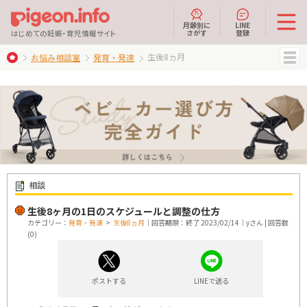
月齢別に
LINE
さがす
登録
はじめての妊娠・育児情報サイト
生後8ヵ月
お悩み相談室
発育・発達
MENU
相談
生後8ヶ月の1日のスケジュールと調整の仕方
カテゴリー：
発育・発達
>
生後8ヵ月
｜回答期限：終了 2023/02/14｜yさん | 回答数
(0)
ポストする
LINEで送る