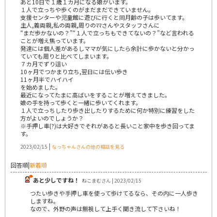
あと10日で１歳１カ月になる娘がいます。
１人で立っちや歩くのがまだまだできていません。
支援センターや児童館に遊びに行くと同月齢の子は歩いてます。
主人,義両親,私の両親,周りのﾏﾏさんやスタッフさんに
“まだ歩かないの？”“１人で立っちもできてないの？”など言われる
ことが増え焦っています。
発達には個人差があるしママが気にしたら余計に歩かないと分かっ
ていても周りと比べてしまいます。
７カ月でずり這い
10ヶ月でつかまり立ち,翌日には伝い歩き
11ヶ月半でハイハイ
を始めました。
最近になってたまに高ばいをすることが増えてきました。
娘の手を持って歩くと一緒に歩いてくれます。
１人で立っちしたり歩き出したりするために何か特別に練習をした
方がよいのでしょうか？
※手押し車(?)は大好きでそれがあると長いこと家中を歩き回ってま
す。
|
2023/02/15
なっちゃんさんの他の相談を見る
回答順
|
新着順
あと少しですね！
ねこまむさん | 2023/02/15
つたい歩きや手押し車を使って歩けてるなら、その内に一人歩き
しますね。
なので、外野の声は無視して上手く聞き流して下さいね！