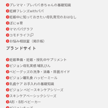
プレママ・プレパパ 赤ちゃんの基礎知識
妊婦フレンズwithパパ
妊娠中に知っておきたい母乳育児のおはなし
ぼにゅ育
ママパパグラフ
コモドライフ
お悩み相談室（掲示板）
ブランドサイト
妊娠準備・妊娠・授乳中サプリメント
ピジョン母乳実感 哺乳びん
ベビーグッズの洗浄・消毒・除菌ガイド
ピジョン離乳食 ハッピーミール
乳歯ケア お手入れの基礎知識
ピジョン ベビースキンケアシリーズ
スキンケアベーシックシリーズ
A形・B形ベビーカー
ピジョンキッズ