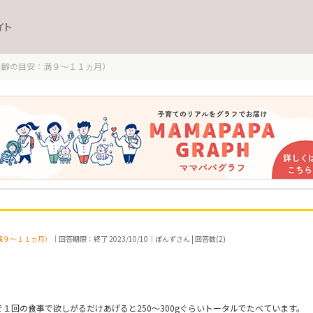
イト
月齢の目安：満９～１１ヵ月）
満９～１１ヵ月）
｜回答期限：終了 2023/10/10｜ぽんずさん | 回答数(2)
１回の食事で欲しがるだけあげると250～300gぐらいトータルでたべています。