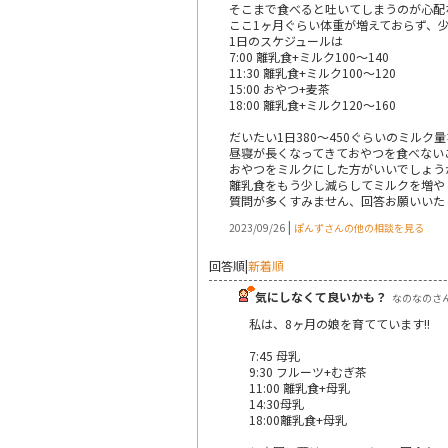
そこまで食べると吐いてしまうのが心配な
ここ1ヶ月ぐらい体重が増えておらず、
1日のスケジュールは
7:00 離乳食+ミルク100～140
11:30 離乳食+ミルク100～120
15:00 おやつ+麦茶
18:00 離乳食+ミルク120～160
だいたい1日380～450ぐらいのミル
昼寝が長くなってきておやつを食べない
おやつをミルクにした方がいいでしょう
離乳食をもう少し減らしてミルクを増や
質問が多くすみません、回答お願いいた
|
2023/09/26
ぽんずさんの他の相談を見る
回答順
|
新着順
気にしなくて良いかも？
なのなのさん |
私は、8ヶ月の娘を育てています!!
7:45 母乳
9:30 フルーツ+むぎ茶
11:00 離乳食+母乳
14:30母乳
18:00離乳食+母乳