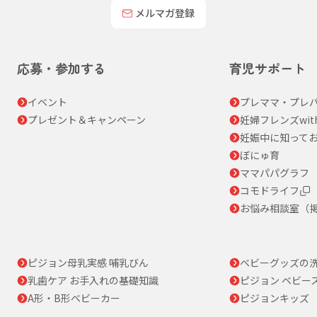
メルマガ登録
応募・参加する
育児サポート
イベント
プレママ・プレパ
プレゼント＆キャンペーン
妊婦フレンズwit
妊娠中に知って
ぼにゅ育
ママパパグラフ
コモドライフ
お悩み相談室（
ピジョン母乳実感 哺乳びん
ベビーグッズの
乳歯ケア お手入れの基礎知識
ピジョン ベビー
A形・B形ベビーカー
ピジョンキッズ