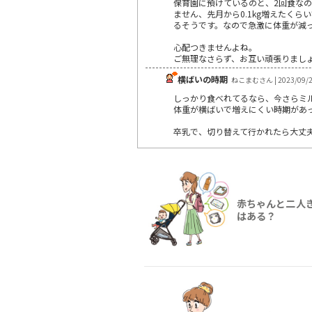
保育園に預けているのと、2回食な
ません、先月から0.1kg増えたく
るそうです。なので急激に体重が減っ
心配つきませんよね。
ご無理なさらず、お互い頑張りましょ(ง •̀
横ばいの時期
ねこまむさん | 2023/09/
しっかり食べれてるなら、今さらミ
体重が横ばいで増えにくい時期があ
卒乳で、切り替えて行かれたら大丈夫
赤ちゃんと二人
はある？