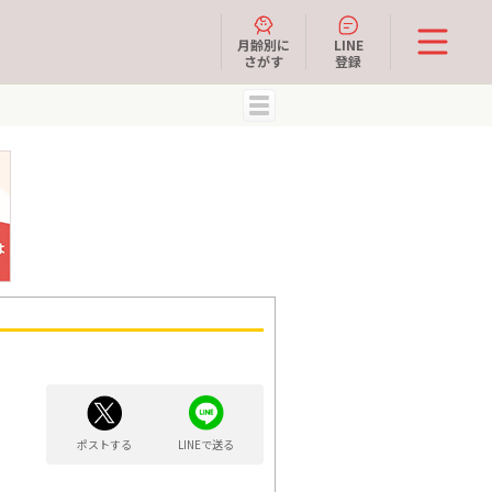
月齢別に
LINE
さがす
登録
MENU
ポストする
LINEで送る