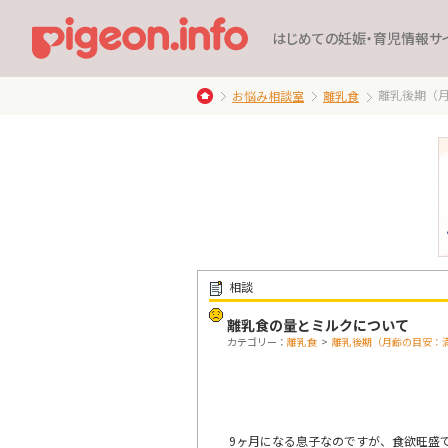
はじめての妊娠・育児情報サ
離乳後期（
お悩み相談室
離乳食
相談
離乳食の量とミルクについて
カテゴリー：
離乳食
>
離乳後期（月齢の目安：
9ヶ月になる息子なのですが、食欲旺盛で