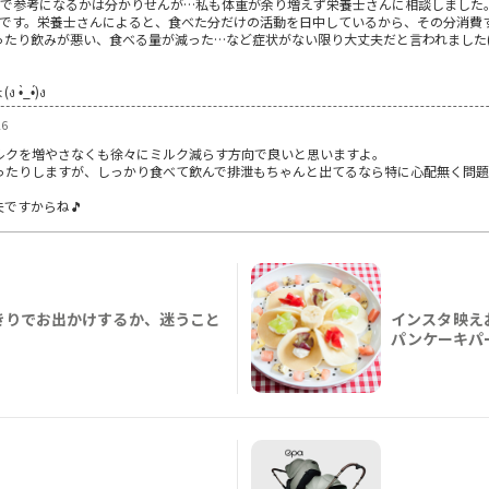
ので参考になるかは分かりせんが…私も体重が余り増えず栄養士さんに相談しました
らいです。栄養士さんによると、食べた分だけの活動を日中しているから、その分消
たり飲みが悪い、食べる量が減った…など症状がない限り大丈夫だと言われました(*^
_•́)ง
26
ルクを増やさなくも徐々にミルク減らす方向で良いと思いますよ。
ったりしますが、しっかり食べて飲んで排泄もちゃんと出てるなら特に心配無く問題
ですからね🎵
きりでお出かけするか、迷うこと
インスタ映え
パンケーキパ