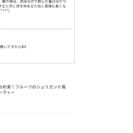
。娘の場合、完母なので飲んだ量は分かり
費すると共に体を休めるために昼寝も長くな
^*)
無いですからね❗
お約束！フルーツのシュリカンド風
ーティー