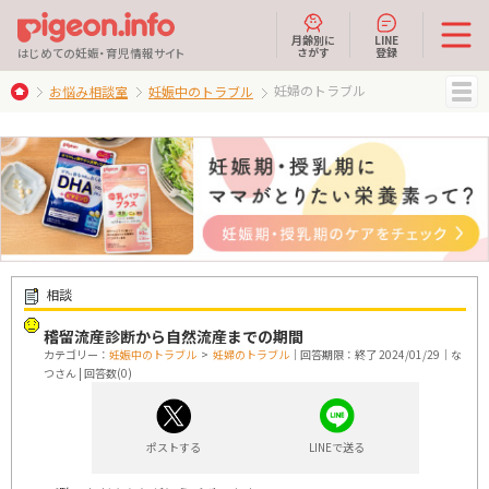
月齢別に
LINE
さがす
登録
はじめての妊娠・育児情報サイト
妊婦のトラブル
お悩み相談室
妊娠中のトラブル
MENU
相談
稽留流産診断から自然流産までの期間
カテゴリー：
妊娠中のトラブル
>
妊婦のトラブル
｜回答期限：終了 2024/01/29｜な
つさん | 回答数(0)
ポストする
LINEで送る