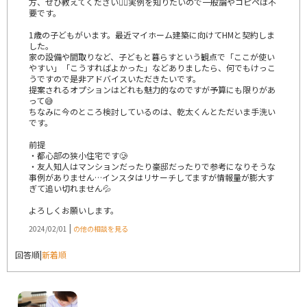
方、ぜひ教えてください🙇‍♀️実例を知りたいので一般論やコピペは不
要です。
1歳の子どもがいます。最近マイホーム建築に向けてHMと契約しま
した。
家の設備や間取りなど、子どもと暮らすという観点で「ここが使い
やすい」「こうすればよかった」などありましたら、何でもけっこ
うですので是非アドバイスいただきたいです。
提案されるオプションはどれも魅力的なのですが予算にも限りがあ
って😅
ちなみに今のところ検討しているのは、乾太くんとただいま手洗い
です。
前提
・都心部の狭小住宅です🥲
・友人知人はマンションだったり豪邸だったりで参考になりそうな
事例がありません…インスタはリサーチしてますが情報量が膨大す
ぎて追い切れません💦
よろしくお願いします。
|
2024/02/01
の他の相談を見る
回答順
|
新着順