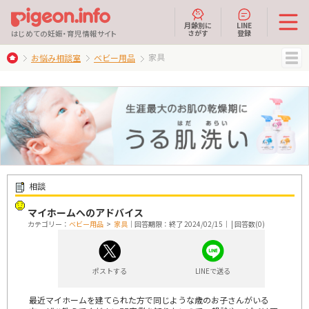
月齢別に
LINE
さがす
登録
はじめての妊娠・育児情報サイト
家具
お悩み相談室
ベビー用品
MENU
相談
マイホームへのアドバイス
カテゴリー：
ベビー用品
>
家具
｜回答期限：終了 2024/02/15｜ | 回答数(0)
ポストする
LINEで送る
最近マイホームを建てられた方で同じような歳のお子さんがいる