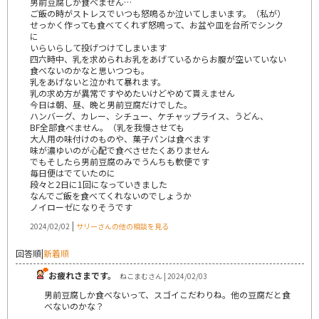
男前豆腐しか食べません…
ご飯の時がストレスでいつも怒鳴るか泣いてしまいます。（私が）
せっかく作っても食べてくれず怒鳴って、お盆や皿を台所でシンク
に
いらいらして投げつけてしまいます
四六時中、乳を求められお乳をあげているからお腹が空いていない
食べないのかなと思いつつも。
乳をあげないと泣かれて暴れます。
乳の求め方が異常ですやめたいけどやめて貰えません
今日は朝、昼、晩と男前豆腐だけでした。
ハンバーグ、カレー、シチュー、ケチャップライス、うどん、
BF全部食べません。（乳を我慢させても
大人用の味付けのものや、菓子パンは食べます
味が濃ゆいのが心配で食べさせたくありません
でもそしたら男前豆腐のみでうんちも軟便です
毎日便はでていたのに
段々と2日に1回になっていきました
なんでご飯を食べてくれないのでしょうか
ノイローゼになりそうです
|
2024/02/02
サリーさんの他の相談を見る
回答順
|
新着順
お疲れさまです。
ねこまむさん | 2024/02/03
男前豆腐しか食べないって、スゴイこだわりね。他の豆腐だと食
べないのかな？