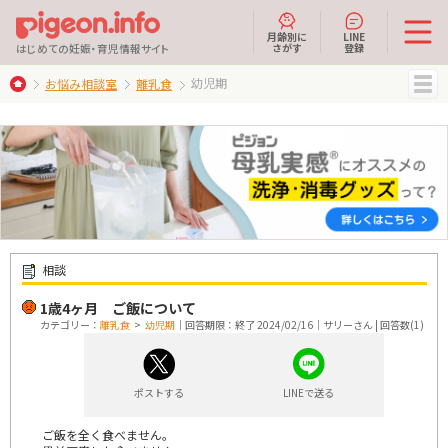
月齢別に
LINE
さがす
登録
はじめての妊娠・育児情報サイト
幼児期
お悩み相談室
離乳食
MENU
相談
1歳4ヶ月 ご飯について
カテゴリー：
離乳食
>
幼児期
｜回答期限：終了 2024/02/16｜サリーさん | 回答数(1)
ポストする
LINEで送る
ご飯を全く食べません。