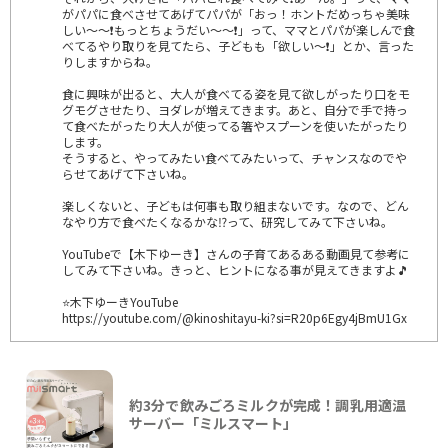
がパパに食べさせてあげてパパが「おっ！ホントだめっちゃ美味
しい～～❗もっとちょうだい～～❗」って、ママとパパが楽しんで食
べてるやり取りを見てたら、子どもも「欲しい～❗」とか、言った
りしますからね。
食に興味が出ると、大人が食べてる姿を見て欲しがったり口をモ
グモグさせたり、ヨダレが増えてきます。あと、自分で手で持っ
て食べたがったり大人が使ってる箸やスプーンを使いたがったり
します。
そうすると、やってみたい食べてみたいって、チャンスなのでや
らせてあげて下さいね。
楽しくないと、子どもは何事も取り組まないです。なので、どん
なやり方で食べたくなるかな⁉️って、研究してみて下さいね。
YouTubeで【木下ゆーき】さんの子育てあるある動画見て参考に
してみて下さいね。きっと、ヒントになる事が見えてきますよ🎵
⭐木下ゆーきYouTube
https://youtube.com/@kinoshitayu-ki?si=R20p6Egy4jBmU1Gx
約3分で飲みごろミルクが完成！調乳用適温
サーバー「ミルスマート」