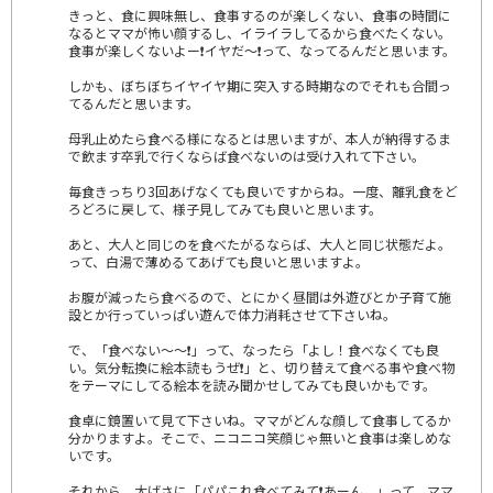
きっと、食に興味無し、食事するのが楽しくない、食事の時間に
なるとママが怖い顔するし、イライラしてるから食べたくない。
食事が楽しくないよー❗イヤだ～❗って、なってるんだと思います。
しかも、ぼちぼちイヤイヤ期に突入する時期なのでそれも合間っ
てるんだと思います。
母乳止めたら食べる様になるとは思いますが、本人が納得するま
で飲ます卒乳で行くならば食べないのは受け入れて下さい。
毎食きっちり3回あげなくても良いですからね。一度、離乳食をど
ろどろに戻して、様子見してみても良いと思います。
あと、大人と同じのを食べたがるならば、大人と同じ状態だよ。
って、白湯で薄めるてあげても良いと思いますよ。
お腹が減ったら食べるので、とにかく昼間は外遊びとか子育て施
設とか行っていっぱい遊んで体力消耗させて下さいね。
で、「食べない～～❗」って、なったら「よし！食べなくても良
い。気分転換に絵本読もうぜ❗」と、切り替えて食べる事や食べ物
をテーマにしてる絵本を読み聞かせしてみても良いかもです。
食卓に鏡置いて見て下さいね。ママがどんな顔して食事してるか
分かりますよ。そこで、ニコニコ笑顔じゃ無いと食事は楽しめな
いです。
それから、大げさに「パパこれ食べてみて❗あーん。」って、ママ