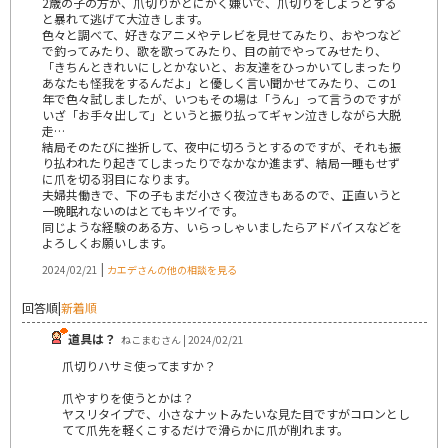
2歳の子の方が、爪切りがとにかく嫌いで、爪切りをしようとする
と暴れて逃げて大泣きします。
色々と調べて、好きなアニメやテレビを見せてみたり、おやつなど
で釣ってみたり、歌を歌ってみたり、目の前でやってみせたり、
「きちんときれいにしとかないと、お友達をひっかいてしまったり
あなたも怪我をするんだよ」と優しく言い聞かせてみたり、この1
年で色々試しましたが、いつもその場は「うん」って言うのですが
いざ「お手々出して」というと振り払ってギャン泣きしながら大脱
走…
結局そのたびに挫折して、夜中に切ろうとするのですが、それも振
り払われたり起きてしまったりでなかなか進まず、結局一睡もせず
に爪を切る羽目になります。
夫婦共働きで、下の子もまだ小さく夜泣きもあるので、正直いうと
一晩眠れないのはとてもキツイです。
同じような経験のある方、いらっしゃいましたらアドバイスなどを
よろしくお願いします。
|
2024/02/21
カエデさんの他の相談を見る
回答順
|
新着順
道具は？
ねこまむさん | 2024/02/21
爪切りハサミ使ってますか？
爪やすりを使うとかは？
ヤスリタイプで、小さなナットみたいな見た目ですがコロンとし
てて爪先を軽くこするだけで滑らかに爪が削れます。