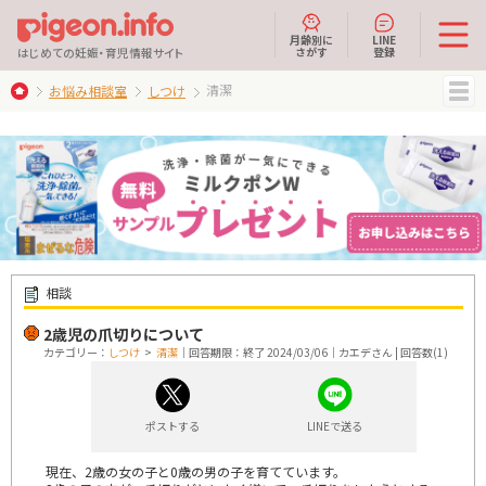
月齢別に
LINE
さがす
登録
はじめての妊娠・育児情報サイト
清潔
お悩み相談室
しつけ
MENU
相談
2歳児の爪切りについて
カテゴリー：
しつけ
>
清潔
｜回答期限：終了 2024/03/06｜カエデさん | 回答数(1)
ポストする
LINEで送る
現在、2歳の女の子と0歳の男の子を育てています。