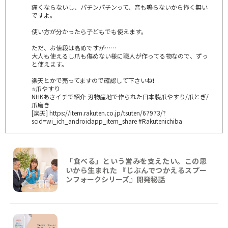
痛くならないし、パチンパチンって、音も鳴らないから怖く無い
ですよ。
使い方が分かったら子どもでも使えます。
ただ、お値段は高めですが……
大人も使えるし爪も傷めない様に職人が作ってる物なので、ずっ
と使えます。
楽天とかで売ってますので確認して下さいね❗
⭐爪やすり
NHKあさイチで紹介 刃物産地で作られた日本製爪やすり/爪とぎ/
爪磨き
[楽天] https://item.rakuten.co.jp/tsuten/67973/?
scid=wi_ich_androidapp_item_share #Rakutenichiba
「食べる」という営みを支えたい。この思
いから生まれた 『じぶんでつかえるスプー
ンフォークシリーズ』開発秘話