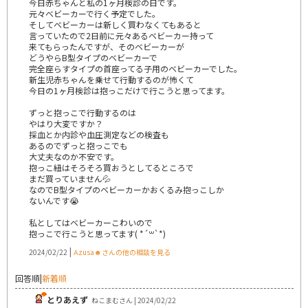
今日赤ちゃんと私の1ヶ月検診の日です。
元々ベビーカーで行く予定でした。
そしてベビーカーは新しく買わなくてもあると
言っていたので2日前に元々あるベビーカー持って
来てもらったんですが、そのベビーカーが
どうやらB型タイプのベビーカーで
完全座らすタイプの首座ってる子用のベビーカーでした。
新生児赤ちゃんを乗せて行動するのが怖くて
今日の1ヶ月検診は抱っこだけで行こうと思ってます。
ずっと抱っこで行動するのは
やはり大変ですか？
採血とか内診や血圧測定などの検査も
あるのでずっと抱っこでも
大丈夫なのか不安です。
抱っこ紐はそろそろ買おうとしてるところで
まだ買っていません💦
なのでB型タイプのベビーカーかおくるみ抱っこしか
ないんです😭
私としてはベビーカーこわいので
抱っこで行こうと思ってます( *´꒳`*)
|
2024/02/22
Αzusа☻さんの他の相談を見る
回答順
|
新着順
とりあえず
ねこまむさん | 2024/02/22