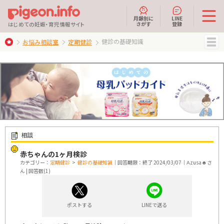
月齢別に
LINE
さがす
登録
はじめての妊娠・育児情報サイト
健診の基礎知識
お悩み相談室
定期健診
MENU
相談
赤ちゃんの1ヶ月検診
カテゴリー：
定期健診
>
健診の基礎知識
｜回答期限：終了 2024/03/07｜Αzusа☻さ
ん | 回答数(1)
ポストする
LINEで送る