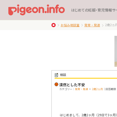
はじめての妊娠・育児情報サ
2歳2ヵ
お悩み相談室
発育・発達
相談
漠然とした不安
カテゴリー：
発育・発達
>
2歳2ヵ月
｜回答期限：終
はじめまして、2歳2ヶ月（29日で3ヶ