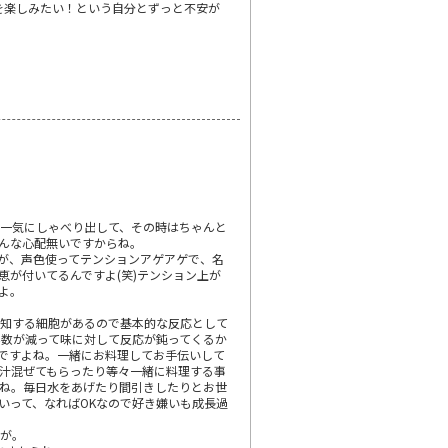
を楽しみたい！という自分とずっと不安が
て一気にしゃべり出して、その時はちゃんと
んな心配無いですからね。
が、声色使ってテンションアゲアゲで、名
が付いてるんですよ(笑)テンション上が
よ。
感知する細胞があるので基本的な反応として
数が減って味に対して反応が鈍ってくるか
ですよね。一緒にお料理してお手伝いして
汁混ぜてもらったり等々一緒に料理する事
ね。毎日水をあげたり間引きしたりとお世
いって、なればOKなので好き嫌いも成長過
すが。