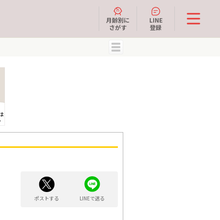
月齢別に
LINE
さがす
登録
MENU
ポストする
LINEで送る