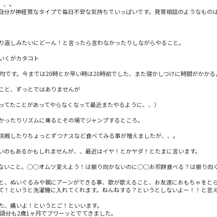
、、。
自分が神経質なタイプで毎日不安な気持ちでいっぱいです。発育相談のようなもの
り返しみたいにどーん！と言ったら言わなかったりしながらやること。
いくがカタコト
均です。今までは20時とか早い時は20時前でした、また寝かしつけに時間がかかるよ
こと、ずっとではありませんが
ってたことがあってやらなくなって最近またやるように、、）
かったりリズムに乗るとその場でジャンプするところ。
挑戦したりちょっとずつナスなど食べてみる事が増えましたが、、。
いのもあるかもしれませんが、、最近はイヤ！とかヤダ！とたまに言います。
ないこと。◯◯オムツ変えよう！は振り向かないのに◯◯お煎餅食べる？は振り向
と、ぬいぐるみや親にアーンができる事、歌が歌えること、お友達におもちゃをと
て！というと洗濯機に入れてくれます。ねんねする？というとしないよー！！と言
た、痛いよ！というとご！といいます。
語分も2歳1ヶ月でブワーッとでてきました。