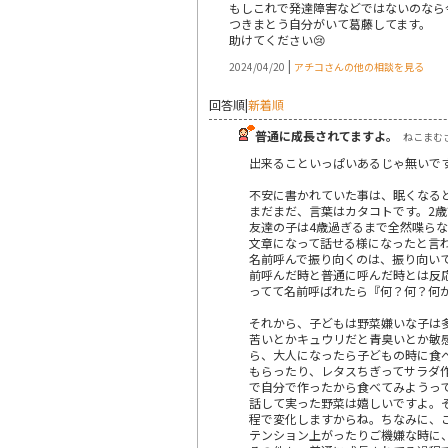
もしこれで発達障害などではないのなら
つきまとう自分がいて葛藤してます。
助けてください😢
|
2024/04/20
アチコさんの他の相談を見る
回答順
|
新着順
普通に成長されてますよ。
ねこまむさん
出来ることいっぱいあるじゃ無いです
不安に書かれていた事は、眠くなる
まだまだ、言葉はカタコトです。2
友達の子は4歳過ぎるまで全然喋ら
文章になって話せる様になったと言
名前呼んで振り向くのは、振り向い
前呼んだ時と普通に呼んだ時とは反
ってて名前呼ばれたら『何？何？何
それから、子どもは野菜嫌いな子は
苦いとかキュウリだと青臭いとか敏
ら、大人になったら子どもの時に食
もらったり、レタスちぎってサラダ
で自分で作ったから食べてみようっ
話して実った野菜は嬉しいですよ。
程で変化しますからね。ちなみに、
テンション上がったりご機嫌な時に