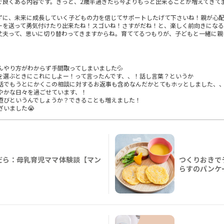
で良くある内容です。きっと、2歳半過ぎたら今よりもっと出来ることが増えてきて
ずに、未来に成長していく子どもの力を信じてサポートしたげて下さいね！親が心
ーを送って勇気付けたり出来たね！スゴいね！さすがだね！と、楽しく前向きにな
丈夫って、思いに切り替わってきますからね。育ててるつもりが、子どもと一緒に親
んやり方がわからず手間取ってしまいました💦
を選ぶときにこれにしよー！って言ったんです、、！話し言葉？というか
話でもうとにかくこの相談に対するお返事も含めなんだかとてもホッとしました、
やかな日々を過ごせています、！
遊びというんでしょうか？できることも増えました！
いました😭
だら：母乳育児ママ体験談【マン
つくりおきで
らすのパンケ