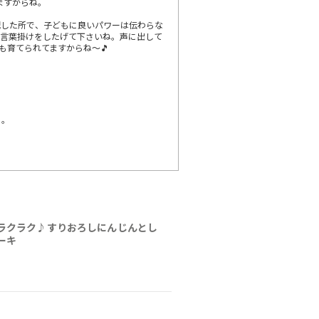
ますからね。
配した所で、子どもに良いパワーは伝わらな
る言葉掛けをしたげて下さいね。声に出して
も育てられてますからね～🎵
、。
ラクラク♪すりおろしにんじんとし
ーキ