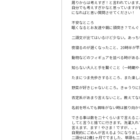
周りからは考えすぎ！と言われています
自分でも考えすぎかなと思っていますが
になればと思い質問させてください！
不安なところ
眠くなるとお友達や親に頭突き？でんぐ
二語文が出てはいるけど少ない。あっち
夜寝るのが遅くなったこと、20時半が平
動物などのフィギュアを並べる時がある
知らない大人と手を繋ぐこと（一時期や
たまにつま先歩きするところ、また楽し
野菜が好きじゃないところ。きゅうりに
否定系があまり言えないこと。教えてな
名前を呼んでも興味がない時は振り向か
できる事は数を二十くらいまで言えるこ
してと言うと捨てに行きます。洗濯入れ
言えます、ます！やさま！ですが、、。
自発的にごめんが言えるようになりまし
二語分は2歳1ヶ月ででました、単語も二