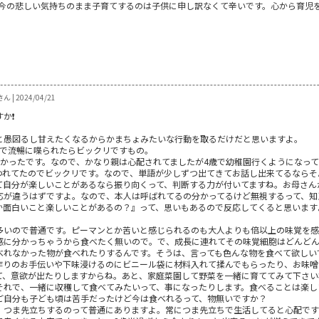
今の悲しい気持ちのまま子育てするのは子供に申し訳なくて辛いです。心から育児
 | 2024/04/21
か❗
と愚図るし甘えたくなるからかまちょみたいな行動を取るだけだと思いますよ。
歳で流暢に喋られたらビックリですもの。
なかったです。なので、かなり親は心配されてましたが4歳で幼稚園行くようになっ
われてたのでビックリです。なので、単語が少しずつ出てきてお話し出来てるならそ
て自分が楽しいことがあるなら振り向くって、判断する力が付いてますね。お母さん
応が違うはずですよ。なので、本人は呼ばれてるの分かってるけど無視するって、知恵
か面白いこと楽しいことがあるの？』って、思いもあるので反応してくると思います
多いので普通です。ピーマンとか苦いと感じられるのも大人よりも倍以上の味覚を
感に分かっちゃうから食べたく無いので。で、成長に連れてその味覚細胞はどんどん
べれなかった物が食べれたりするんです。そうは、言っても色んな物を食べて欲しい
作りのお手伝いや下味浸けるのにビニール袋に材料入れて揉んでもらったり、お味噌
て、意欲が出たりしますからね。あと、家庭菜園して野菜を一緒に育ててみて下さい
それで、一緒に収穫して食べてみたいって、事になったりします。食べることは楽し
ご自分も子ども頃は苦手だったけど今は食べれるって、物無いですか？
、つま先立ちするのって普通にありますよ。常につま先立ちで生活してると心配で