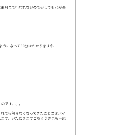
は来月まで行われないので少しでも心が楽
うになって30分はかかります💦
くのです、、。
られても怒らなくなってきたことゴミポイ
えます、いただきますごちそうさまも一応