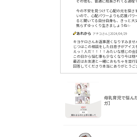
その他も、普通に成長されてる過程
今の不安を見つけて心配の元を探さ
いので、心配パワーよりも応援パワ
ると聞いてる自分自身も、きっと大
焦らずゆっくり生きましょうね✨
あれから
アチコさん | 2024/04/29
キヨケロさんお返事遅くなりすみませ
じつはこの相談をした日息子がアイス
えっ！人だ！！！！みたいな感じの会
この日から悩む事も少なくなり今は穏
最近はお友達と一緒におもちゃを並行
回答してくださり本当にありがとうござ
母乳育児で悩ん
ガ】