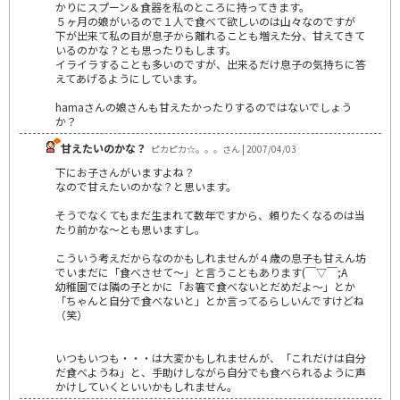
かりにスプーン＆食器を私のところに持ってきます。
５ヶ月の娘がいるので１人で食べて欲しいのは山々なのですが
下が出来て私の目が息子から離れることも増えた分、甘えてきて
いるのかな？とも思ったりもします。
イライラすることも多いのですが、出来るだけ息子の気持ちに答
えてあげるようにしています。
hamaさんの娘さんも甘えたかったりするのではないでしょう
か？
甘えたいのかな？
ピカピカ☆。。。さん | 2007/04/03
下にお子さんがいますよね？
なので甘えたいのかな？と思います。
そうでなくてもまだ生まれて数年ですから、頼りたくなるのは当
たり前かな～とも思いますし。
こういう考えだからなのかもしれませんが４歳の息子も甘えん坊
でいまだに「食べさせて～」と言うこともあります(￣▽￣;A
幼稚園では隣の子とかに「お箸で食べないとだめだよ～」とか
「ちゃんと自分で食べないと」とか言ってるらしいんですけどね
（笑）
いつもいつも・・・は大変かもしれませんが、「これだけは自分
だ食べようね」と、手助けしながら自分でも食べられるように声
かけしていくといいかもしれません。