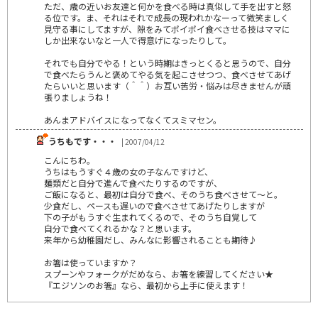
ただ、歳の近いお友達と何かを食べる時は真似して手を出すと怒
る位です。ま、それはそれで成長の現われかなーって微笑ましく
見守る事にしてますが、隙をみてポイポイ食べさせる技はママに
しか出来ないなと一人で得意げになったりして。
それでも自分でやる！という時期はきっとくると思うので、自分
で食べたらうんと褒めてやる気を起こさせつつ、食べさせてあげ
たらいいと思います（＾＾）お互い苦労・悩みは尽きませんが頑
張りましょうね！
あんまアドバイスになってなくてスミマセン。
うちもです・・・
| 2007/04/12
こんにちわ。
うちはもうすぐ４歳の女の子なんですけど、
麺類だと自分で進んで食べたりするのですが、
ご飯になると、最初は自分で食べ、そのうち食べさせて～と。
少食だし、ペースも遅いので食べさせてあげたりしますが
下の子がもうすぐ生まれてくるので、そのうち自覚して
自分で食べてくれるかな？と思います。
来年から幼稚園だし、みんなに影響されることも期待♪
お箸は使っていますか？
スプーンやフォークがだめなら、お箸を練習してください★
『エジソンのお箸』なら、最初から上手に使えます！