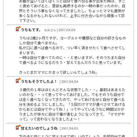
お腹が空いてぱくぱくっと自分で食べ切る事が出来た時は、すご
く褒めてあげると、意欲も再燃するのか一時の事だったのか、自
然とそういう事もなくなってきましたし、ちょっとママも面倒が
多くなるかもしれないけれど、上手に付き合いながら頑張って診
て下さい。
うちもです。
なおさん | 2007/04/04
うちは2歳2ヶ月ですが、ヨーグルトや麺類など自分の好きなもの
しか自分で食べません。
私が口に運べば食べるので、つい早く済ませたくて食べさせてし
まいます。
一時は自分で食べてたのに・・と思いますが、そのうちまた自分
で食べるようになるだろう・甘えてるんだろうと思っています。
きっとまだママにかまって欲しいんでしょうね。
うちもそうでしたよ！
| 2007/04/04
３歳代の１年はほとんどそんな状態でした・・。最初はあまえた
いのかな・・って思ってやってあげました。でもそのうち自分で
は全く食べなくなってきたので、やってあげる分と自分で食べる
分を決めるようにしました。「５回だけママが食べさせてあげる
からあとは自分でやってね！」ってやっているうちに時間はかか
りましたが徐々に自分で箸が進むようになってきて、「ママがや
って」って言わなくなりましたよ～！
甘えたいのでしょうね
| 2007/04/05
下の子と同じように甘えさせて欲しいのでしょう。全部自分で食