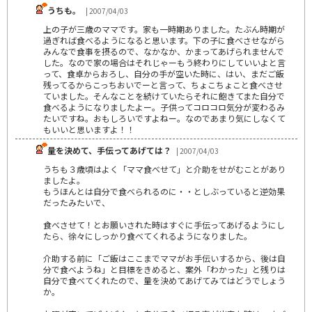
うちも。
| 2007/04/03
上の子が三歳のママです。家も一時期ありました。たぶん時期が
過ぎれば食べるようになると思います。下の子に食べさせながら
みんなで食事を摂るので、なかなか、かまってあげられませんで
した。なので家の場合はそれじゃーもう終わりにしていいよと言
って、食卓からおろし、自分の手が空いた時に、はい、まだご飯
残ってるからこっちおいでーと言って、ちょこちょこと食べさせ
ていました。そんなことを続けていたらそれに飽きてまた自分で
食べるようになりましたよー。子供ってコロコロ気分が変わるみ
たいですね。おもしろいですよねー。なのであまり気にしなくて
もいいと思いますよ！！
量を決めて、手伝ってあげては？
| 2007/04/03
うちも３歳頃はよく「ママ食べせて」と介助をせがむことがあり
ましたよ。
もうほんとは自分で食べられるのに・・としぶっていると逆効果
だったみたいで、
食べさせて！とお願いされた時はすぐに手伝ってあげるようにし
たら、徐々にしっかり食べてくれるようになりました。
介助する前に「ご飯はここまでママがお手伝いするから、後は自
分で食べようね」と目標をきめると、案外「わかった」と残りは
自分で食べてくれたので、量を決めてあげてみてはどうでしょう
か。