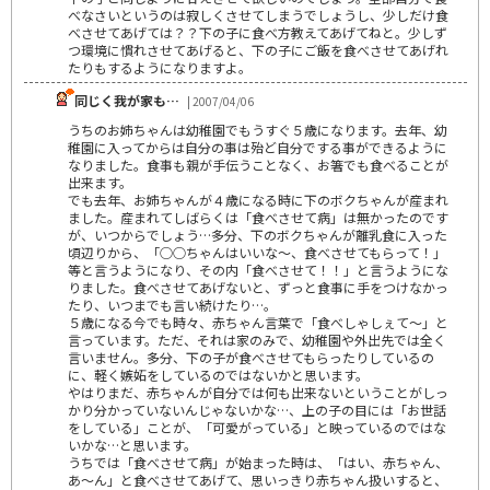
べなさいというのは寂しくさせてしまうでしょうし、少しだけ食
べさせてあげては？？下の子に食べ方教えてあげてねと。少しず
つ環境に慣れさせてあげると、下の子にご飯を食べさせてあげれ
たりもするようになりますよ。
同じく我が家も…
| 2007/04/06
うちのお姉ちゃんは幼稚園でもうすぐ５歳になります。去年、幼
稚園に入ってからは自分の事は殆ど自分でする事ができるように
なりました。食事も親が手伝うことなく、お箸でも食べることが
出来ます。
でも去年、お姉ちゃんが４歳になる時に下のボクちゃんが産まれ
ました。産まれてしばらくは「食べさせて病」は無かったのです
が、いつからでしょう…多分、下のボクちゃんが離乳食に入った
頃辺りから、「○○ちゃんはいいな～、食べさせてもらって！」
等と言うようになり、その内「食べさせて！！」と言うようにな
りました。食べさせてあげないと、ずっと食事に手をつけなかっ
たり、いつまでも言い続けたり…。
５歳になる今でも時々、赤ちゃん言葉で「食べしゃしぇて～」と
言っています。ただ、それは家のみで、幼稚園や外出先では全く
言いません。多分、下の子が食べさせてもらったりしているの
に、軽く嫉妬をしているのではないかと思います。
やはりまだ、赤ちゃんが自分では何も出来ないということがしっ
かり分かっていないんじゃないかな…、上の子の目には「お世話
をしている」ことが、「可愛がっている」と映っているのではな
いかな…と思います。
うちでは「食べさせて病」が始まった時は、「はい、赤ちゃん、
あ～ん」と食べさせてあげて、思いっきり赤ちゃん扱いすると、