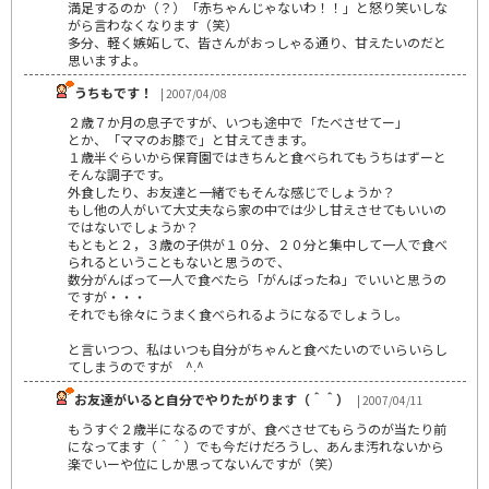
満足するのか（？）「赤ちゃんじゃないわ！！」と怒り笑いしな
がら言わなくなります（笑）
多分、軽く嫉妬して、皆さんがおっしゃる通り、甘えたいのだと
思いますよ。
うちもです！
| 2007/04/08
２歳７か月の息子ですが、いつも途中で「たべさせてー」
とか、「ママのお膝で」と甘えてきます。
１歳半ぐらいから保育園ではきちんと食べられてもうちはずーと
そんな調子です。
外食したり、お友達と一緒でもそんな感じでしょうか？
もし他の人がいて大丈夫なら家の中では少し甘えさせてもいいの
ではないでしょうか？
もともと２，３歳の子供が１０分、２０分と集中して一人で食べ
られるということもないと思うので、
数分がんばって一人で食べたら「がんばったね」でいいと思うの
ですが・・・
それでも徐々にうまく食べられるようになるでしょうし。
と言いつつ、私はいつも自分がちゃんと食べたいのでいらいらし
てしまうのですが ^.^
お友達がいると自分でやりたがります（＾＾）
| 2007/04/11
もうすぐ２歳半になるのですが、食べさせてもらうのが当たり前
になってます（＾＾）でも今だけだろうし、あんま汚れないから
楽でいーや位にしか思ってないんですが（笑）