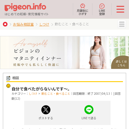
月齢別に
LINE
さがす
登録
はじめての妊娠・育児情報サイト
飲むこと・食べること
お悩み相談室
しつけ
MENU
相談
自分で食べたがらないんです～。
カテゴリー：
しつけ
>
飲むこと・食べること
｜回答期限：終了 2007/04/13｜ | 回答
数(12)
ポストする
LINEで送る