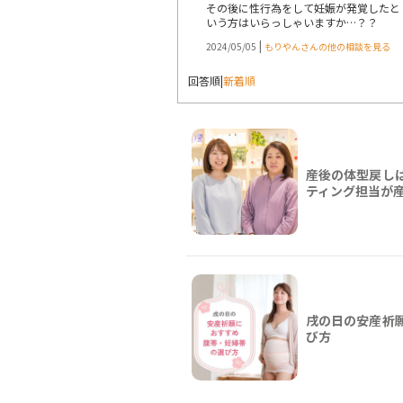
その後に性行為をして妊娠が発覚したと
いう方はいらっしゃいますか…？？
|
2024/05/05
もりやんさんの他の相談を見る
回答順
|
新着順
産後の体型戻し
ティング担当が
戌の日の安産祈
び方