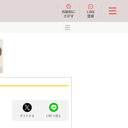
月齢別に
LINE
さがす
登録
MENU
ポストする
LINEで送る