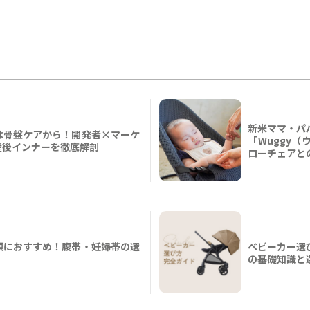
新米ママ・パ
は骨盤ケアから！開発者×マーケ
「Wuggy
産後インナーを徹底解剖
ローチェアと
願におすすめ！腹帯・妊婦帯の選
ベビーカー選
の基礎知識と