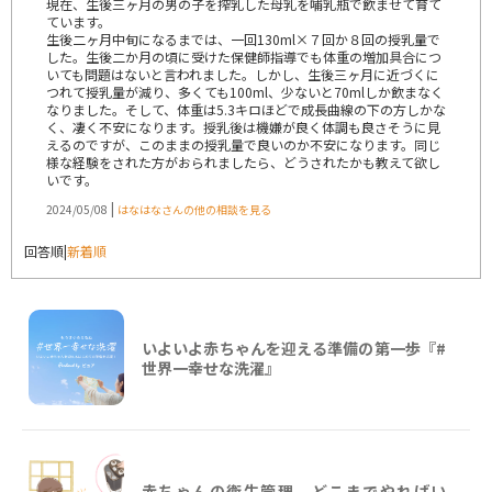
現在、生後三ヶ月の男の子を搾乳した母乳を哺乳瓶で飲ませて育て
ています。
生後二ヶ月中旬になるまでは、一回130ml×７回か８回の授乳量で
した。生後二か月の頃に受けた保健師指導でも体重の増加具合につ
いても問題はないと言われました。しかし、生後三ヶ月に近づくに
つれて授乳量が減り、多くても100ml、少ないと70mlしか飲まなく
なりました。そして、体重は5.3キロほどで成長曲線の下の方しかな
く、凄く不安になります。授乳後は機嫌が良く体調も良さそうに見
えるのですが、このままの授乳量で良いのか不安になります。同じ
様な経験をされた方がおられましたら、どうされたかも教えて欲し
いです。
|
2024/05/08
はなはなさんの他の相談を見る
回答順
|
新着順
いよいよ赤ちゃんを迎える準備の第一歩『#
世界一幸せな洗濯』
赤ちゃんの衛生管理、どこまでやればい