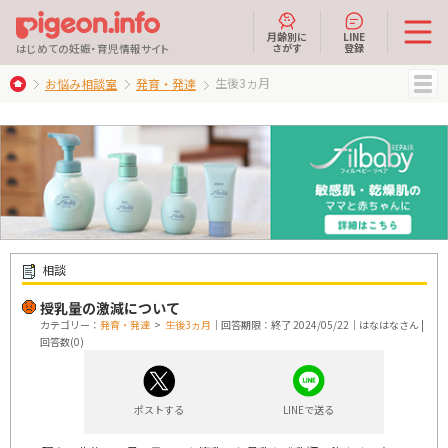
月齢別に
LINE
さがす
登録
はじめての妊娠・育児情報サイト
生後3ヵ月
お悩み相談室
発育・発達
MENU
相談
授乳量の激減について
カテゴリー：
発育・発達
>
生後3ヵ月
｜回答期限：終了 2024/05/22｜はなはなさん |
回答数(0)
ポストする
LINEで送る