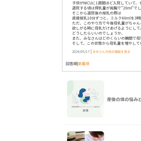
子供がNICUに1週間ほど入院していて
退院する頃は搾乳量が両胸で"20ml"で
そこから退院後の授乳の際は
直接授乳10分ずつと、ミルク60mlを3
ただ、このやり方で今後母乳量がちゃん
欲しがる時に母乳だけあげるようにして
どうしたらいいのでしょうか、
また、みなさんはどのくらいの期間で母
そして、この状態から母乳量を増やして
|
2024/05/17
まゆさんの他の相談を見る
回答順
|
新着順
産後の体の悩み