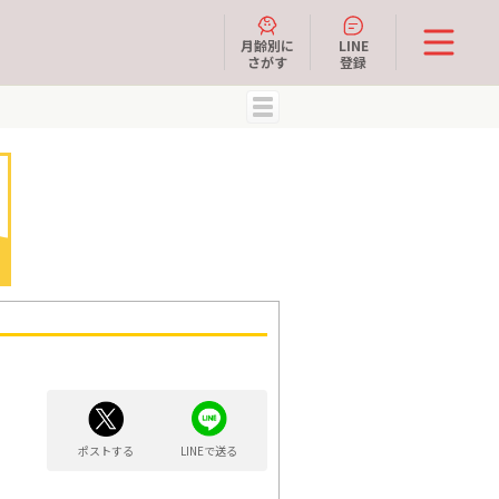
月齢別に
LINE
さがす
登録
MENU
ポストする
LINEで送る