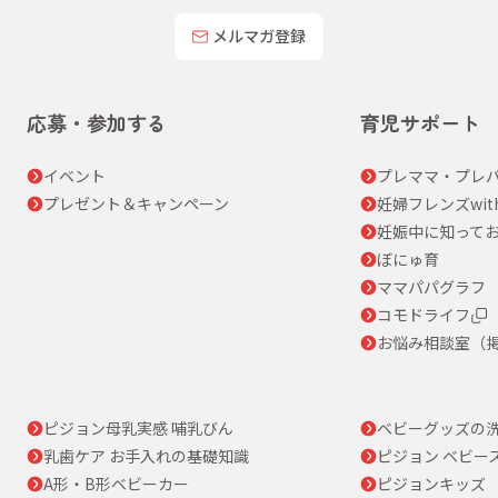
メルマガ登録
応募・参加する
育児サポート
イベント
プレママ・プレパ
プレゼント＆キャンペーン
妊婦フレンズwit
妊娠中に知って
ぼにゅ育
ママパパグラフ
コモドライフ
お悩み相談室（
ピジョン母乳実感 哺乳びん
ベビーグッズの
乳歯ケア お手入れの基礎知識
ピジョン ベビー
A形・B形ベビーカー
ピジョンキッズ