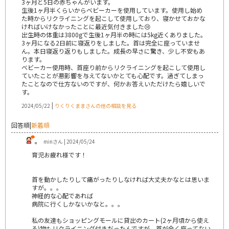
3ヶ月と5日の赤ちゃんがいます。
生後1ヶ月半くらいからベビーカーを使用しています。使用し始め
た時からリクライニングを起こして使用しており、寝かせておかな
ければいけなかったことに最近気付きました😢
出生時の体重は3800gで生後1ヶ月半の時には5kg近くありました。
3ヶ月になる2日前に寝返りをしました。首は完全に座っていませ
ん。本日寝返り返りもしました。成長の早さに驚き、少し不安もあ
ります。
ベビーカー使用時、首座り前からリクライニングを起こして使用し
ていたことが悪影響を与えてないかとても心配です。過ぎてしまっ
たことなので仕方ないのですが、何かお答えいただけたら嬉しいで
す。
|
2024/05/22
りくりくままさんの他の相談を見る
回答順
|
新着順
。
minさん | 2024/05/24
育児お疲れ様です！
首を動かしたりして痛がったりしなければ大丈夫かなとは思いま
すが。。。
神経的な心配であれば
病院に行くしかないかなと。。。
私の友達もショッピングモールに貸出のカート(2ヶ月頃から使え
る)物もリクライニング付きだったんですが、首が全く座ってない