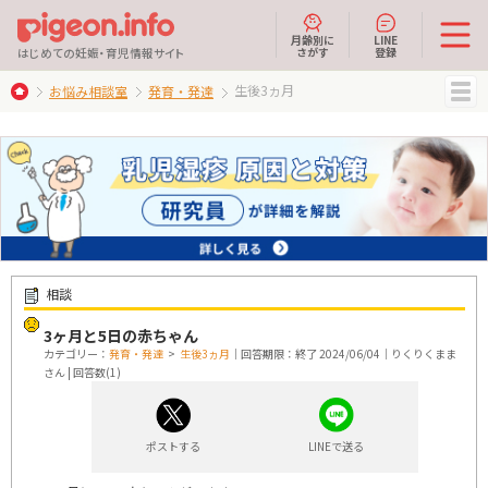
月齢別に
LINE
さがす
登録
はじめての妊娠・育児情報サイト
生後3ヵ月
お悩み相談室
発育・発達
MENU
相談
3ヶ月と5日の赤ちゃん
カテゴリー：
発育・発達
>
生後3ヵ月
｜回答期限：終了 2024/06/04｜りくりくまま
さん | 回答数(1)
ポストする
LINEで送る