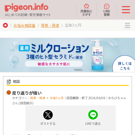
月齢別に
LINE
さがす
登録
はじめての妊娠・育児情報サイト
生後3ヵ月
お悩み相談室
発育・発達
MENU
相談
反り返りが強い
カテゴリー：
発育・発達
>
生後3ヵ月
｜回答期限：終了 2024/06/06｜おちびちゃん
さん | 回答数(0)
ポストする
LINEで送る