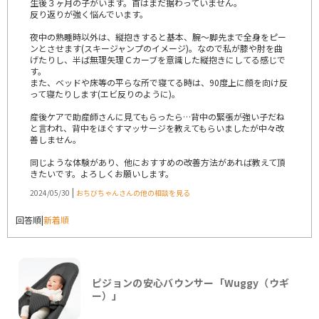
生後３ヶ月の子がいます。首はまだ据わっていません。
反り返りが強く悩んでいます。
夜中の熟睡時以外は、縦抱きすると基本、腕〜脚先まで全身をピー
ンとさせます(スキージャンプのイメージ)。なので私が膝や肘を曲
げたりし、半ば無理矢理Ｃカーブを意識した縦抱きにしてる感じで
す。
また、ベッドや床等の平らな所で寝てる時は、90度上に顔を向け反
って寝たりします(エビ反りのように)。
産後ケアで助産師さんに見てもらったら…背中の緊張が強い子だね
と言われ、背中をほぐすマッサージを教えてもらいましたが中々改
善しません。
同じような体験があり、他におすすめの改善方法があれば教えて頂
きたいです。よろしくお願いします。
|
2024/05/30
おちびちゃんさんの他の相談を見る
回答順
|
新着順
ピジョンの安心バウンサー「Wuggy（ウギ
ー）」