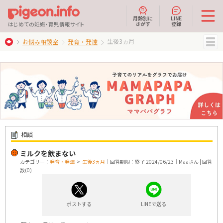
月齢別に
LINE
さがす
登録
はじめての妊娠・育児情報サイト
生後3ヵ月
お悩み相談室
発育・発達
MENU
相談
ミルクを飲まない
カテゴリー：
発育・発達
>
生後3ヵ月
｜回答期限：終了 2024/06/23｜Maaさん | 回答
数(0)
ポストする
LINEで送る