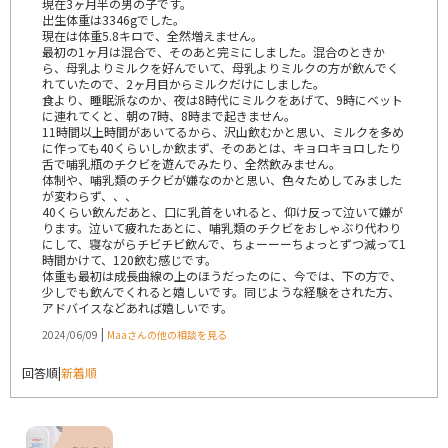
現在3ヶ月半の男の子です。
出生体重は3346gでした。
現在は体重5.8キロで、全然増えません。
最初の1ヶ月は混合で、そのあと完ミにしました。混合のときか
ら、母乳よりミルクを好んでいて、母乳よりミルクの方が飲んでく
れていたので、2ヶ月目からミルクだけにしました。
食より、睡眠派なのか、夜は8時代にミルクをあげて、9時にベット
に連れてくと、朝の7時、8時まで起きません。
11時間以上時間があいてるから、沢山飲むかと思い、ミルクを多め
に作っても40くらいしか飲まず、そのあとは、キョロキョロしたり
舌で哺乳瓶のチクビを遊んでみたり、全然飲みません。
体制や、哺乳類のチクビが嫌なのかと思い、色々ためしてみました
が変わらず、、、
40くらい飲んだあと、口に乳首をいれると、仰け反って泣いて嫌が
ります。泣いて疲れたあとに、哺乳類のチクビをおしゃぶり代わり
にして、寝ながらチビチビ飲んで、ちょーーーちょっとずつ減って1
時間かけて、120飲む感じです。
体重も最初は成長曲線の上のほうだったのに、今では、下の方で、
少しでも飲んでくれると嬉しいです。同じような経験をされた方、
アドバイスなどあれば嬉しいです。
|
2024/06/09
Maaさんの他の相談を見る
回答順
|
新着順