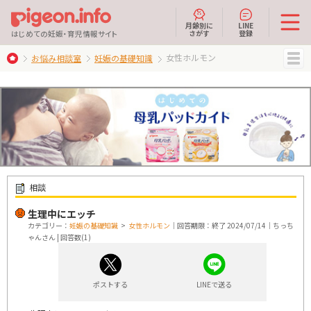
月齢別に
LINE
さがす
登録
はじめての妊娠・育児情報サイト
女性ホルモン
お悩み相談室
妊娠の基礎知識
MENU
相談
生理中にエッチ
カテゴリー：
妊娠の基礎知識
>
女性ホルモン
｜回答期限：終了 2024/07/14｜ちっち
ゃんさん | 回答数(1)
ポストする
LINEで送る