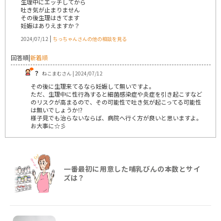
生理中にエッチしてから
吐き気が止まりません
その後生理はきてます
妊娠はありえますか？
|
2024/07/12
ちっちゃんさんの他の相談を見る
回答順
|
新着順
？
ねこまむさん | 2024/07/12
その後に生理来てるなら妊娠して無いですよ。
ただ、生理中に性行為すると細菌感染症や炎症を引き起こすなど
のリスクが高まるので、その可能性で吐き気が起こってる可能性
は無いでしょうか⁉️
様子見でも治らないならば、病院へ行く方が良いと思いますよ。
お大事に☆彡
一番最初に用意した哺乳びんの本数とサイ
ズは？