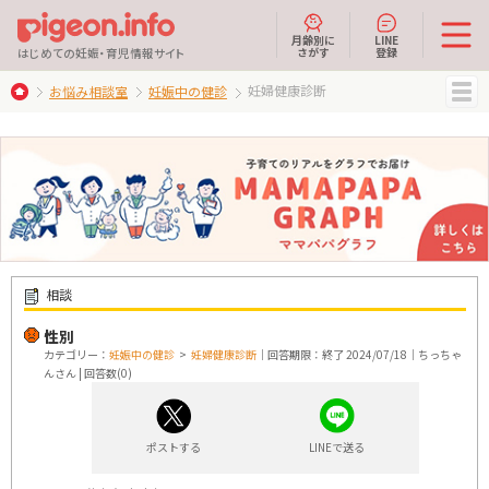
月齢別に
LINE
さがす
登録
はじめての妊娠・育児情報サイト
妊婦健康診断
お悩み相談室
妊娠中の健診
MENU
相談
性別
カテゴリー：
妊娠中の健診
>
妊婦健康診断
｜回答期限：終了 2024/07/18｜ちっちゃ
んさん | 回答数(0)
ポストする
LINEで送る