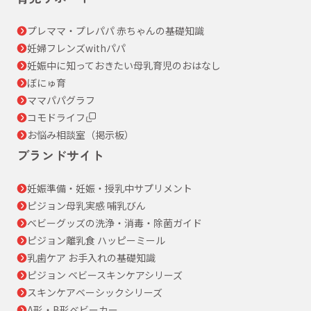
プレママ・プレパパ 赤ちゃんの基礎知識
妊婦フレンズwithパパ
妊娠中に知っておきたい母乳育児のおはなし
ぼにゅ育
ママパパグラフ
コモドライフ
お悩み相談室（掲示板）
ブランドサイト
妊娠準備・妊娠・授乳中サプリメント
ピジョン母乳実感 哺乳びん
ベビーグッズの洗浄・消毒・除菌ガイド
ピジョン離乳食 ハッピーミール
乳歯ケア お手入れの基礎知識
ピジョン ベビースキンケアシリーズ
スキンケアベーシックシリーズ
A形・B形ベビーカー