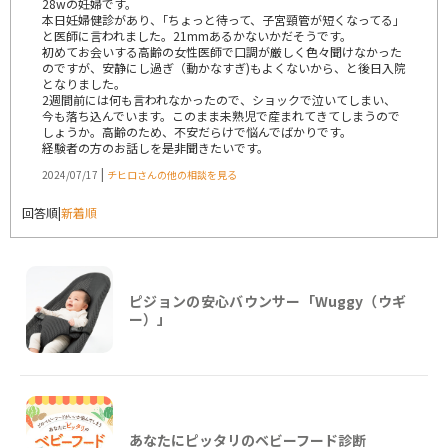
28wの妊婦です。
本日妊婦健診があり、｢ちょっと待って、子宮頸管が短くなってる｣
と医師に言われました。21mmあるかないかだそうです。
初めてお会いする高齢の女性医師で口調が厳しく色々聞けなかった
のですが、安静にし過ぎ（動かなすぎ)もよくないから、と後日入院
となりました。
2週間前には何も言われなかったので、ショックで泣いてしまい、
今も落ち込んでいます。このまま未熟児で産まれてきてしまうので
しょうか。高齢のため、不安だらけで悩んでばかりです。
経験者の方のお話しを是非聞きたいです。
|
2024/07/17
チヒロさんの他の相談を見る
回答順
|
新着順
ピジョンの安心バウンサー「Wuggy（ウギ
ー）」
あなたにピッタリのベビーフード診断