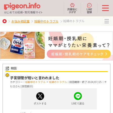
月齢別に
LINE
さがす
登録
はじめての妊娠・育児情報サイト
妊婦のトラブル
お悩み相談室
妊娠中のトラブル
MENU
相談
子宮頸管が短いと言われました
カテゴリー：
妊娠中のトラブル
>
妊婦のトラブル
｜回答期限：終了 2024/07/25｜チ
ヒロさん | 回答数(0)
ポストする
LINEで送る