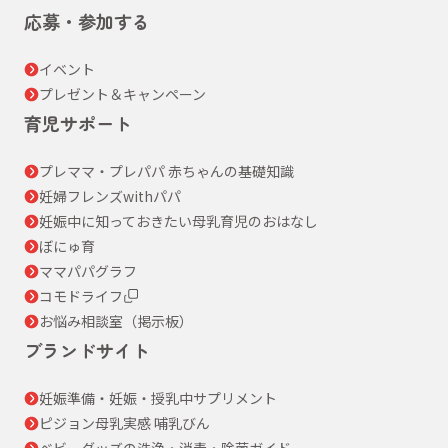
応募・参加する
イベント
プレゼント＆キャンペーン
育児サポート
プレママ・プレパパ 赤ちゃんの基礎知識
妊婦フレンズwithパパ
妊娠中に知っておきたい母乳育児のおはなし
ぼにゅ育
ママパパグラフ
コモドライフ
お悩み相談室（掲示板）
ブランドサイト
妊娠準備・妊娠・授乳中サプリメント
ピジョン母乳実感 哺乳びん
ベビーグッズの洗浄・消毒・除菌ガイド