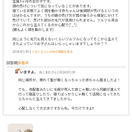
生後3ヶ月の女の子です。
頭の禿げについて気になっていることがあります。
寝ている状態でよく頭を動かす赤ちゃんは後頭部が禿げるというの
は分かるんですが、うちの娘の禿げ方が耳の後ろから襟足にかけて
禿げていて、禿げた部分の毛穴が見受けられません。ツルツル具合
からこれから生えてくるのか心配で(*_*)
(娘もよく頭を動かします)
同じように毛穴も見えないくらいツルツルになってそこから生えて
きたよっていうお子さんはいらっしゃいますでしょうか？？
|
2024/07/30
ぐるぐるさんの他の相談を見る
回答順
|
新着順
いますよ。
ねこまむさん | 2024/07/30
同じ場所が、擦れて髪が無くなっちゃった赤ちゃん居ましたよ！
でも、年配者みたいに毛根が死んだ訳じゃ無いから月齢が進んで
行って寝返りしたり、寝てばっかりじゃ無くて活発になってきた
らちゃんと生えてきてましたから。
心配しなくて大丈夫ですからね。今だけですよ❗