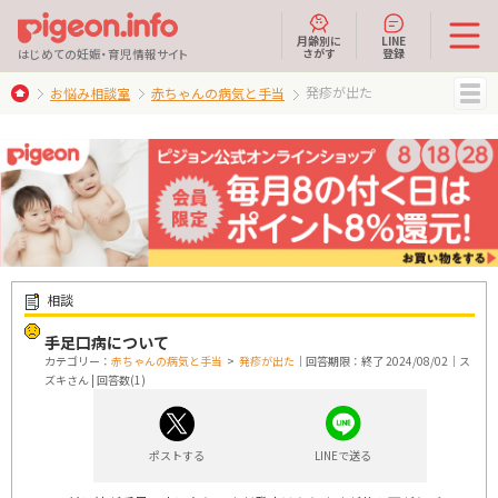
月齢別に
LINE
さがす
登録
はじめての妊娠・育児情報サイト
発疹が出た
お悩み相談室
赤ちゃんの病気と手当
MENU
相談
手足口病について
カテゴリー：
赤ちゃんの病気と手当
>
発疹が出た
｜回答期限：終了 2024/08/02｜ス
ズキさん | 回答数(1)
ポストする
LINEで送る