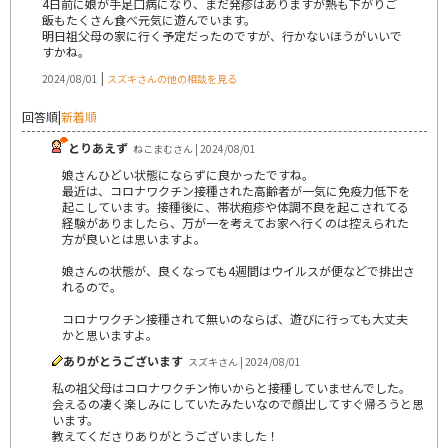
4日前に娘が手足口病になり、まだ発疹はありますが熱も下がりご
飯もたくさん食べ元気に遊んでいます。
明日祖父母の家に行く予定だったのですが、行かないほうがいいで
すかね。
|
2024/08/01
スズキさんの他の相談を見る
回答順
|
新着順
とりあえず
ねこまむさん | 2024/08/01
娘さんひどい状態にならずに良かったですね。
最近は、コロナワクチン接種された高齢者が一気に免疫力低下を
起こしています。接種後に、帯状疱疹や体調不良を起こされてる
経験がありましたら、万が一を考えてお家へ行くのは控えられた
方が良いとは思いますよ。
娘さんの状態が、良くなっても4週間はウイルスが便などで排出さ
れるので。
コロナワクチン接種されて無いのならば、遊びに行っても大丈夫
かと思いますよ。
ありがとうございます
スズキさん | 2024/08/01
私の祖父母はコロナワクチン怖いからと接種していませんでした。
会えるの凄く楽しみにしていたみたいなので顔出してすぐ帰ろうと思
います。
教えてくださりありがとうございました！